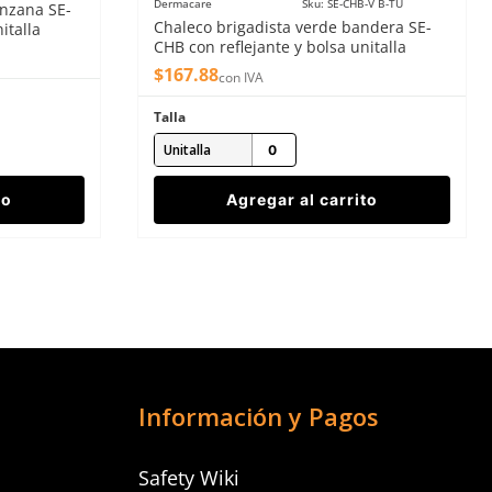
Dermacare
Sku
:
SE-CHB-V B-TU
anzana SE-
Chaleco brigadista verde bandera SE-
italla
CHB con reflejante y bolsa unitalla
$
167
.
88
con IVA
Talla
Unitalla
to
Agregar al carrito
Información y Pagos
Safety Wiki