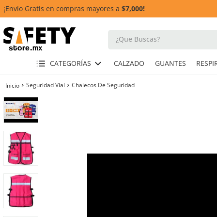
¡Envío Gratis en compras mayores a
$7,000!
¿Que Buscas?
TÉRMINOS MÁS BUSCADOS
CATEGORÍAS
CALZADO
GUANTES
1
.
casco
Seguridad Vial
Chalecos De Seguridad
2
.
botas
3
.
chalecos
4
.
guante
5
.
lentes
6
.
guantes
7
.
overol
8
.
arnes
10
.
cascos