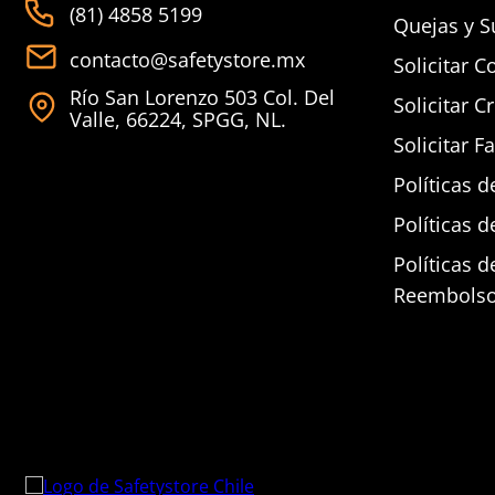
(81) 4858 5199
Quejas y S
contacto@safetystore.mx
Solicitar C
Río San Lorenzo 503 Col. Del
Solicitar C
Valle, 66224, SPGG, NL.
Solicitar F
Políticas d
Políticas d
Políticas 
Reembols