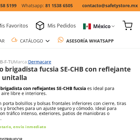
858 5199
81 1538 6505
contacto@safetystore.mx
is Favoritos
Mis Pedidos
México
COTIZAR
CATÁLOGO
ASESORÍA WH
B-F-TU
Marca:
Dermacare
o brigadista fucsia SE-CHB con reflejante
 unitalla
brigadista con reflejantes SE-CHB fucsia
es ideal para
 aire libre e interiores.
porta bolsillos y bolsas frontales inferiores con cierre, tiras
es y broches para un ajuste seguro y cómodo. Ideal para
on tráfico intenso, exteriores, patios de maniobras o
.
ntario, envío inmediato