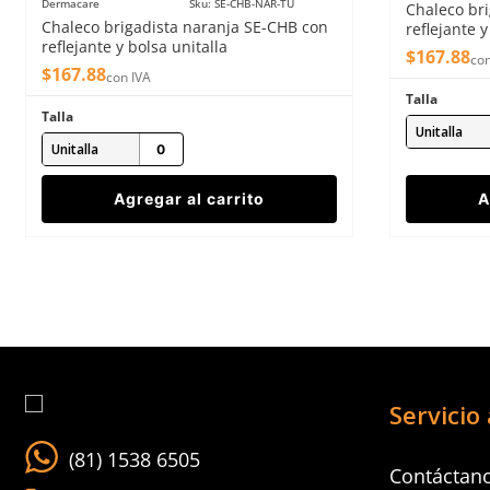
Dermacare
Sku
:
SE-CHB-NAR-TU
Chaleco br
Enviar comentario
Chaleco brigadista naranja SE-CHB con
reflejante y
reflejante y bolsa unitalla
$
167
.
88
con
$
167
.
88
con IVA
Talla
Talla
Unitalla
Unitalla
Agregar al carrito
A
Servicio 
(81) 1538 6505
Contáctan