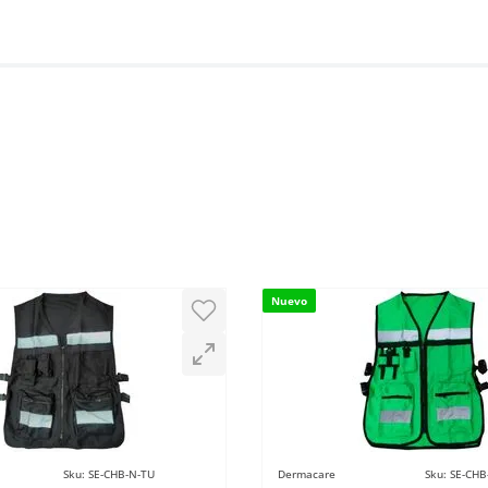
Nuevo
Sku
:
SE-CHB-N-TU
Dermacare
Sku
:
SE-CHB