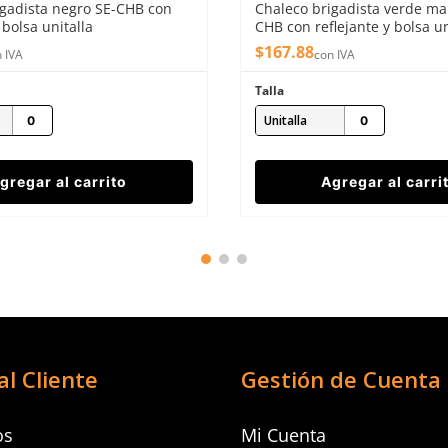
igadista negro SE-CHB con
Chaleco brigadista verde m
 bolsa unitalla
CHB con reflejante y bolsa un
$
167
.
88
 IVA
con IVA
Talla
Unitalla
gregar al carrito
Agregar al carri
al Cliente
Gestión de Cuenta
os
Mi Cuenta