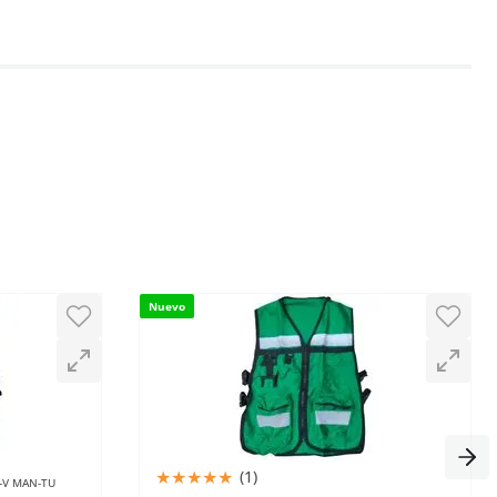
Nuevo
★
★
★
★
★
(
1
)
-V MAN-TU