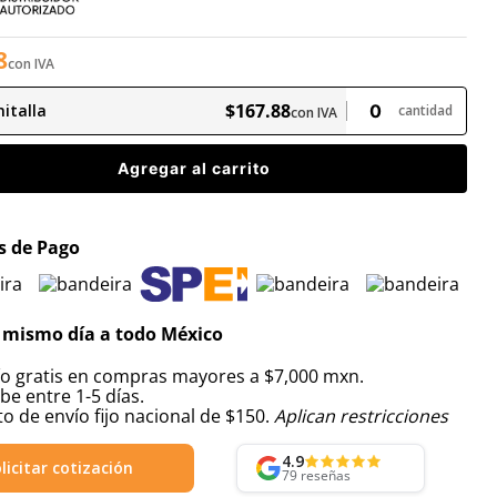
8
con IVA
$
167
.
88
italla
cantidad
con IVA
Agregar al carrito
 de Pago
 mismo día a todo México
ío gratis en compras mayores a $7,000 mxn.
be entre 1-5 días.
o de envío fijo nacional de $150.
Aplican restricciones
4.9
licitar cotización
79
reseñas