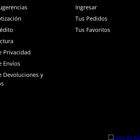
ugerencias
Ingresar
otización
Tus Pedidos
rédito
Tus Favoritos
actura
e Privacidad
e Envíos
de Devoluciones y
os