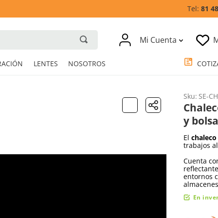
81 4
Mi Cuenta
M
RESPIRACIÓN
LENTES
NOSOTROS
Sku
:
SE-CH
Chalec
y bolsa
El
chaleco 
trabajos al
Cuenta con 
reflectant
entornos c
almacenes
En inve