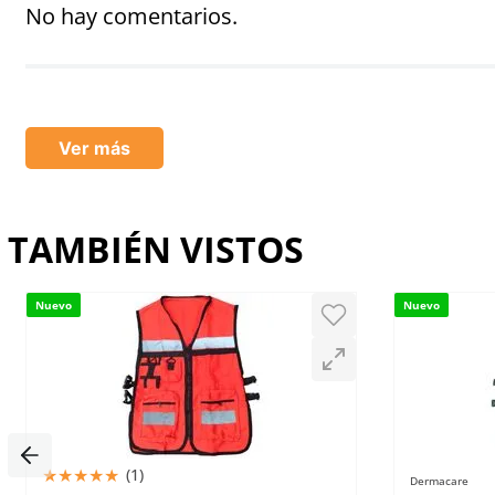
Título
No hay comentarios.
Califica el producto de 1 a 5 estrellas
★
★
★
★
★
Ver más
Tu nombre
TAMBIÉN VISTOS
Dirección de email
Nuevo
Nuevo
Escribe un comentario
★
★
★
★
★
(
1
)
Dermacare