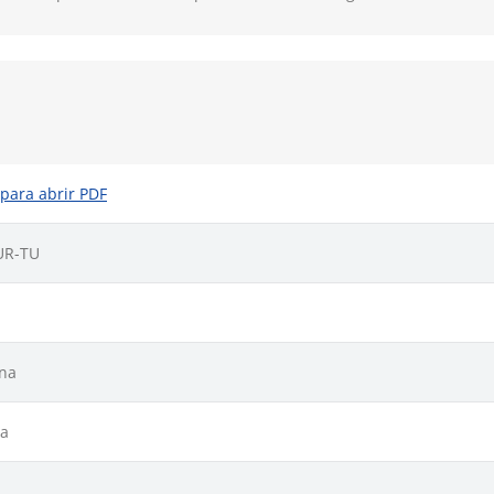
 para abrir PDF
UR-TU
ina
sa