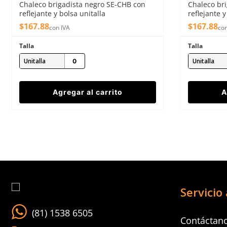
Chaleco brigadista negro SE-CHB con
Chaleco bri
Enviar comentario
reflejante y bolsa unitalla
reflejante y
$
167
.
88
$
167
.
88
con IVA
con
Talla
Talla
Unitalla
Unitalla
Agregar al carrito
A
Servicio 
(81) 1538 6505
Contáctan