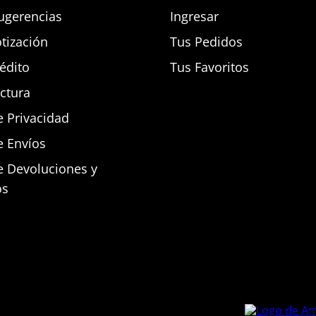
ugerencias
Ingresar
otización
Tus Pedidos
rédito
Tus Favoritos
actura
e Privacidad
e Envíos
de Devoluciones y
os