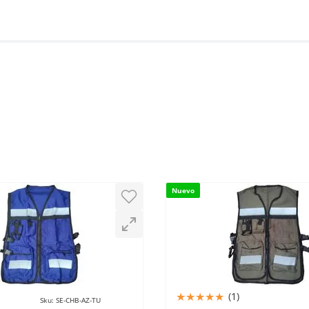
Nuevo
★
★
★
★
★
(
1
)
Sku
:
SE-CHB-AZ-TU