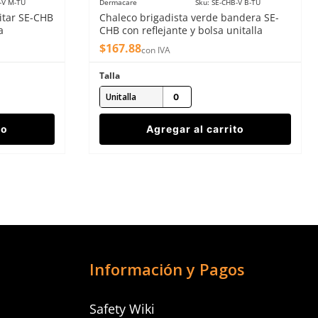
-V M-TU
Dermacare
Sku
:
SE-CHB-V B-TU
itar SE-CHB
Chaleco brigadista verde bandera SE-
a
CHB con reflejante y bolsa unitalla
$
167
.
88
con IVA
Talla
Unitalla
to
Agregar al carrito
Información y Pagos
Safety Wiki