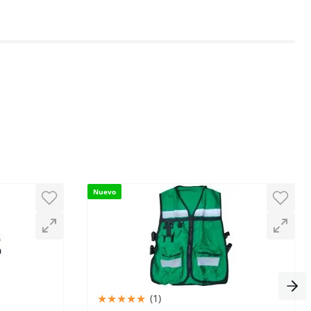
Nuevo
★
★
★
★
★
(
1
)