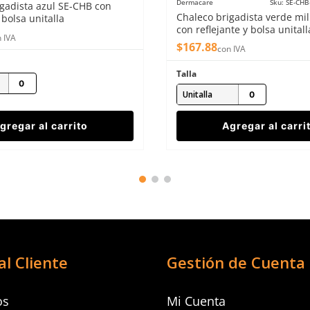
Dermacare
Sku
:
SE-CHB
gadista azul SE-CHB con
Chaleco brigadista verde mil
 bolsa unitalla
con reflejante y bolsa unitall
 IVA
$
167
.
88
con IVA
Talla
Unitalla
gregar al carrito
Agregar al carri
al Cliente
Gestión de Cuenta
os
Mi Cuenta