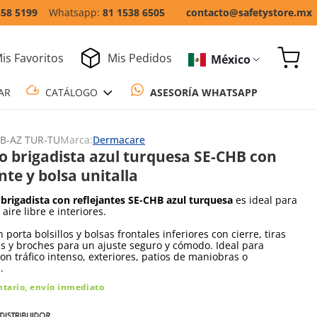
858 5199
81 1538 6505
contacto@safetystore.mx
is Favoritos
Mis Pedidos
México
COTIZAR
CATÁLOGO
ASESORÍA WH
B-AZ TUR-TU
Marca:
Dermacare
o brigadista azul turquesa SE-CHB con
nte y bolsa unitalla
 brigadista con reflejantes SE-CHB azul turquesa
es ideal para
 aire libre e interiores.
porta bolsillos y bolsas frontales inferiores con cierre, tiras
es y broches para un ajuste seguro y cómodo. Ideal para
on tráfico intenso, exteriores, patios de maniobras o
.
ntario, envío inmediato