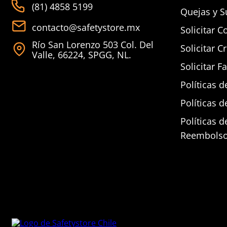
(81) 4858 5199
Quejas y S
contacto@safetystore.mx
Solicitar C
Río San Lorenzo 503 Col. Del
Solicitar C
Valle, 66224, SPGG, NL.
Solicitar F
Políticas d
Políticas d
Políticas 
Reembols