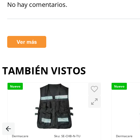
Título
No hay comentarios.
Califica el producto de 1 a 5 estrellas
★
★
★
★
★
Ver más
Tu nombre
TAMBIÉN VISTOS
Dirección de email
Nuevo
Nuevo
Escribe un comentario
Dermacare
Sku
:
SE-CHB-N-TU
Dermacare