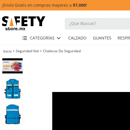
¡Envío Gratis en compras mayores a
$7,000!
¿Que Buscas?
TÉRMINOS MÁS BUSCADOS
CATEGORÍAS
CALZADO
GUANTES
1
.
casco
Seguridad Vial
Chalecos De Seguridad
2
.
botas
3
.
chalecos
4
.
guante
5
.
guantes
6
.
overol
7
.
lentes
8
.
arnes
9
.
cascos