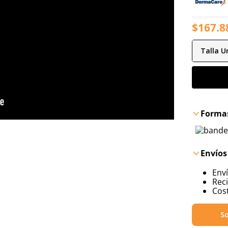
$
167
.
8
Talla
Un
Formas
Envíos
Env
Reci
Cost
So