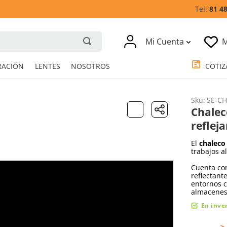
81 4
Mi Cuenta
M
RESPIRACIÓN
LENTES
NOSOTROS
Sku
:
SE-CH
Chalec
refleja
El
chaleco
trabajos al
Cuenta con 
reflectant
entornos c
almacenes
En inve