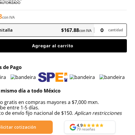
8
con IVA
$
167
.
88
italla
cantidad
con IVA
Agregar al carrito
 de Pago
 mismo día a todo México
ío gratis en compras mayores a $7,000 mxn.
be entre 1-5 días.
o de envío fijo nacional de $150.
Aplican restricciones
4.9
licitar cotización
79
reseñas