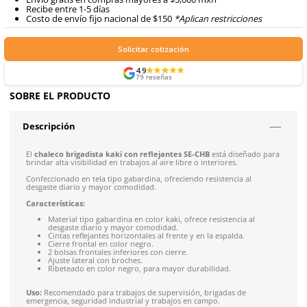
Agregar al carrito
Formas de Pago
Envíos mismo día a todo México
Siguiente despacho de envío: 8:00 am de mañana 9 de 
Envío gratis en compras mayores a $5,000 mxn
Recibe entre 1-5 días
Costo de envío fijo nacional de $150
*Aplican restricci
Solicitar cotización
4.9
79
reseñas
SOBRE EL PRODUCTO