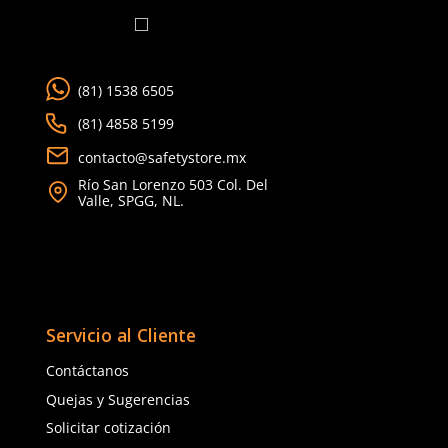
★
★
★
★
★
(
1
)
Dermacare
Dermacare
Sku
:
SE-CHB-AZ-TU
Sku
:
SE-CHB-NAR-TU
Chaleco brigadista azul
Chaleco brigadista naranja SE-CHB
reflejante y bolsa unital
con reflejante y bolsa unitalla
$
167
.
88
$
167
.
88
con IVA
con IVA
Talla
Talla