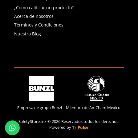
Río San Lorenzo 503 Col. Del
Valle, SPGG, NL.
Servicio al Cliente
Contáctanos
Quejas y Sugerencias
Solicitar cotización
Solicitar crédito
Solicitar factura
Política de privacidad