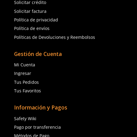
Unitalla
Unitalla
Agregar al carrito
Agregar al ca
(81) 1538 6505
(81) 4858 5199
contacto@safetystore.mx