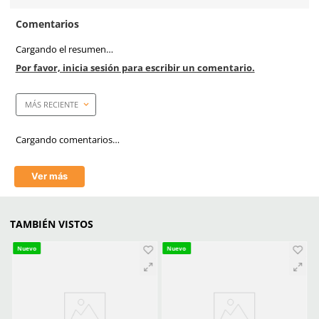
Ficha técnica
Haz clic aquí para abrir P
SKU:
SE-CHB-KAKI-TU
Marca
Dermacare
Material
Tipo Gabardina
Color
Kaki
Unidad de venta
1 pieza
Reflejante
Sí