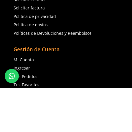
Unitalla
Unitalla
Agregar al carrito
Agregar al ca
(81) 1538 6505
(81) 4858 5199
contacto@safetystore.mx
Río San Lorenzo 503 Col. Del