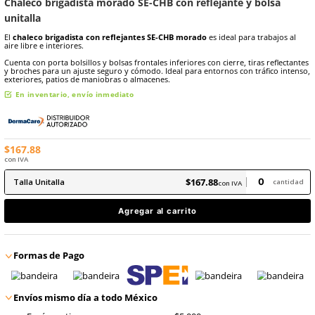
8
.
arnes
10
.
cascos
Marca:
Dermacare
Sku
:
SE-CHB-M-TU
Chaleco brigadista morado SE-CHB con reflejante y
unitalla
El
chaleco brigadista con reflejantes SE-CHB morado
es ideal par
aire libre e interiores.
Cuenta con porta bolsillos y bolsas frontales inferiores con cierre, t
y broches para un ajuste seguro y cómodo. Ideal para entornos con 
exteriores, patios de maniobras o almacenes.
En inventario, envío inmediato
$
167
.
88
con IVA
$
167
.
88
Talla
Unitalla
con IVA