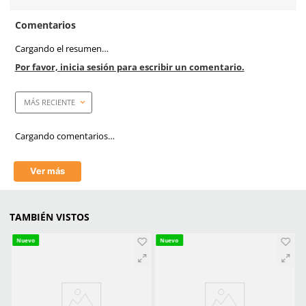
Especificaciones
Ficha técnica
Haz clic aquí para abrir P
SKU:
SE-CHB-M-TU
Marca
Dermacare
Material
Tipo Gabardina
Color
Morado
Unidad de venta
1 pieza
Reflejante
Sí