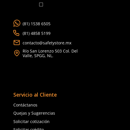
Dermacare
Dermacare
Sku
:
SE-CHB-V MAN-TU
Sku
:
SE-CHB-R-TU
Chaleco brigadista verde manzana
Chaleco brigadista roj
SE-CHB con reflejante y bolsa
reflejante y bolsa unital
unitalla
$
167
.
88
$
167
.
88
con IVA
con IVA
Talla
Talla