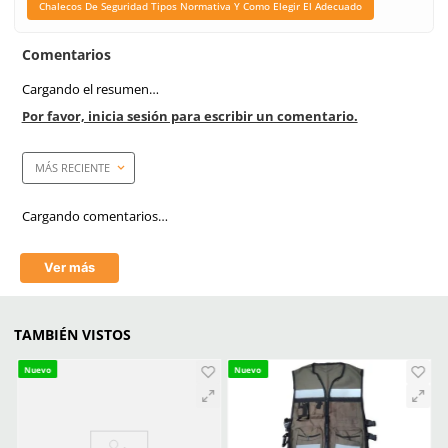
Chalecos De Seguridad
Normativa Y Como Eleg
Adecuado
Chalecos De Seguridad
Normativa Y Como Eleg
Adecuado
Marca de producto
Dermacare
Talla
Unitalla
Empaque master
100 Piezas
Aprende mas en nuestra wiki:
Chalecos De Seguridad Tipos Normativa Y Como Elegir El Adecuad