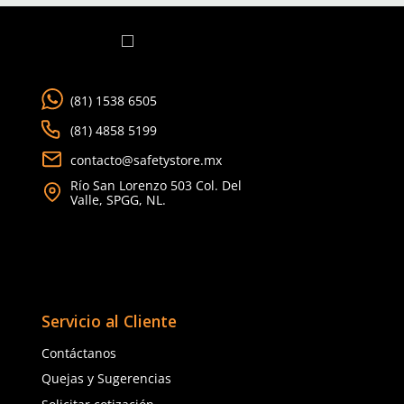
Nuevo
Nuevo
★
★
★
★
★
(
1
)
Dermacare
Sku
:
SE-CHB-V M-TU
Chaleco brigadista verde
★
★
★
★
★
(
1
)
CHB con reflejante y bol
$
167
.
88
con IVA
Dermacare
Sku
:
SE-CHB-NAR-TU
Talla
Chaleco brigadista naranja SE-CHB
con reflejante y bolsa unitalla
Unitalla
$
167
.
88
con IVA