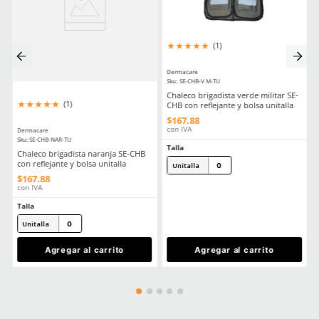
Chalecos De Seguridad Tipos Normativa Y Como Elegir El Adecuad
Comentarios
Cargando el resumen…
Por favor, inicia sesión para escribir un comentario.
MÁS RECIENTE
Cargando comentarios…
Ver más
TAMBIÉN VISTOS