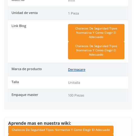
100 piezas.
DermaCare
es una marca de EPP (Equipo de protección perso
de 30 años en el mercado mexicano. Se ha posicionado dentr
top 3 marcas en su tipo por manejar productos de calidad, cer
y con garantía.
Especificaciones
Ficha técnica
Haz clic aquí para abrir P
SKU:
SE-WV10
Material
Vinil
Unidad de venta
1 Pieza
Link Blog