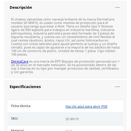
Envío gratis en compras mayores a $5,000 mxn
Recibe entre 1-5 días
Costo de envío fijo nacional de $150
*Aplican restricci
Solicitar cotización
4.9
79
reseñas
SOBRE EL PRODUCTO
Descripción
El chaleco salvavidas color naranja brillante de la marca Der
modelo SE-WW10, es usado como medida de protección para 
usuario que tenga que estar a flote. Tiene un diseño tipo V fl
ligero de 850 especial para trabajos en industria marítima, in
petroquímica, industria petrolera pues está formado de 3 pie
espuma recubierta, y cuenta con un revestimiento de vinil flex
cual resiste cáusticos, ácidos, rayos UV, así como hidrocarbur
Cuenta con cintas laterales para ajuste perfecto al cuerpo y 
versátil, pues es capaz de ajustarse a la mayoría de los adulto
140 cm de contorno de pecho. Unidad de venta: 1 pieza. Caja