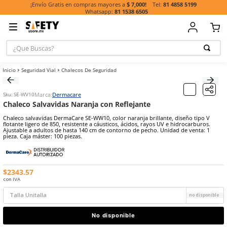
81 485
¡Envío Gratis en compras mayores a
$ 7,000!
81 1538 6505
¿Que Buscas?
TÉRMINOS MÁ
Seguridad Vial
Chalecos De Seguridad
BUSCADOS
1
.
casco
Marca:
Dermacare
Sku
:
SE-WV10
2
.
botas
Chaleco Salvavidas Naranja con Reflejante
3
.
chalecos
Chaleco salvavidas DermaCare SE-WW10, color naranja brillante, di
flotante ligero de 850, resistente a cáusticos, ácidos, rayos UV e hi
4
.
guante
Ajustable a adultos de hasta 140 cm de contorno de pecho. Unidad 
pieza. Caja máster: 100 piezas.
5
.
lentes
6
.
guantes
$
2343
.
57
7
.
overol
con IVA