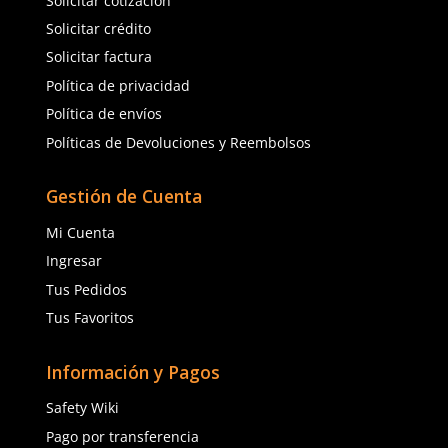
Talla
Unitalla
Agregar al carrito
Agregar al ca
(81) 1538 6505
(81) 4858 5199
contacto@safetystore.mx