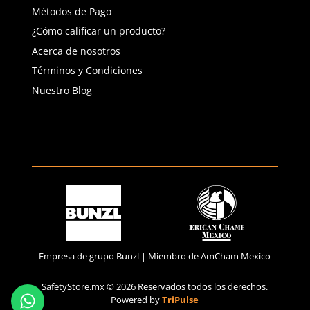
Río San Lorenzo 503 Col. Del
Valle, SPGG, NL.
Servicio al Cliente
Contáctanos
Quejas y Sugerencias
Solicitar cotización
Solicitar crédito
Solicitar factura
Política de privacidad