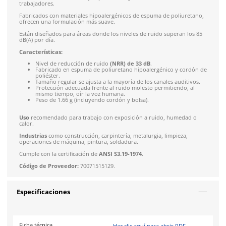
Solicitar cotización
4.9
79
reseñas
SOBRE EL PRODUCTO
Descripción
Los
tapones auditivos desechables 311-1250 E-A-RSoft Yel
con cordón brindan la mayor protección y máxima comodida
trabajadores.
Fabricados con materiales hipoalergénicos de espuma de pol
ofrecen una formulación más suave.
Están diseñados para áreas donde los niveles de ruido supera
dB(A) por día.
Características:
Nivel de reducción de ruido
(NRR) de 33 dB
.
Fabricado en espuma de poliuretano hipoalergénico y
poliéster.
Tamaño regular se ajusta a la mayoría de los canales au
Protección adecuada frente al ruido molesto permitien