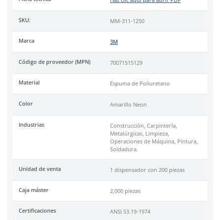
mismo tiempo, oír la voz humana.
Peso de 1.66 g (incluyendo cordón y bolsa).
Uso
recomendado para trabajo con exposición a ruido, hum
calor.
Industrias
como construcción, carpintería, metalurgia, limpie
operaciones de máquina, pintura, soldadura.
Cumple con la certificación de
ANSI S3.19-1974
.
Código de Proveedor:
70071515129.
Especificaciones
Ficha técnica
Haz clic aquí para abrir P
SKU:
MM-311-1250
Marca
3M