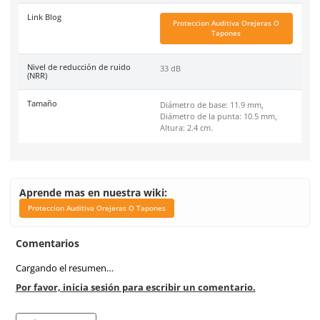
Código de proveedor (MPN)
70071515129
Material
Espuma de Poliuretano
Color
Amarillo Neon
Industrias
Construcción, Carpintería
Metalúrgicas, Limpieza,
Operaciones de Máquina, 
Soldadura.
Unidad de venta
1 dispensador con 200 pi
Caja máster
2,000 piezas
Certificaciones
ANSI S3.19-1974