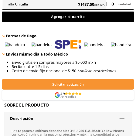
8
.
arnes
10
.
cascos
$
1487
.
50
con IVA
$
1487
.
50
Talla
Unitalla
con IVA
Agregar al carrito
Formas de Pago
Envíos mismo día a todo México
Envío gratis en compras mayores a $5,000 mxn
Recibe entre 1-5 días
Costo de envío fijo nacional de $150
*Aplican restricci