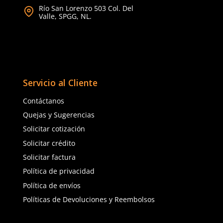
★
★
★
★
★
(
6
)
Dermacare
Sku
:
51-610
Guantes de nylon gris
★
★
★
★
★
(
20
)
51-610 con poliuretano
$
22
.
63
con IVA
Dermacare
Sku
:
51-625
Talla
Guantes anticorte DermaCare 51-
625 polietileno (AD) nivel C
5
6
$
85
.
19
con IVA
7
8
Talla
9
10
5
6