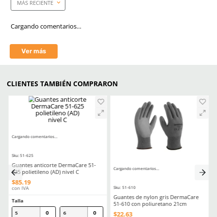
Link Blog
Proteccion Auditiva Ore
Tapones
Nivel de reducción de ruido
33 dB
(NRR)
Tamaño
Diámetro de base: 11.9 m
Diámetro de la punta: 10
Altura: 2.4 cm.
Aprende mas en nuestra wiki:
Proteccion Auditiva Orejeras O Tapones
Comentarios