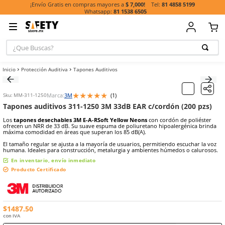
81 485
¡Envío Gratis en compras mayores a
$ 7,000!
81 1538 6505
¿Que Buscas?
TÉRMINOS MÁ
Protección Auditiva
Tapones Auditivos
BUSCADOS
1
.
casco
★
★
★
★
★
Marca:
3M
(
1
)
Sku
:
MM-311-1250
2
.
botas
Tapones auditivos 311-1250 3M 33dB EAR c/cordón 
3
.
chalecos
Los
tapones desechables 3M E-A-RSoft Yellow Neons
con cordón 
ofrecen un NRR de 33 dB. Su suave espuma de poliuretano hipoale
4
.
guante
máxima comodidad en áreas que superan los 85 dB(A).
5
.
lentes
El tamaño regular se ajusta a la mayoría de usuarios, permitiendo e
humana. Ideales para construcción, metalurgia y ambientes húmedo
6
.
guantes
En inventario, envío inmediato
Producto Certificado
7
.
overol