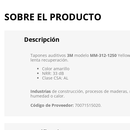
SOBRE EL PRODUCTO
Descripción
Tapones auditivos
3M
modelo
MM-312-1250
Yellow
lenta recuperación.
Color amarillo
NRR: 33 dB
Clase CSA: AL
Industrias
de construcción, procesos de maderas, m
humedad o calor.
Código de Proveedor:
70071515020.