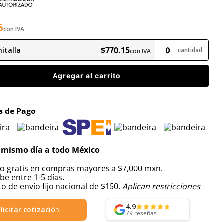
5
con IVA
$
770
.
15
italla
cantidad
con IVA
Agregar al carrito
 de Pago
 mismo día a todo México
ío gratis en compras mayores a $7,000 mxn.
be entre 1-5 días.
o de envío fijo nacional de $150.
Aplican restricciones
4.9
licitar cotización
79
reseñas