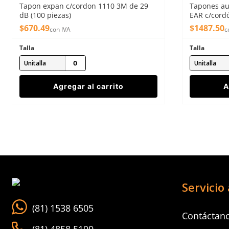
Tapon expan c/cordon 1110 3M de 29
Tapones au
dB (100 piezas)
EAR c/cordó
$
670
.
49
$
1487
.
50
con IVA
c
Talla
Talla
Unitalla
Unitalla
Agregar al carrito
A
Servicio 
(81) 1538 6505
Contáctan
(81) 4858 5199