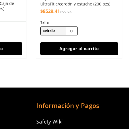
Caja de
UltraFit c/cordón y estuche (200 pzs)
es)
$
8529
.
41
con IVA
Talla
Unitalla
to
Agregar al carrito
Información y Pagos
Safety Wiki