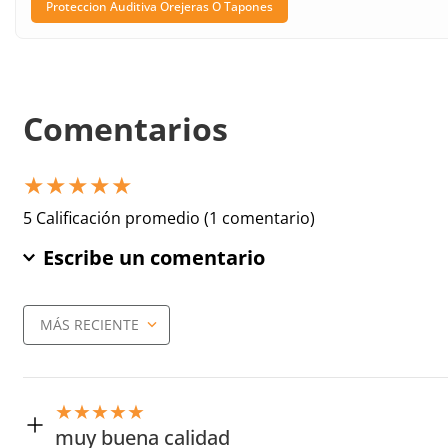
Proteccion Auditiva Orejeras O Tapones
Comentarios
★
★
★
★
★
5 Calificación promedio
(1 comentario)
Escribe un comentario
MÁS RECIENTE
Agregar comentario
Título
★
★
★
★
★
muy buena calidad