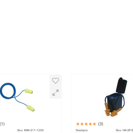
mple completamente con mis expectativas y funciona tal co
★
★
★
★
★
(
1
)
(
3
)
Sku
:
MM-311-1250
Steelpro
Sku
:
HA-SP-