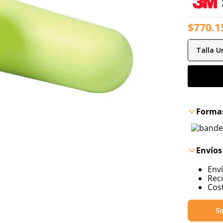
$
770
.
1
Talla
Un
Formas
Envíos
Env
Reci
Cost
So