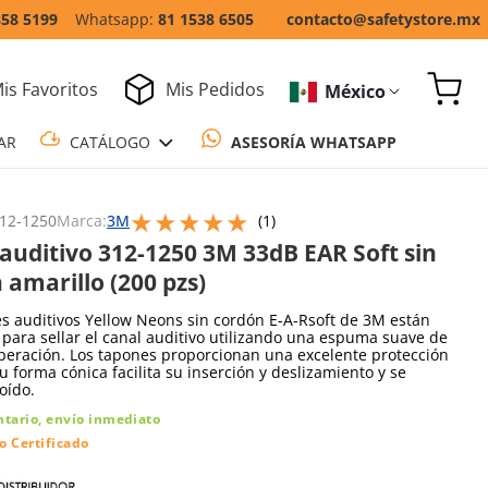
858 5199
81 1538 6505
contacto@safetystore.mx
is Favoritos
Mis Pedidos
México
COTIZAR
CATÁLOGO
ASESORÍA WH
★
★
★
★
★
Escribe un comentario
12-1250
Marca:
3M
(
1
)
auditivo 312-1250 3M 33dB EAR Soft sin
 amarillo (200 pzs)
s auditivos Yellow Neons sin cordón E-A-Rsoft de 3M están
para sellar el canal auditivo utilizando una espuma suave de
peración. Los tapones proporcionan una excelente protección
Su forma cónica facilita su inserción y deslizamiento y se
oído.
ntario, envío inmediato
o Certificado