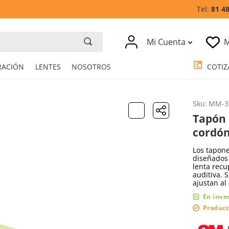
81 4
Mi Cuenta
M
RESPIRACIÓN
LENTES
NOSOTROS
Sku
:
MM-3
Tapón 
cordón
Los tapone
diseñados 
lenta recu
auditiva. 
ajustan al 
En inve
Product