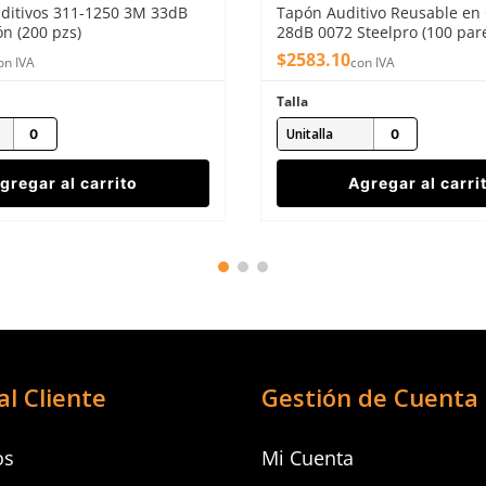
ditivos 311-1250 3M 33dB
Tapón Auditivo Reusable en 
n (200 pzs)
28dB 0072 Steelpro (100 par
$
2583
.
10
on IVA
con IVA
Talla
Unitalla
gregar al carrito
Agregar al carri
al Cliente
Gestión de Cuenta
os
Mi Cuenta