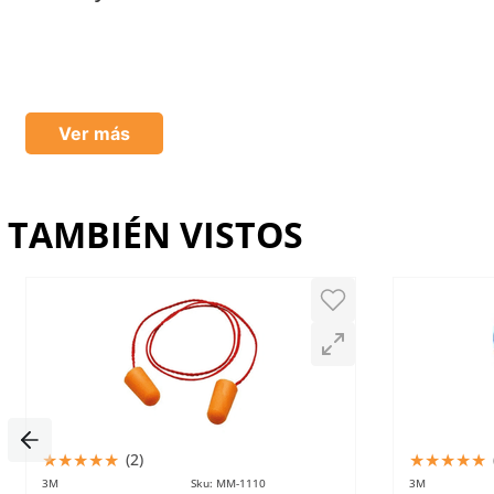
Califica el producto de 1 a 5 estrellas
Enviado
6 meses atrás
por
Jorge
★
★
★
★
★
Buena calidad y excelente relación costo–beneficio. Cu
Tu nombre
Ver más
Dirección de email
TAMBIÉN VISTOS
Escribe un comentario
Enviar comentario
★
★
★
★
★
★
★
★
★
★
(
2
)
3M
Sku
:
MM-1110
3M