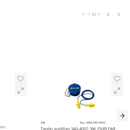
1 - 1
de
1
mo se describe. Lo recomiendo.
3M
Sku
:
MM-340-4002
0072
Tapón auditivo 340-4002 3M 25dB EAR