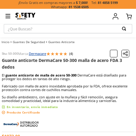
81 485
¡Envío Gratis en compras mayores a
$ 7,000!
81 1538 6505
¿Que Buscas?
TÉRMINOS MÁ
Guantes De Seguridad
Guantes Anticorte
BUSCADOS
1
.
casco
★
★
★
★
★
Marca:
Dermacare
(
4
)
Sku
:
50-300
Guante anticorte DermaCare 50-300 malla de acero
2
.
botas
dedos
3
.
chalecos
El
guante anticorte de malla de acero 50-300
DermaCare está dis
4
.
guante
proteger los dedos en tareas de alto riesgo.
Fabricado con malla de acero inoxidable aprobada por la FDA, ofre
5
.
lentes
protección contra cortes de cuchillos manuales.
6
.
guantes
Su diseño ambidiestro, con ajuste en la muñeca y fácil remoción, a
comodidad y practicidad, ideal para la industria alimenticia y carnic
7
.
overol
En inventario, envío inmediato