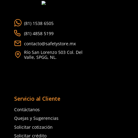
TAMBIÉN VISTOS
Producto Destacado
★
★
★
★
★
★
★
★
★
★
(
20
)
(
6
)
Dermacare
Dermacare