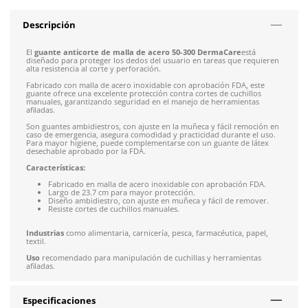
Siguiente despacho de envío: 8:00 am de mañana 9 de 
Envío gratis en compras mayores a $5,000 mxn
Recibe entre 1-5 días
Costo de envío fijo nacional de $150
*Aplican restricci
Solicitar cotización
4.9
79
reseñas
SOBRE EL PRODUCTO
Descripción
El
guante anticorte de malla de acero 50-300 DermaCare
e
diseñado para proteger los dedos del usuario en tareas que 
alta resistencia al corte y perforación.
Fabricado con malla de acero inoxidable con aprobación FDA,
guante ofrece una excelente protección contra cortes de cuch
manuales, garantizando seguridad en el manejo de herramie
afiladas.