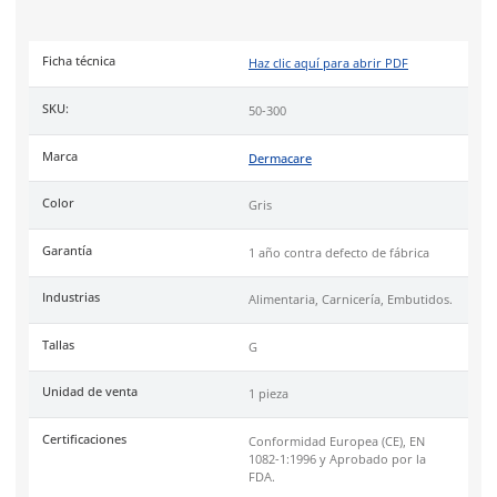
Son guantes ambidiestros, con ajuste en la muñeca y fácil re
caso de emergencia, asegura comodidad y practicidad durante
Para mayor higiene, puede complementarse con un guante de
desechable aprobado por la FDA.
Características:
Fabricado en malla de acero inoxidable con aprobació
Largo de 23.7 cm para mayor protección.
Diseño ambidiestro, con ajuste en muñeca y fácil de r
Resiste cortes de cuchillos manuales.
Industrias
como alimentaria, carnicería, pesca, farmacéutica, 
textil.
Uso
recomendado para manipulación de cuchillas y herramie
afiladas.
Especificaciones
Ficha técnica
Haz clic aquí para abrir P