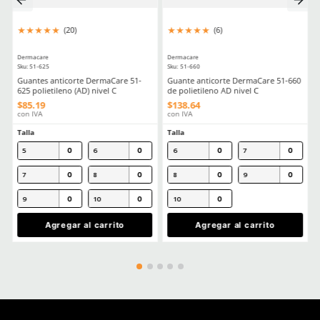
★
★
★
★
★
★
★
★
★
★
(
4
)
(
6
)
Dermacare
Dermacare
Sku
:
AL026CL/BK
Sku
:
AL012CL
Lente Sargento DermaCare
Lentes de seguridad St
AL026CL/BK Claro Armazón Negro
DermaCare claro anti r
$
22
.
35
$
20
.
88
con IVA
con IVA
Talla
Talla
Agregar al carrito
Agregar al ca