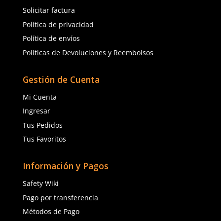
Sku
:
51-625
Sku
:
51-660
Guantes anticorte DermaCare 51-
Guante anticorte Derm
625 polietileno (AD) nivel C
de polietileno AD nivel 
$
85
.
19
$
138
.
64
con IVA
con IVA
Talla
Talla
5
6
6
7
7
8
8
9
9
10
10
Agregar al carrito
Agregar al ca