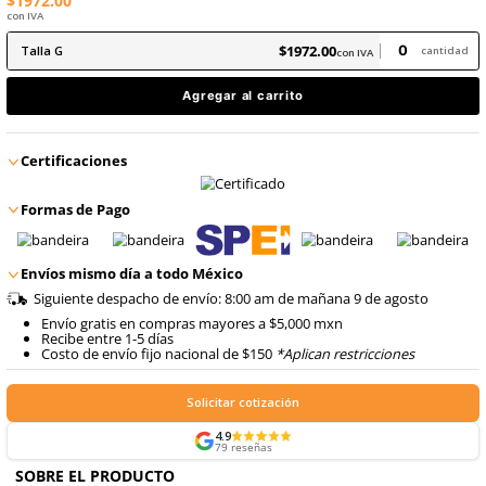
8
.
arnes
Producto Certificado
10
.
cascos
$
1972
.
00
con IVA
$
1972
.
00
Talla
G
con IVA
Agregar al carrito
Certificaciones
Formas de Pago
Envíos mismo día a todo México