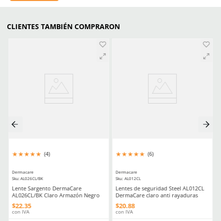
Material principal (tejido)
Acero inoxidable
Longitud
23.7 cm
Material en palma
Acero inoxidable
Estéril
No
Comentarios
Cargando el resumen…
Por favor, inicia sesión para escribir un comentario.
MÁS RECIENTE