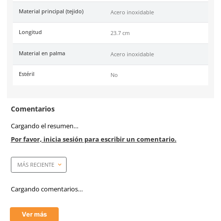
SKU:
50-300
Marca
Dermacare
Color
Gris
Garantía
1 año contra defecto de f
Industrias
Alimentaria, Carnicería, 
Tallas
G
Unidad de venta
1 pieza
Certificaciones
Conformidad Europea (CE
1082-1:1996 y Aprobado p
FDA.