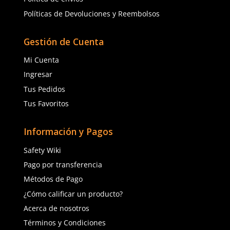
Ver más
TAMBIÉN VISTOS
Cargando comentarios…
Cargando comentarios…
Sku
:
51-625
Sku
:
51-660
Guantes anticorte DermaCare 51-
Guante anticorte Derm
625 polietileno (AD) nivel C
de polietileno AD nivel 