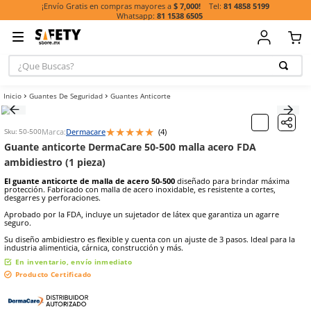
81 485
¡Envío Gratis en compras mayores a
$ 7,000!
81 1538 6505
¿Que Buscas?
TÉRMINOS MÁ
Guantes De Seguridad
Guantes Anticorte
BUSCADOS
1
.
casco
★
★
★
★
★
Marca:
Dermacare
(
4
)
Sku
:
50-500
2
.
botas
Guante anticorte DermaCare 50-500 malla acero F
3
.
chalecos
ambidiestro (1 pieza)
4
.
guante
El guante anticorte de malla de acero 50-500
diseñado para brin
protección. Fabricado con malla de acero inoxidable, es resistente a
5
.
lentes
desgarres y perforaciones.
Aprobado por la FDA, incluye un sujetador de látex que garantiza 
6
.
guantes
seguro.
7
.
overol
Su diseño ambidiestro es flexible y cuenta con un ajuste de 3 pasos. 
industria alimenticia, cárnica, construcción y más.