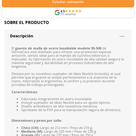
Formas de Pago
Envíos mismo día a todo México
Envío gratis en compras mayores a $5,000 mxn
Recibe entre 1-5 días
Costo de envío fijo nacional de $150
*Aplican restricci
Solicitar cotización
4.9
79
reseñas
SOBRE EL PRODUCTO
Descripción
El
guante de malla de acero inoxidable modelo 50-500
de
DermaCare está diseñado para ofrecer una protección especi