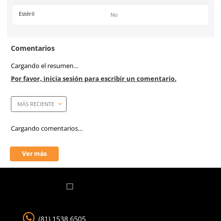
Marca
Dermacare
Color
Gris
Garantía
1 año contra defecto de f
Industrias
Alimentaria, Carnicería, 
Tallas
M, L y XL
Unidad de venta
1 pieza
Certificaciones
Conformidad Europea (CE
1082-1:1996 y Aprobado p
FDA.
Material principal (tejido)
Acero inoxidable