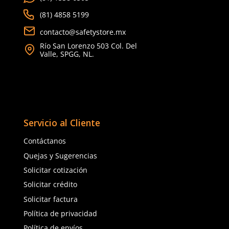
Longitud
Mediano: 22.5 cm, Grande
y Extra Grande: 25 cm
Material en palma
Acero inoxidable
Estéril
No
Comentarios
Cargando el resumen…
Por favor, inicia sesión para escribir un comentario.
MÁS RECIENTE
Cargando comentarios…