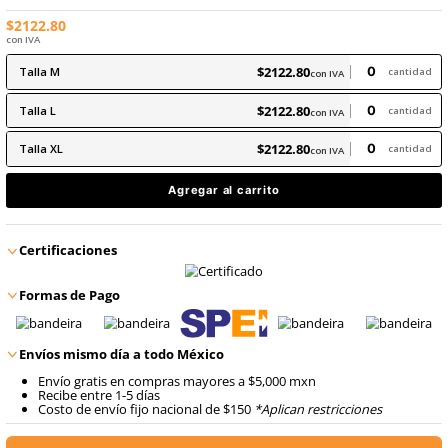
8
.
arnes
En inventario, envío inmediato
10
.
cascos
Producto Certificado
$
2122
.
80
con IVA
$
2122
.
80
Talla
M
con IVA
$
2122
.
80
Talla
L
con IVA
$
2122
.
80
Talla
XL
con IVA
Agregar al carrito
Certificaciones