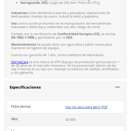
anticorte, siendo ideal para el manejo de cuchillos eléctricos 
manuales. Su fabricación en acero inoxidable de alta calidad 
máxima seguridad y durabilidad en procesos industriales de 
exigencia.
Destaca por su novedoso sujetador de látex flexible (incluido),
permite que el guante se acople perfectamente a la anatomía 
mano, mejorando la ergonomía, el confort y la precisión dur
jornadas de trabajo prolongadas.
Características:
Fabricado íntegramente en acero inoxidable.
Incluye sujetador de látex flexible para un ajuste óptim
Diseño ambidiestro de alta resistencia mecánica.
Aprobado de la FDA para la manipulación segura de al
Dimensiones y pesos por talla:
Chico (CH):
Largo de 212 mm / Peso de 210 g.
Mediano (M):
Largo de 225 mm / Peso de 230 g.
Grande (G):
Largo de 237 mm / Peso de 250 g.
Extragrande (EG):
Largo de 250 mm / Peso de 270 g.
Industrias
como alimentaria (carnes y pescados), operacione
deshuesado, manejo de cuero, industria textil y papelera.
Uso
contra cortes profundos en la manipulación de herramie