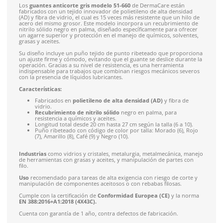
Envío gratis en compras mayores a $5,000 mxn
Recibe entre 1-5 días
Costo de envío fijo nacional de $150
*Aplican restricci
Solicitar cotización
4.9
79
reseñas
SOBRE EL PRODUCTO
Descripción
Producto destacado:
Por su versatilidad de uso, calificacion
volumen de venta es uno de los favoritos de nuestros cliente
productos destacados.
Los
guantes anticorte gris modelo 51-660
de DermaCare es
fabricados con un tejido innovador de polietileno de alta de
(AD) y fibra de vidrio, el cual es 15 veces más resistente que u
acero del mismo grosor. Este modelo incorpora un recubrim
nitrilo sólido negro en palma, diseñado específicamente para
un agarre superior y protección en el manejo de químicos, so
grasas y aceites.