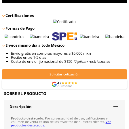
$
138
.
64
Talla
6
con IVA
$
138
.
64
Talla
7
con IVA
$
138
.
64
Talla
8
con IVA
$
138
.
64
Talla
9
con IVA
$
138
.
64
Talla
10
con IVA
Agregar al carrito
Certificaciones
Formas de Pago
Envíos mismo día a todo México