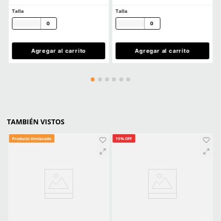
Comentarios
Cargando el resumen…
Escribe un comentario
MÁS RECIENTE
Agregar comentario
Título
Cargando comentarios…
Ver más
Califica el producto de 1 a 5 estrellas
★
★
★
★
★
Tu nombre
CLIENTES TAMBIÉN COMPRARON