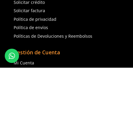
0
★
★
★
★
★
(
20
)
MCR Safety
Dermacare
Sku
:
MCR-SX9370L
Sku
:
51-625
Guantes de seguridad 
Guantes anticorte DermaCare 51-
Kevlar nivel anticorte 3
625 polietileno (AD) nivel C
$
133
.
32
$
85
.
19
$
113
.
32
con IVA
con IVA
Talla
Talla
5
6
S
M
7
8
L