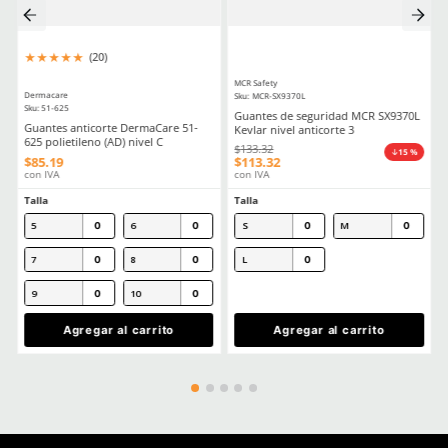
Dirección de email
Escribe un comentario
Enviar comentario
★
★
★
★
★
★
★
★
★
★
(
4
)
(
6
)
Dermacare
Dermacare
Sku
:
AL026CL/BK
Sku
:
AL012CL
Lente Sargento DermaCare
Lentes de seguridad St
AL026CL/BK Claro Armazón Negro
DermaCare claro anti r
$
22
.
35
$
20
.
88
con IVA
con IVA