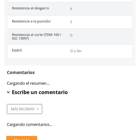
Tallas
6, 7, 8, 9 y 10.
Unidad de venta
1 par
Caja máster
144 pares
Certificaciones
Conformidad Europea (CE
EN388:2016+A1:2018 (4X43
Nivel anticorte
D
Material principal (tejido)
Fibra de vidrio
Material en palma
Nitrilo
(Recubrimiento)
Costura
Polietileno AD