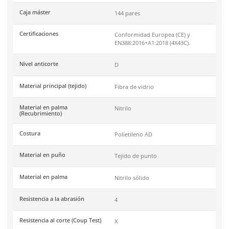
DermaCare
es una marca de EPP (Equipo de protección perso
de 30 años en el mercado mexicano. Se ha posicionado dentr
top 3 marcas en su tipo por manejar productos de calidad, cer
y con garantía.
Especificaciones
Ficha técnica
Haz clic aquí para abrir P
SKU:
51-660
Marca
Dermacare
Color
Gris
Industrias
Metalmecánica, Automotri
Construcción.