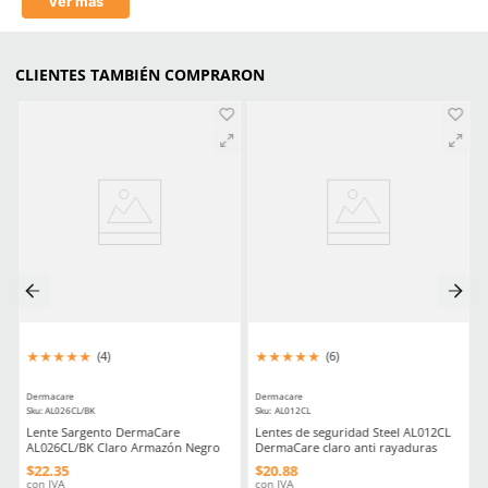
Material en puño
Tejido de punto
Material en palma
Nitrilo sólido
Resistencia a la abrasión
4
Resistencia al corte (Coup Test)
X
Resistencia al desgarro
4
Resistencia a la punción
3
Resistencia al corte (TDM-100 /
D
ISO 13997)
Estéril
Sí o No