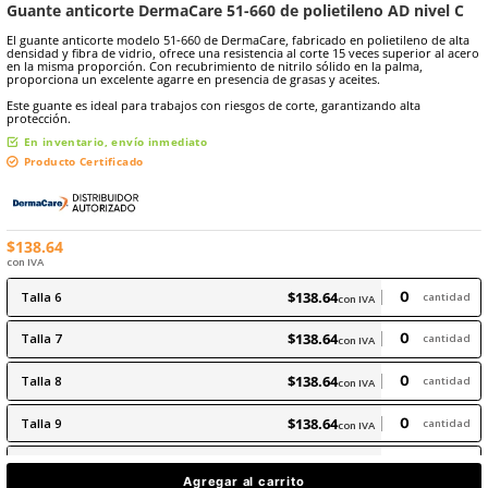
9
.
arnes
10
.
cascos
★
★
★
★
★
Marca:
Dermacare
(
6
)
Escribe un comentario
Sku
:
51-660
Guante anticorte DermaCare 51-660 de polietileno 
El guante anticorte modelo 51-660 de DermaCare, fabricado en polie
densidad y fibra de vidrio, ofrece una resistencia al corte 15 veces 
en la misma proporción. Con recubrimiento de nitrilo sólido en la 
proporciona un excelente agarre en presencia de grasas y aceites.
Este guante es ideal para trabajos con riesgos de corte, garantizand
protección.
En inventario, envío inmediato
Producto Certificado
$
138
.
64
con IVA