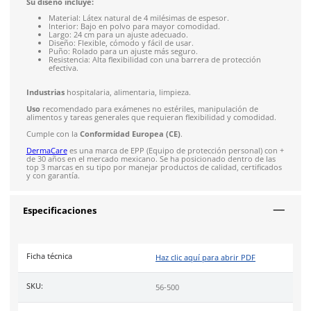
Descripción
El
guante de látex natural 56-500, marca DermaCare
, es u
ideal para quienes buscan un guante desechable de alta calid
diseñado especialmente para exámenes no estériles. Fabrica
látex natural de 4 milésimas de espesor, este guante ofrece u
flexibilidad y comodidad, lo que lo hace perfecto para trabaj
requieren una protección ligera pero efectiva.
Su diseño de bajo polvo y su largo de 9.5 pulgadas con puño
asegura un ajuste adecuado y evita deslizamientos, proporci
usuario mayor control y destreza en su uso. Gracias a su flexi
más fresco que los guantes de vinil, lo que resulta en una exp
más cómoda durante períodos de uso prolongado.
El
guante de látex 56-500
está aprobado por la
FDA
para la
manipulación de alimentos, lo que lo convierte en una excele
opción para entornos donde la higiene y la seguridad son prio
como en el sector alimentario, médico y de limpieza.
Su diseño incluye:
Material: Látex natural de 4 milésimas de espesor.
Interior: Bajo en polvo para mayor comodidad.
Largo: 24 cm para un ajuste adecuado.
Diseño: Flexible, cómodo y fácil de usar.
Puño: Rolado para un ajuste más seguro.
Resistencia: Alta flexibilidad con una barrera de protec