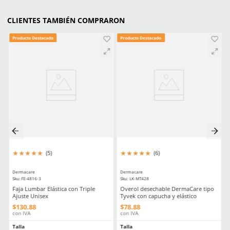
Material en puño
Látex
Longitud
24 cm / 9.5 in
Material en palma
Látex
Calibre
4 milésimas
Estéril
No
Material en palma
Látex
(Recubrimiento)
Comentarios
Cargando el resumen…
Por favor, inicia sesión para escribir un comentario.