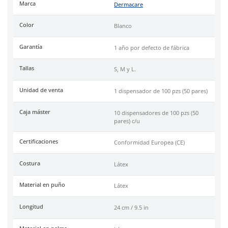
efectiva.
Industrias
hospitalaria, alimentaria, limpieza.
Uso
recomendado para exámenes no estériles, manipulación
alimentos y tareas generales que requieran flexibilidad y co
Cumple con la
Conformidad Europea (CE)
.
DermaCare
es una marca de EPP (Equipo de protección perso
de 30 años en el mercado mexicano. Se ha posicionado dentr
top 3 marcas en su tipo por manejar productos de calidad, cer
y con garantía.
Especificaciones
Ficha técnica
Haz clic aquí para abrir P
SKU:
56-500