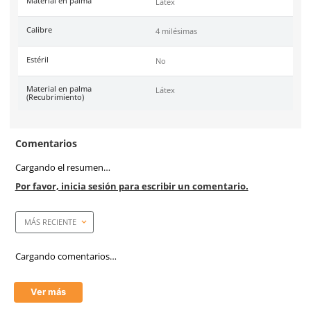
Marca
Dermacare
Color
Blanco
Garantía
1 año por defecto de fábr
Tallas
S, M y L.
Unidad de venta
1 dispensador de 100 pzs 
Caja máster
10 dispensadores de 100 p
pares) c/u
Certificaciones
Conformidad Europea (CE
Costura
Látex