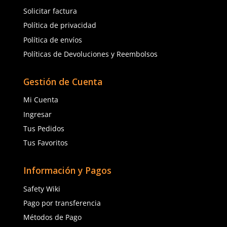
★
★
★
★
★
★
★
★
★
★
(
9
)
(
3
)
Dermacare
Ansell
Sku
:
67-600
Sku
:
AE-88394
Guantes de nitrilo desechables
Guantes AlphaTec dese
DermaCare 67-600 azul 24 cm
Ansell AE-88394 caucho
$
151
.
90
$
30
.
40
con IVA
con IVA
Talla
Talla
S
M
7
8
L
XL
9
Agregar al carrito
Agregar al ca