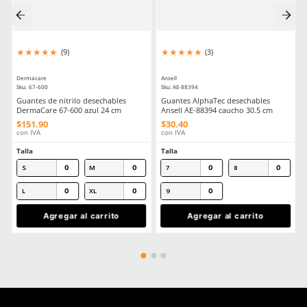
★
★
★
★
★
★
★
★
★
★
(
5
)
(
6
)
Dermacare
Dermacare
Sku
:
FE-4816-3
Sku
:
LK-MT428
Faja Lumbar Elástica con Triple
Overol desechable Der
Ajuste Unisex
Tyvek con capucha y elá
$
130
.
88
$
78
.
88
con IVA
con IVA
Talla
Talla
CH
M
M
G
G
EG
EG
2E
2EG
3EG