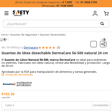
81 485
¡Envío Gratis en compras mayores a
$ 7,000!
81 1538 6505
¿Que Buscas?
TÉRMINOS MÁ
Guantes De Seguridad
Guantes Desechables
BUSCADOS
1
.
casco
★
★
★
★
★
Marca:
Dermacare
(
1
)
Sku
:
56-500
2
.
guante
Guantes de látex desechable DermaCare 56-500 nat
3
.
botas
El
Guante de Látex Natural 56-500, marca DermaCare
es ideal p
no estériles. Fabricado con látex natural, ofrece alta flexibilidad y 
4
.
chalecos
de 24 cm.
5
.
lentes
Aprobado por la FDA para manipulación de alimentos y tareas gene
Producto Certificado
6
.
overol
7
.
guantes