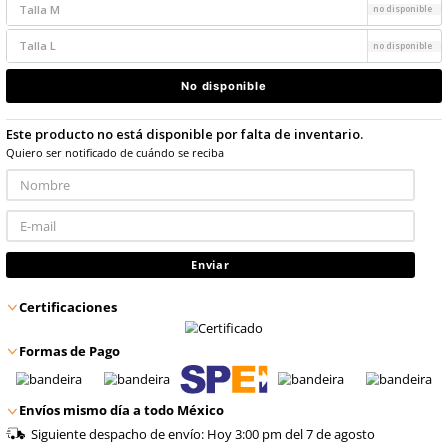
9
.
arnes
$
103
.
36
con IVA
10
.
cascos
Talla
S
Talla
M
Talla
L
No disponible
Este producto no está disponible por falta de inventario
Quiero ser notificado de cuándo se reciba
Enviar