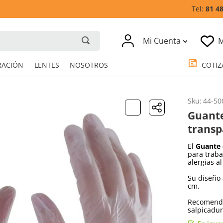
81 4
Mi Cuenta
M
RESPIRACIÓN
LENTES
NOSOTROS
Sku
:
44-50
Guante
transp
El
Guante 
para traba
alergias al
Su diseño
cm.
Recomenda
salpicadur