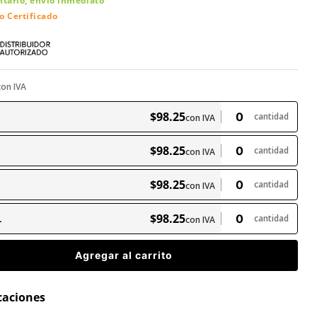
ntario, envío inmediato
o Certificado
con IVA
$
98
.
25
cantidad
con IVA
$
98
.
25
cantidad
con IVA
$
98
.
25
cantidad
con IVA
$
98
.
25
L
cantidad
con IVA
Agregar al carrito
icaciones