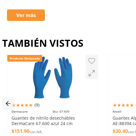
Tu nombre
Ver más
Dirección de email
TAMBIÉN VISTOS
Escribe un comentario
Producto Destacado
Enviar comentario
★
★
★
★
★
★
★
★
★
★
(
9
)
Dermacare
Sku
:
67-600
Ansell
Guantes de nitrilo desechables
Guantes Al
DermaCare 67-600 azul 24 cm
AE-88394 c
$
151
.
90
$
30
.
40
con IVA
con 