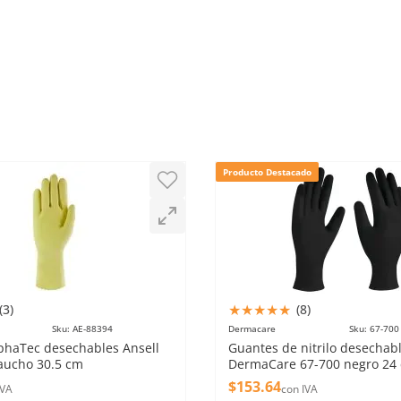
Producto Destacado
★
★
★
★
★
(
3
)
(
8
)
Sku
:
AE-88394
Dermacare
Sku
:
67-700
phaTec desechables Ansell
Guantes de nitrilo desechab
aucho 30.5 cm
DermaCare 67-700 negro 24
$
153
.
64
IVA
con IVA