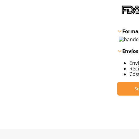
Formas
Envíos
Env
Reci
Cost
So