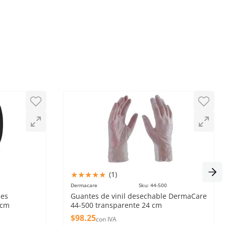
★
★
★
★
★
(
1
)
Dermacare
Sku
:
44-500
les
Guantes de vinil desechable DermaCare
 cm
44-500 transparente 24 cm
$
98
.
25
con IVA