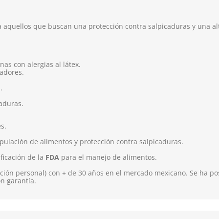
a aquellos que buscan una protección contra salpicaduras y una alt
nas con alergias al látex.
radores.
.
caduras.
s.
ulación de alimentos y protección contra salpicaduras.
ificación de la
FDA
para el manejo de alimentos.
ión personal) con + de 30 años en el mercado mexicano. Se ha pos
on garantía.