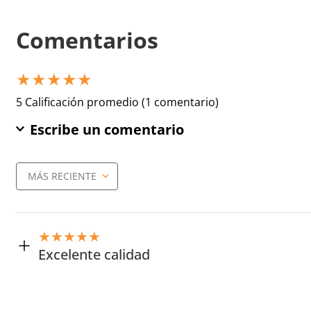
Comentarios
★
★
★
★
★
5 Calificación promedio
(1 comentario)
Escribe un comentario
MÁS RECIENTE
Agregar comentario
Título
★
★
★
★
★
Excelente calidad
Califica el producto de 1 a 5 estrellas
Enviado
6 meses atrás
por
jorge
★
★
★
★
★
Muy buen producto