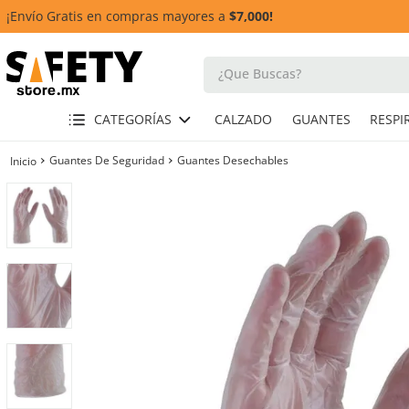
¡Envío Gratis en compras mayores a
$7,000!
¿Que Buscas?
TÉRMINOS MÁS BUSCADOS
CATEGORÍAS
CALZADO
GUANTES
1
.
casco
Guantes De Seguridad
Guantes Desechables
2
.
guante
3
.
botas
4
.
chalecos
5
.
lentes
6
.
overol
7
.
guantes
9
.
arnes
10
.
cascos