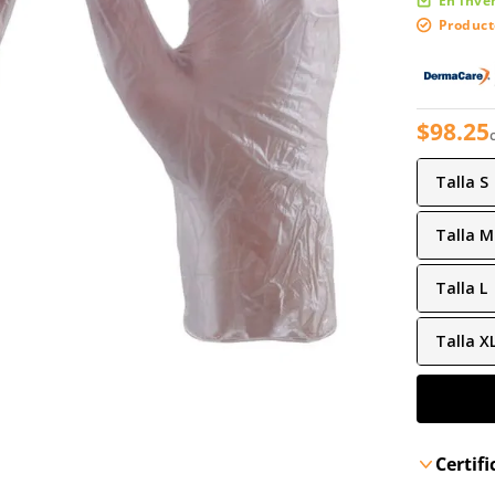
En inve
Product
$
98
.
25
Talla
S
Talla
M
Talla
L
Talla
X
Certif