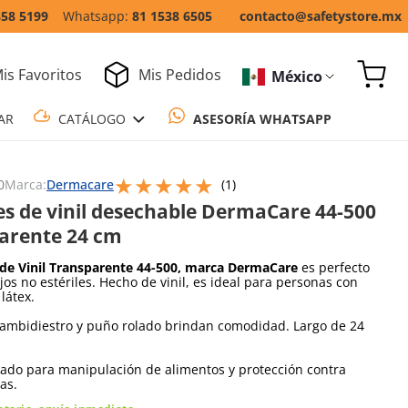
858 5199
81 1538 6505
contacto@safetystore.mx
is Favoritos
Mis Pedidos
México
COTIZAR
CATÁLOGO
ASESORÍA WH
★
★
★
★
★
Escribe un comentario
0
Marca:
Dermacare
(
1
)
s de vinil desechable DermaCare 44-500
arente 24 cm
de Vinil Transparente 44-500, marca DermaCare
es perfecto
jos no estériles. Hecho de vinil, es ideal para personas con
 látex.
 ambidiestro y puño rolado brindan comodidad. Largo de 24
do para manipulación de alimentos y protección contra
as.