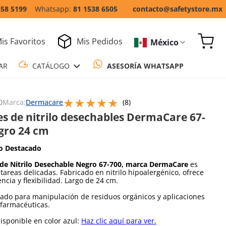
858 5199
81 1538 6505
contacto@safetystore.mx
is Favoritos
Mis Pedidos
México
COTIZAR
CATÁLOGO
ASESORÍA WH
★
★
★
★
★
Escribe un comentario
0
Marca:
Dermacare
(
8
)
s de nitrilo desechables DermaCare 67-
gro 24 cm
o Destacado
de Nitrilo Desechable Negro 67-700, marca DermaCare
es
 tareas delicadas. Fabricado en nitrilo hipoalergénico, ofrece
encia y flexibilidad. Largo de 24 cm.
do para manipulación de residuos orgánicos y aplicaciones
farmacéuticas.
sponible en color azul:
Haz clic aquí para ver.