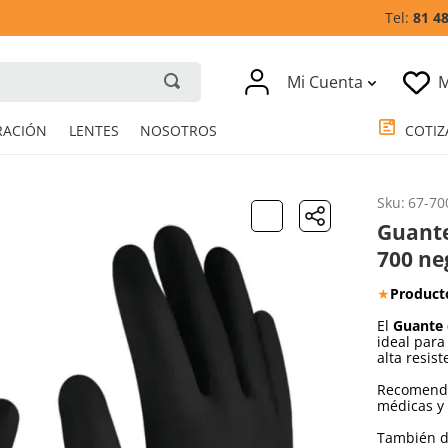
81 4
Mi Cuenta
M
RESPIRACIÓN
LENTES
NOSOTROS
Sku
:
67-70
Guante
700 ne
★
Product
El
Guante 
ideal para
alta resist
Recomenda
médicas y 
También di