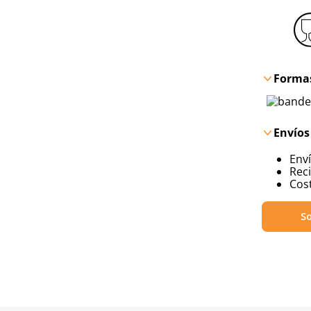
Formas
Envíos
Env
Reci
Cost
So