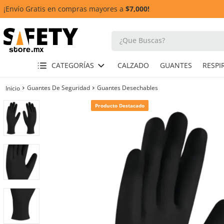
¡Envío Gratis en compras mayores a
$7,000!
¿Que Buscas?
TÉRMINOS MÁS BUSCADOS
CATEGORÍAS
CALZADO
GUANTES
1
.
casco
Guantes De Seguridad
Guantes Desechables
2
.
botas
Producto Destacado
3
.
chalecos
4
.
guante
5
.
lentes
6
.
guantes
7
.
overol
8
.
arnes
10
.
cascos