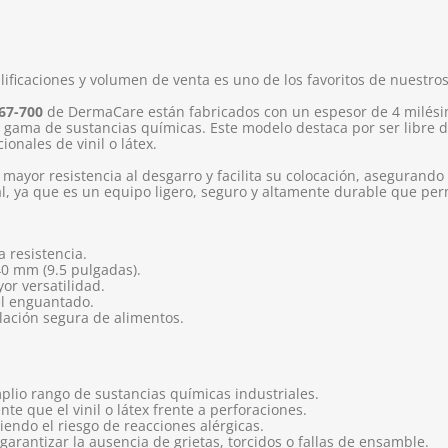
lificaciones y volumen de venta es uno de los favoritos de nuestros
67-700
de DermaCare están fabricados con un espesor de 4 milésim
 gama de sustancias químicas. Este modelo destaca por ser libre d
onales de vinil o látex.
mayor resistencia al desgarro y facilita su colocación, asegurando
ural, ya que es un equipo ligero, seguro y altamente durable que p
a resistencia.
40 mm (9.5 pulgadas).
or versatilidad.
el enguantado.
lación segura de alimentos.
lio rango de sustancias químicas industriales.
te que el vinil o látex frente a perforaciones.
iendo el riesgo de reacciones alérgicas.
arantizar la ausencia de grietas, torcidos o fallas de ensamble.