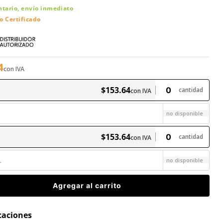
ntario, envío inmediato
o Certificado
4
con IVA
$
153
.
64
cantidad
con IVA
no disponible
$
153
.
64
cantidad
con IVA
L
no disponible
Agregar al carrito
icaciones