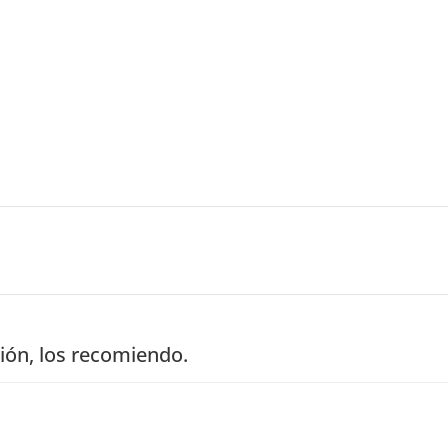
ión, los recomiendo.
miendo.
a por la tarde, por SMS y correo. Muy buena atec