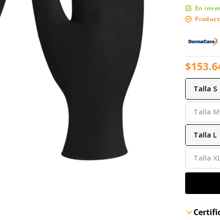
En inve
Product
$
153
.
6
Talla
S
Talla
M
Talla
L
Talla
X
Certif