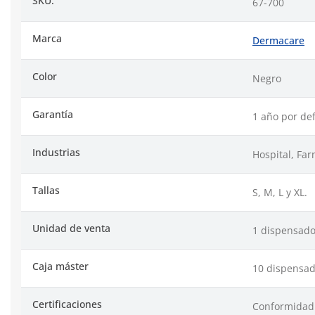
SKU:
67-700
Marca
Dermacare
Color
Negro
Garantía
1 año por def
Industrias
Hospital, Far
Tallas
S, M, L y XL.
Unidad de venta
1 dispensado
Caja máster
10 dispensad
Certificaciones
Conformidad 