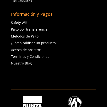
(81) 1538 6505
(81) 4858 5199
contacto@safetystore.mx
Río San Lorenzo 503 Col. Del
Valle, SPGG, NL.