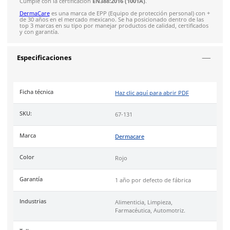
una herramienta esencial para diversas aplicaciones.
Proporciona una protección efectiva contra ciertos ácidos, so
químicos, grasas y detergentes, mientras que su diseño textu
garantiza un agarre óptimo, incluso en condiciones húmedas
resbaladizas.
Su diseño incluye:
Material: Fabricado con 100% nitrilo de alta resistencia
Interior: Forro de algodón para absorber sudoración
Diseño: Relieve en palma para mejor sujeción
Puño: Rolado.
Resistencia: Alta resistencia contra ciertos ácidos, solve
grasas y detergentes
Industrias
automotriz, limpieza, alimentos y farmacéutica.
Uso
recomendado en manipulación de solventes químicos y
detergentes industriales y entornos húmedos o resbaladizos.
Cumple con la certificación
EN388:2016 (1001A)
.
DermaCare
es una marca de EPP (Equipo de protección perso
de 30 años en el mercado mexicano. Se ha posicionado dentr
top 3 marcas en su tipo por manejar productos de calidad, cer
y con garantía.