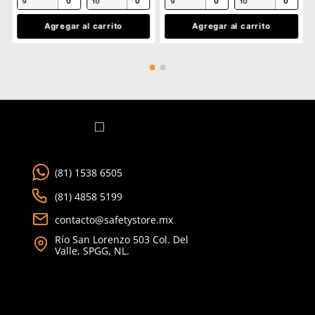
Agregar comentario
Título
Cargando comentarios…
Ver más
Califica el producto de 1 a 5 estrellas
★
★
★
★
★
Tu nombre
TAMBIÉN VISTOS
Producto Destacado
Dirección de email
Escribe un comentario