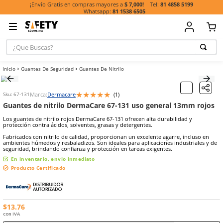
81 485
¡Envío Gratis en compras mayores a
$ 7,000!
81 1538 6505
¿Que Buscas?
TÉRMINOS MÁ
Guantes De Seguridad
Guantes De Nitrilo
BUSCADOS
1
.
casco
★
★
★
★
★
Marca:
Dermacare
(
1
)
Escribe un comentario
Sku
:
67-131
2
.
botas
Guantes de nitrilo DermaCare 67-131 uso general 
3
.
chalecos
Los guantes de nitrilo rojos DermaCare 67-131 ofrecen alta durabil
protección contra ácidos, solventes, grasas y detergentes.
4
.
guante
Fabricados con nitrilo de calidad, proporcionan un excelente agarre
5
.
lentes
ambientes húmedos y resbaladizos. Son ideales para aplicaciones in
seguridad, brindando confianza y protección en tareas exigentes.
6
.
guantes
En inventario, envío inmediato
Producto Certificado
7
.
overol