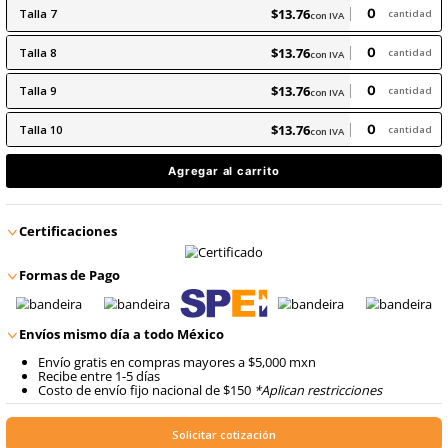
8
.
arnes
10
.
cascos
$
13
.
76
con IVA
$
13
.
76
Talla
7
con IVA
$
13
.
76
Talla
8
con IVA
$
13
.
76
Talla
9
con IVA
$
13
.
76
Talla
10
con IVA
Agregar al carrito
Certificaciones