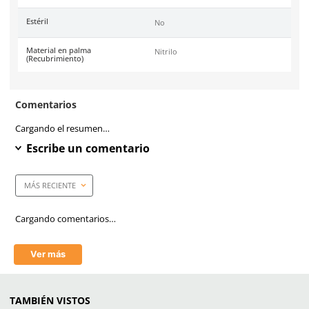
Tallas
7, 8, 9 y 10
Unidad de venta
1 par
Caja máster
144 pares
Certificaciones
EN388:2016 (1001A).
Material en puño
Nitrilo
Material en palma
Nitrilo
Resistencia a la abrasión
1
Resistencia al corte (Coup Test)
0
Resistencia al desgarro
0