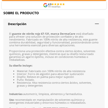
Formas de Pago
Envíos mismo día a todo México
Envío gratis en compras mayores a $5,000 mxn
Recibe entre 1-5 días
Costo de envío fijo nacional de $150
*Aplican restricci
Solicitar cotización
4.9
79
reseñas
SOBRE EL PRODUCTO
Descripción
El
guante de nitrilo rojo 67-131, marca DermaCare
está di
para ofrecer una solución de protección confiable y de alto
rendimiento. Fabricado en 100% nitrilo de alta resistencia, es
combina durabilidad, seguridad y funcionalidad, posicioná