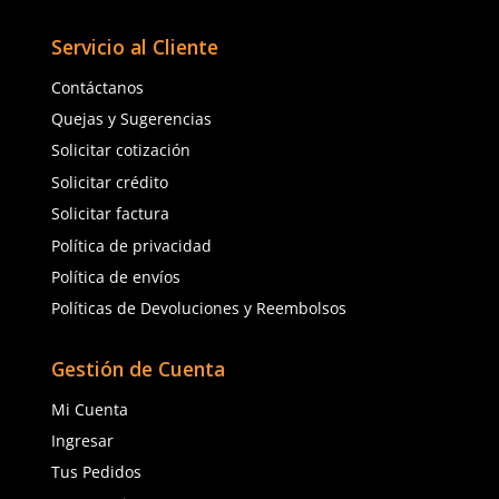
Enviar comentario
3
★
★
★
★
★
★
★
★
★
★
(
10
)
(
1
)
Dermacare
Dermacare
Sku
:
67-175
Sku
:
67-131
Guantes de nitrilo DermaCare 67-
Guantes de nitrilo Der
175 uso general 13mm verde
131 uso general 13mm 
$
38
.
42
$
13
.
76
con IVA
con IVA
Talla
Talla
7
8
7
8
9
10
9
10
Agregar al carrito
Agregar al ca