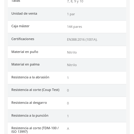
Especificaciones
Ficha técnica
Haz clic aquí para abrir P
SKU:
67-131
Marca
Dermacare
Color
Rojo
Garantía
1 año por defecto de fábr
Industrias
Alimenticia, Limpieza,
Farmacéutica, Automotriz