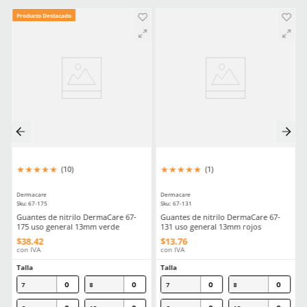
Resistencia a la punción
1
Resistencia al corte (TDM-100 /
A
ISO 13997)
Estéril
No
Material en palma
Nitrilo
(Recubrimiento)
Comentarios
Cargando el resumen…
Escribe un comentario
MÁS RECIENTE