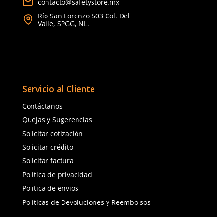
Cargando comentarios…
Ver más
TAMBIÉN VISTOS
Cargando comentarios…
Cargando comentarios…
Sku
:
SUK-021GR
Sku
:
MM-S1201SGAF-KIT
Lentes de seguridad Steel 021GR
SUK gris
Kit lentes de seguridad
3M S1201SAGAF-TKT
$
17
.
43