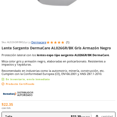
9
.
arnes
10
.
cascos
★
★
★
★
★
Marca:
Dermacare
(
1
)
Sku
:
AL026GR/BK
Lente Sargento DermaCare AL026GR/BK Gris Arma
Protección lateral con los
lentes expo tipo sargento AL026GR/BK
Mica color gris y armazón negro, elaboradas en policarbonato. Resi
impactos y rayaduras.