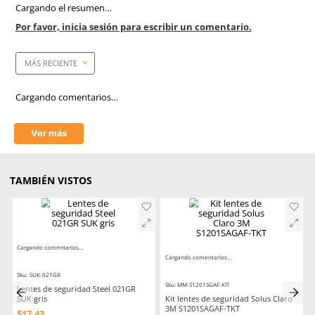
Color del templo/patillas
Negro
Material del armazón
Policarbonato
Color del armazón
Negro
Puente nasal
Policarbonato
Antirayaduras
Sí
Filtro UV
Sí
Peso de empaque
32.3 g
Mica
Gris/Oscuro