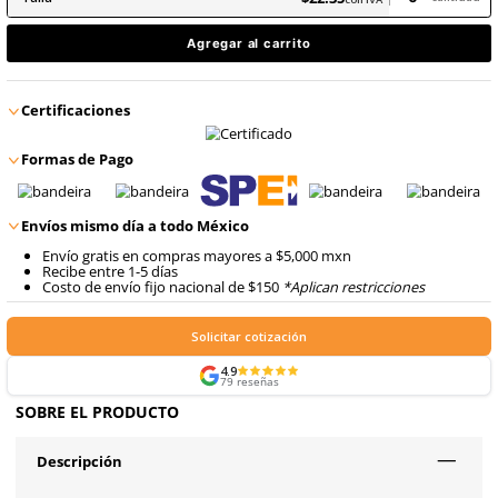
Recomendado en industrias como la automotriz, minería, construcci
Cumplen con la Conformidad Europea (CE), EN166:2001 y ANSI Z87.1
En inventario, envío inmediato
Producto Certificado
$
22
.
35
con IVA
$
22
.
35
Talla
con IVA
Agregar al carrito
Certificaciones
Formas de Pago