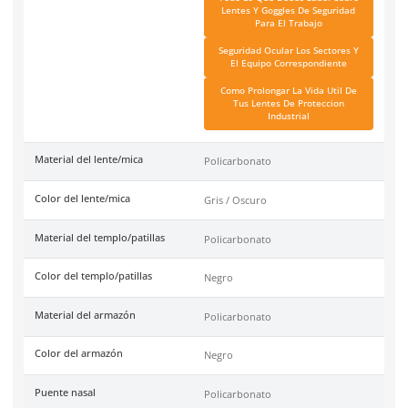
SKU:
AL026GR/BK
Marca
Dermacare
Tipo
Antirrayaduras
Garantía
1 año por defecto de fábr
Industrias
Automotriz, Minería, Con
Agricultura, Forestal, Tra
Carretera y Transporte.
Tallas
Unitalla
Unidad de venta
1 pieza
Caja máster
300 piezas