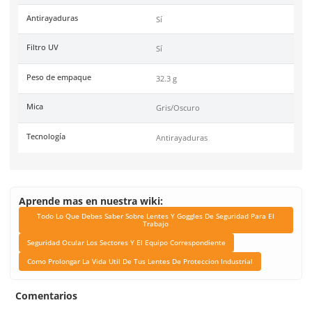
Certificaciones
Conformidad Europea (CE
EN166:2001 y ANSI Z87.1-
Link Blog
Todo Lo Que Debes Sabe
Lentes Y Goggles De Se
Para El Trabajo
Seguridad Ocular Los Se
El Equipo Correspond
Como Prolongar La Vida 
Tus Lentes De Protec
Industrial
Material del lente/mica
Policarbonato
Color del lente/mica
Gris / Oscuro
Material del templo/patillas
Policarbonato