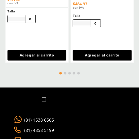
Tecnología
Antirayaduras
Aprende mas en nuestra wiki:
Todo Lo Que Debes Saber Sobre Lentes Y Goggles De Seguridad
Trabajo
Seguridad Ocular Los Sectores Y El Equipo Correspondiente
Como Prolongar La Vida Util De Tus Lentes De Proteccion Industria
Comentarios
Cargando el resumen…
Por favor, inicia sesión para escribir un comentario.
MÁS RECIENTE