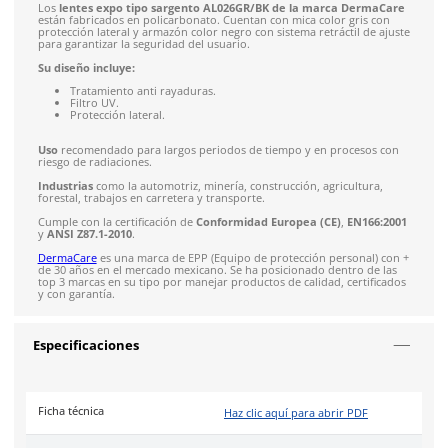
Envíos mismo día a todo México
Envío gratis en compras mayores a $5,000 mxn
Recibe entre 1-5 días
Costo de envío fijo nacional de $150
*Aplican restricci
Solicitar cotización
4.9
79
reseñas
SOBRE EL PRODUCTO
Descripción
Los
lentes expo tipo sargento AL026GR/BK de la marca D
están fabricados en policarbonato. Cuentan con mica color gr
protección lateral y armazón color negro con sistema retráctil
para garantizar la seguridad del usuario.
Su diseño incluye: