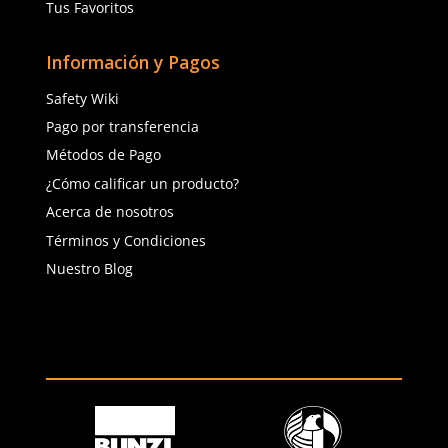
Agregar al carrito
Agregar al ca
(81) 1538 6505
(81) 4858 5199
contacto@safetystore.mx
Río San Lorenzo 503 Col. Del