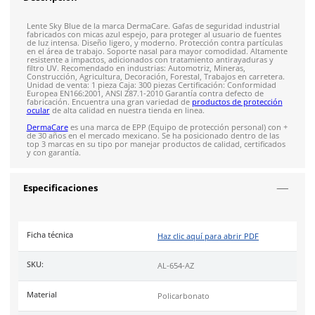
Recibe entre 1-5 días
Costo de envío fijo nacional de $150
*Aplican restricci
Solicitar cotización
4.9
79
reseñas
SOBRE EL PRODUCTO
Descripción
Lente Sky Blue de la marca DermaCare. Gafas de seguridad in
fabricados con micas azul espejo, para proteger al usuario de
de luz intensa. Diseño ligero, y moderno. Protección contra p
en el área de trabajo. Soporte nasal para mayor comodidad.
resistente a impactos, adicionados con tratamiento antirayad
filtro UV. Recomendado en industrias: Automotriz, Mineras,
Construcción, Agricultura, Decoración, Forestal, Trabajos en c
Unidad de venta: 1 pieza Caja: 300 piezas Certificación: Conf
Europea EN166:2001, ANSI Z87.1-2010 Garantía contra defecto
fabricación. Encuentra una gran variedad de
productos de pr
ocular
de alta calidad en nuestra tienda en linea.