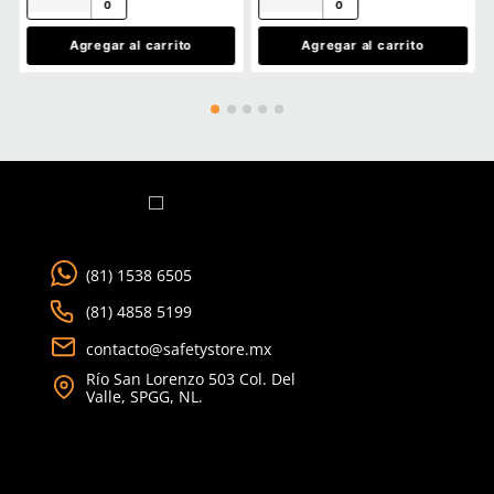
con IVA
con IVA
Talla
Talla
5
6
CH
M
7
8
G
EG
9
10
2EG
Agregar al carrito
Agregar al ca
TAMBIÉN VISTOS
Nuevo