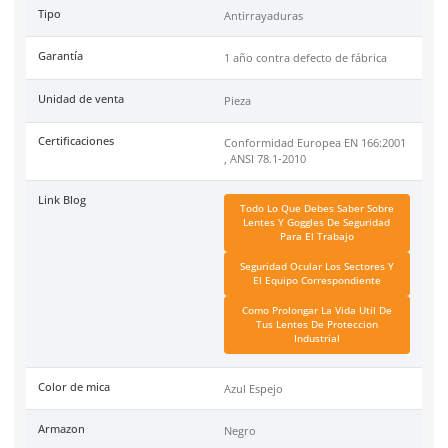
DermaCare
es una marca de EPP (Equipo de protección perso
de 30 años en el mercado mexicano. Se ha posicionado dentr
top 3 marcas en su tipo por manejar productos de calidad, cer
y con garantía.
Especificaciones
Ficha técnica
Haz clic aquí para abrir P
SKU:
AL-654-AZ
Material
Policarbonato
Tipo
Antirrayaduras
Garantía
1 año contra defecto de f