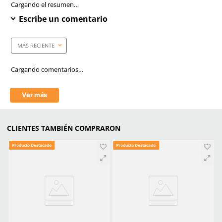
Anti-rayaduras
Si
Filtro UV
Si
Empaque caja master
300 Piezas
Mica
Azul
Tecnología
Antirayaduras
Aprende mas en nuestra wiki:
Todo Lo Que Debes Saber Sobre Lentes Y Goggles De Seguridad
Trabajo
Seguridad Ocular Los Sectores Y El Equipo Correspondiente