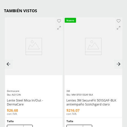
Producto Destacado
Producto Destacado
Dirección de email
Escribe un comentario
Enviar comentario
★
★
★
★
★
★
★
★
★
★
(
20
)
(
5
)
Dermacare
Dermacare
Sku
:
51-625
Sku
:
FE-4816-3
Guantes anticorte DermaCare 51-
Faja Lumbar Elástica co
625 polietileno (AD) nivel C
Ajuste Unisex
$
85
.
19
$
130
.
88