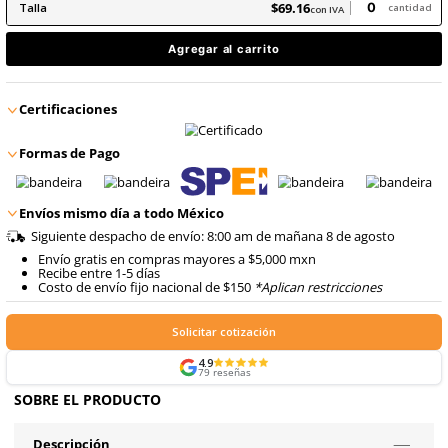
8
.
arnes
9
.
cascos
$
69
.
16
con IVA
$
69
.
16
Talla
con IVA
Agregar al carrito
Certificaciones
Formas de Pago
Envíos mismo día a todo México
Siguiente despacho de envío: 8:00 am de mañana 8 de 
Envío gratis en compras mayores a $5,000 mxn