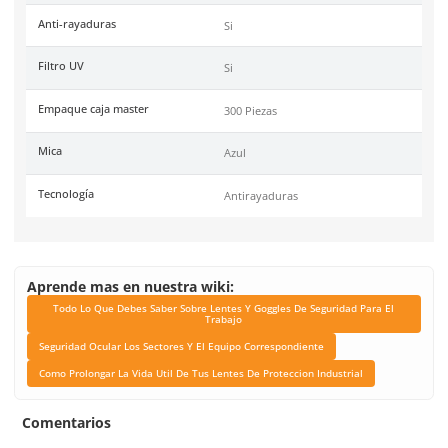
Unidad de venta
Pieza
Certificaciones
Conformidad Europea EN
, ANSI 78.1-2010
Link Blog
Todo Lo Que Debes Sabe
Lentes Y Goggles De Se
Para El Trabajo
Seguridad Ocular Los Se
El Equipo Correspond
Como Prolongar La Vida 
Tus Lentes De Protec
Industrial
Color de mica
Azul Espejo
Armazon
Negro