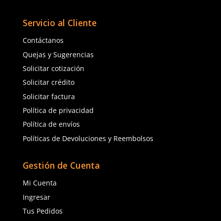
Dermacare
3M
Sku
:
AL012IN
Sku
:
MM-SF501SGAF-BLK
Lente Steel Mica In/Out -
Lentes 3M SecureFit 5
DermaCare
antiempaño Scotchgard
$
26
.
68
$
216
.
07
con IVA
con IVA
Talla
Talla