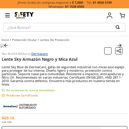
81 485
¡Envío Gratis en compras mayores a
$ 7,000!
81 1538 6505
¿Que Buscas?
TÉRMINOS MÁ
Protección Ocular
Lentes De Protección
BUSCADOS
1
.
casco
Marca:
Dermacare
Sku
:
AL-654-AZ
2
.
botas
Lente Sky Armazón Negro y Mica Azul
3
.
chalecos
Lente Sky Blue de DermaCare, gafas de seguridad industrial con mic
para proteger de luz intensa. Diseño ligero y moderno, protección 
4
.
guante
partículas. Soporte nasal para comodidad. Resistente a impactos, a
filtro UV. Recomendado en varias industrias. Certificado EN166:2001
2010. Garantía contra defectos. Encuentra más productos en nuestr
5
.
guantes
línea.
6
.
overol
En inventario, envío inmediato
Producto Certificado
7
.
lentes