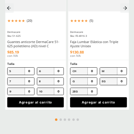
Como Prolongar La Vida Util De Tus Lentes De Proteccion Industria
Comentarios
Cargando el resumen…
Escribe un comentario
MÁS RECIENTE
Agregar comentario
Título
Cargando comentarios…
Ver más
Califica el producto de 1 a 5 estrellas
★
★
★
★
★
Tu nombre
CLIENTES TAMBIÉN COMPRARON