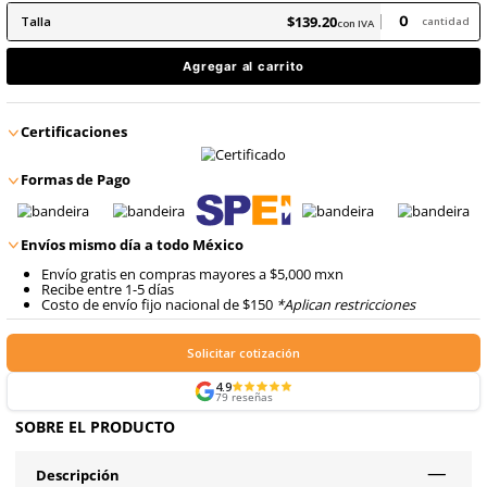
8
.
arnes
9
.
cascos
$
139
.
20
con IVA
$
139
.
20
Talla
con IVA
Agregar al carrito
Certificaciones
Formas de Pago
Envíos mismo día a todo México
Envío gratis en compras mayores a $5,000 mxn
Recibe entre 1-5 días