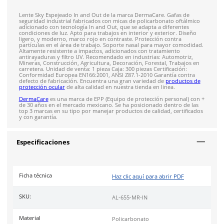
Costo de envío fijo nacional de $150
*Aplican restricci
Solicitar cotización
4.9
79
reseñas
SOBRE EL PRODUCTO
Descripción
Lente Sky Espejeado In and Out de la marca DermaCare. Gafa
seguridad industrial fabricados con micas de policarbonato o
adicionado con tecnología In and Out, que se adapta a difere
condiciones de luz. Apto para trabajos en interior y exterior.
ligero, y moderno, marco rojo en contraste. Protección contr
partículas en el área de trabajo. Soporte nasal para mayor 
Altamente resistente a impactos, adicionados con tratamient
antirayaduras y filtro UV. Recomendado en industrias: Autom
Mineras, Construcción, Agricultura, Decoración, Forestal, Tra
carretera. Unidad de venta: 1 pieza Caja: 300 piezas Certificac
Conformidad Europea EN166:2001, ANSI Z87.1-2010 Garantía 
defecto de fabricación. Encuentra una gran variedad de
prod
protección ocular
de alta calidad en nuestra tienda en linea.