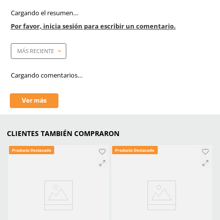
Anti-rayaduras
Si
Filtro UV
Si
Empaque caja master
300 Piezas
Mica
Espejo
Tecnología
Antirayaduras
Aprende mas en nuestra wiki:
Todo Lo Que Debes Saber Sobre Lentes Y Goggles De Seguridad
Trabajo