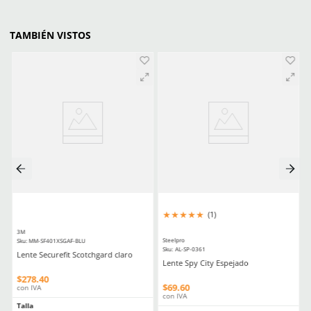
CLIENTES TAMBIÉN COMPRARON
Producto Destacado
Producto Destacado
★
★
★
★
★
★
★
★
★
★
(
20
)
(
5
)
Dermacare
Dermacare
Sku
:
51-625
Sku
:
FE-4816-3
Guantes anticorte DermaCare 51-
Faja Lumbar Elástica co
625 polietileno (AD) nivel C
Ajuste Unisex