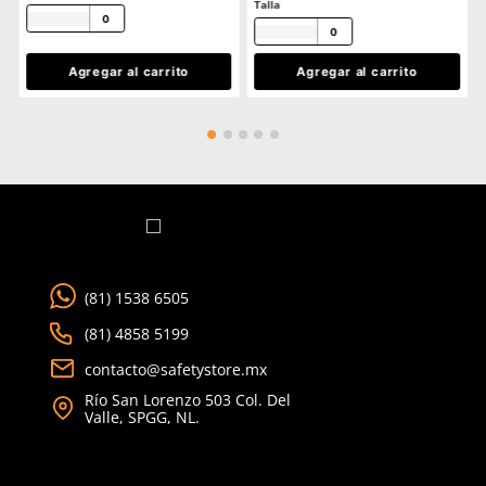
$
85
.
19
$
130
.
88
con IVA
con IVA
Talla
Talla
5
6
CH
M
7
8
G
EG
9
10
2EG
Agregar al carrito
Agregar al ca
TAMBIÉN VISTOS