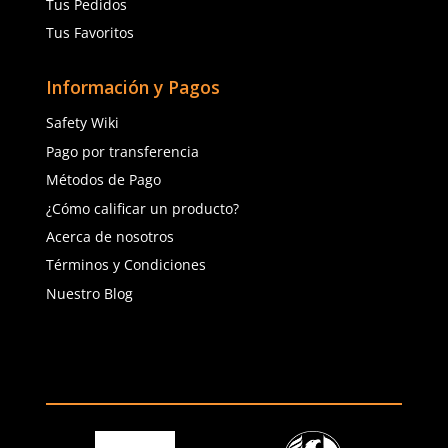
Talla
Agregar al carrito
Agregar al ca
(81) 1538 6505
(81) 4858 5199
contacto@safetystore.mx