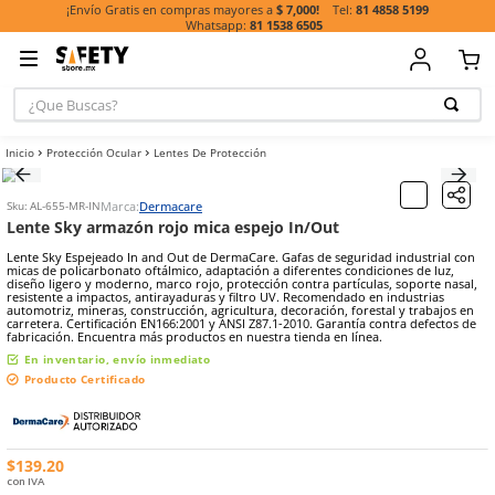
81 485
¡Envío Gratis en compras mayores a
$ 7,000!
81 1538 6505
¿Que Buscas?
TÉRMINOS MÁ
Protección Ocular
Lentes De Protección
BUSCADOS
1
.
casco
Marca:
Dermacare
Sku
:
AL-655-MR-IN
2
.
botas
Lente Sky armazón rojo mica espejo In/Out
3
.
chalecos
Lente Sky Espejeado In and Out de DermaCare. Gafas de seguridad 
micas de policarbonato oftálmico, adaptación a diferentes condicion
4
.
guante
diseño ligero y moderno, marco rojo, protección contra partículas, 
resistente a impactos, antirayaduras y filtro UV. Recomendado en i
automotriz, mineras, construcción, agricultura, decoración, forestal
5
.
guantes
carretera. Certificación EN166:2001 y ANSI Z87.1-2010. Garantía cont
fabricación. Encuentra más productos en nuestra tienda en línea.
6
.
overol
En inventario, envío inmediato
7
.
lentes
Producto Certificado