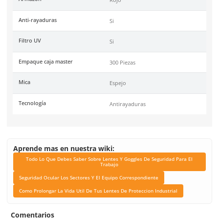
Unidad de venta
Pieza
Certificaciones
Conformidad Europea EN
, ANSI 78.1-2010
Link Blog
Todo Lo Que Debes Sabe
Lentes Y Goggles De Se
Para El Trabajo
Seguridad Ocular Los Se
El Equipo Correspond
Como Prolongar La Vida 
Tus Lentes De Protec
Industrial
Color de mica
Espejo
Armazon
Rojo