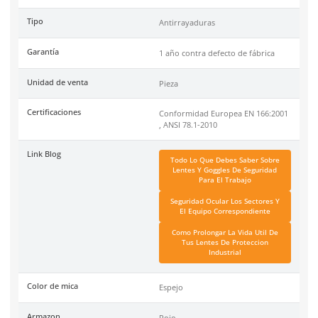
DermaCare
es una marca de EPP (Equipo de protección perso
de 30 años en el mercado mexicano. Se ha posicionado dentr
top 3 marcas en su tipo por manejar productos de calidad, cer
y con garantía.
Especificaciones
Ficha técnica
Haz clic aquí para abrir P
SKU:
AL-655-MR-IN
Material
Policarbonato
Tipo
Antirrayaduras
Garantía
1 año contra defecto de f