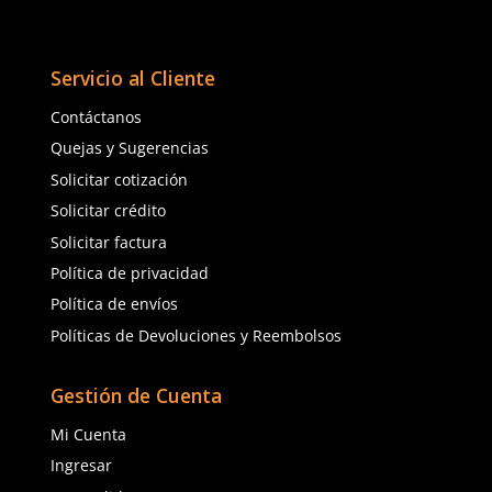
★
★
★
★
★
(
1
)
3M
Steelpro
Sku
:
MM-SF401XSGAF-BLU
Sku
:
AL-SP-0361
Lente Securefit Scotchgard claro
Lente Spy City Espejad
$
278
.
40
$
69
.
60
con IVA
con IVA
Talla