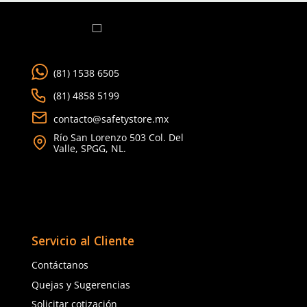
G
EG
7
8
2EG
9
10
Agregar al carrito
Agregar al ca
TAMBIÉN VISTOS
Nuevo
15% OFF