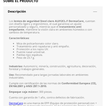
Siguiente despacho de envío: Hoy 3:00 pm del 8 de ago
Envío gratis en compras mayores a $5,000 mxn
Recibe entre 1-5 días
Costo de envío fijo nacional de $150
*Aplican restricci
Solicitar cotización
4.9
79
reseñas
SOBRE EL PRODUCTO
Descripción
Los
lentes de seguridad Steel claro AL012CL-F DermaCare
con diseño ligero y ergonómico, el cual garantiza un ajuste
personalizado y seguro, mientras que el
tratamiento anti
empañante
, mantiene la visión clara en ambientes húmedos
cambios de temperatura.
Características: