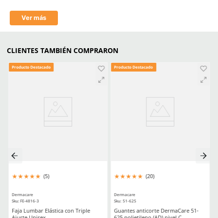
Filtro UV
Si
Empaque caja master
300 Piezas
Mica
Claro/Transparente
Tecnología
Antiempañante/Antifog
Aprende mas en nuestra wiki:
Todo Lo Que Debes Saber Sobre Lentes Y Goggles De Seguridad
Trabajo
Seguridad Ocular Los Sectores Y El Equipo Correspondiente
Como Prolongar La Vida Util De Tus Lentes De Proteccion Industria