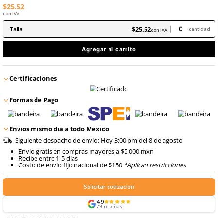
En inventario, envío inmediato
8
.
arnes
Producto Certificado
9
.
cascos
$
25
.
52
con IVA
$
25
.
52
Talla
con IVA
Agregar al carrito
Certificaciones
Formas de Pago
Envíos mismo día a todo México