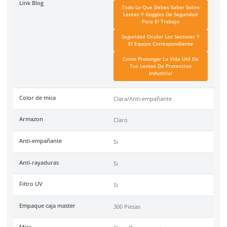
Ficha técnica
Haz clic aquí para abrir P
SKU:
AL012CL-F
Material
Policarbonato
Tipo
Antiempanante
Garantía
1 año contra defecto de f
Unidad de venta
Pieza
Certificaciones
Conformidad Europea EN
, ANSI 78.1-2010