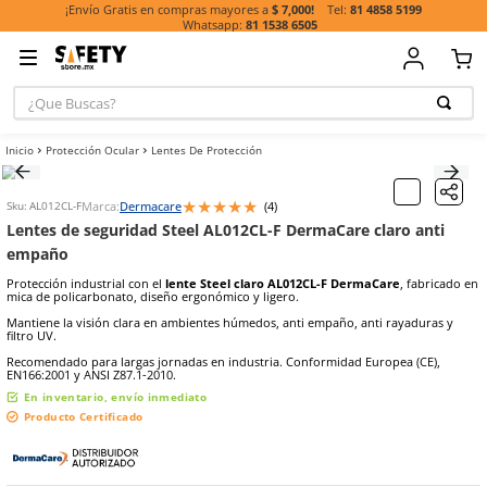
81 485
¡Envío Gratis en compras mayores a
$ 7,000!
81 1538 6505
¿Que Buscas?
TÉRMINOS MÁ
Protección Ocular
Lentes De Protección
BUSCADOS
1
.
casco
★
★
★
★
★
Marca:
Dermacare
(
4
)
Sku
:
AL012CL-F
2
.
botas
Lentes de seguridad Steel AL012CL-F DermaCare cla
3
.
chalecos
empaño
4
.
guante
Protección industrial con el
lente Steel claro AL012CL-F DermaCa
mica de policarbonato, diseño ergonómico y ligero.
5
.
guantes
Mantiene la visión clara en ambientes húmedos, anti empaño, anti 
filtro UV.
6
.
overol
Recomendado para largas jornadas en industria. Conformidad Euro
7
.
lentes
EN166:2001 y ANSI Z87.1-2010.