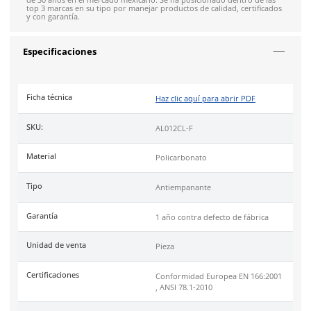
Mica de policarbonato color claro.
Tratamiento anti rayaduras y anti empaño.
Protección a los rayos UV.
Puente nasal universal.
Patillas tipo espátula.
Peso de 23.7 g.
Industrias:
Automotriz, minería, construcción, agricultura, d
forestal y trabajos generales.
Uso:
Recomendado para largas jornadas laborales en ambien
industriales.
Cumple con certificación de las normas de
Conformidad Euro
EN166:2001 y ANSI Z87.1-2010.
Empaque caja máster:
300 piezas.
Cuenta con garantía de 1 año, contra defectos de fabricación.
DermaCare
es una marca de EPP (Equipo de protección perso
de 30 años en el mercado mexicano. Se ha posicionado dentr
top 3 marcas en su tipo por manejar productos de calidad, cer
y con garantía.
Especificaciones