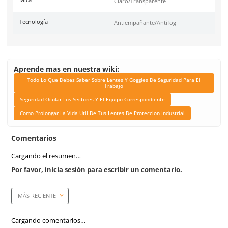
Link Blog
Todo Lo Que Debes Sabe
Lentes Y Goggles De Se
Para El Trabajo
Seguridad Ocular Los Se
El Equipo Correspond
Como Prolongar La Vida 
Tus Lentes De Protec
Industrial
Color de mica
Clara/Anti-empañante
Armazon
Claro
Anti-empañante
Si
Anti-rayaduras
Si