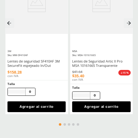
★
★
★
★
★
★
★
★
★
★
(
5
)
(
20
)
Dermacare
Dermacare
Sku
:
FE-4816-3
Sku
:
51-625
Faja Lumbar Elástica con Triple
Guantes anticorte Derm
Ajuste Unisex
625 polietileno (AD) niv
$
130
.
88
$
85
.
19
con IVA
con IVA
Talla
Talla
CH
M
5
6