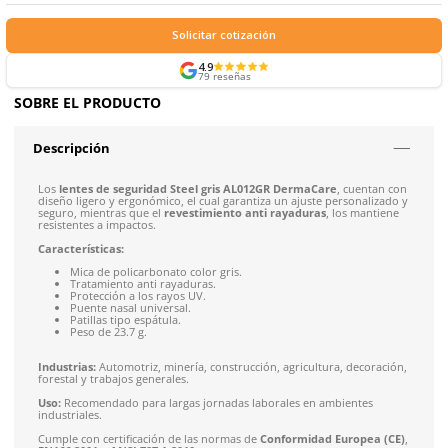
Certificaciones
Formas de Pago
Envíos mismo día a todo México
Envío gratis en compras mayores a $5,000 mxn
Recibe entre 1-5 días
Costo de envío fijo nacional de $150
*Aplican restricci
Solicitar cotización
4.9
79
reseñas
SOBRE EL PRODUCTO
Descripción