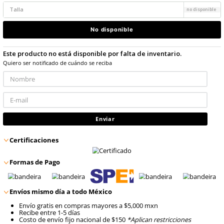
9
.
arnes
10
.
cascos
$
20
.
88
con IVA
Talla
No disponible
Este producto no está disponible por falta de inventario
Quiero ser notificado de cuándo se reciba
Enviar