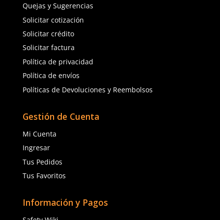
★
★
★
★
★
(
1
)
MSA
SUK
Sku
:
MSA-10161665
Sku
:
SUK-021GR
Lentes de Seguridad Arti
Lentes de seguridad Steel 021GR
MSA 10161665 Transpar
SUK gris
$
41
.
64
$
17
.
43
$
35
.
40
con IVA
con IVA
Talla
Talla