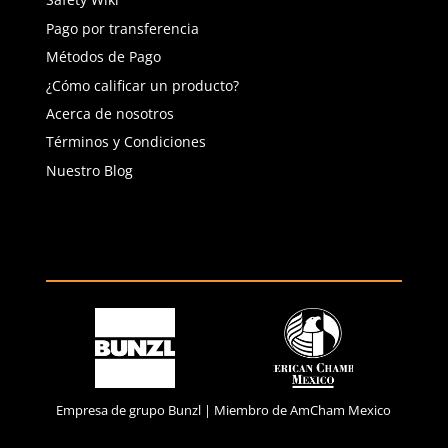
Agregar al carrito
Agregar al ca
(81) 1538 6505
(81) 4858 5199
contacto@safetystore.mx
Río San Lorenzo 503 Col. Del
Valle, SPGG, NL.