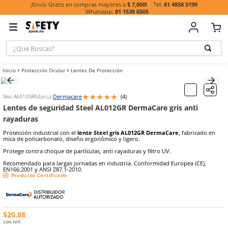
81 485
¡Envío Gratis en compras mayores a
$ 7,000!
81 1538 6505
¿Que Buscas?
TÉRMINOS MÁ
Protección Ocular
Lentes De Protección
BUSCADOS
1
.
casco
★
★
★
★
★
Marca:
Dermacare
(
4
)
Sku
:
AL012GR
2
.
guante
Lentes de seguridad Steel AL012GR DermaCare gris
3
.
botas
rayaduras
4
.
chalecos
Protección industrial con el
lente Steel gris AL012GR DermaCare
,
mica de policarbonato, diseño ergonómico y ligero.
5
.
lentes
Protege contra choque de partículas, anti rayaduras y filtro UV.
6
.
overol
Recomendado para largas jornadas en industria. Conformidad Euro
EN166:2001 y ANSI Z87.1-2010.
7
.
guantes
Producto Certificado