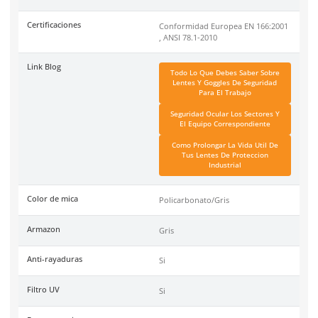
top 3 marcas en su tipo por manejar productos de calidad, cer
y con garantía.
Especificaciones
Ficha técnica
Haz clic aquí para abrir P
SKU:
AL012GR
Material
Policarbonato
Tipo
Antirrayaduras
Garantía
1 año contra defecto de f
Unidad de venta
Pieza