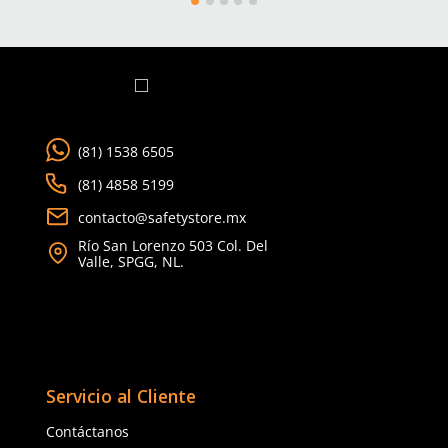
Talla
Talla
CH
M
5
6
G
EG
7
8
2EG
9
10
Agregar al carrito
Agregar al ca
TAMBIÉN VISTOS
15% OFF