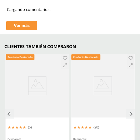
Anti-rayaduras
Si
Filtro UV
Si
Empaque caja master
300 Piezas
Mica
Gris/Oscuro
Tecnología
Antirayaduras
Aprende mas en nuestra wiki:
Todo Lo Que Debes Saber Sobre Lentes Y Goggles De Seguridad
Trabajo
Seguridad Ocular Los Sectores Y El Equipo Correspondiente
Como Prolongar La Vida Util De Tus Lentes De Proteccion Industria