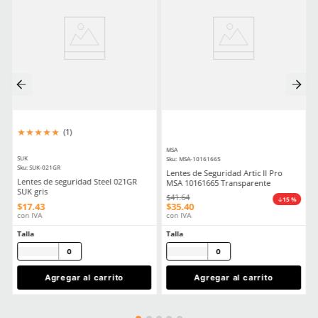
Producto Destacado
Producto Destacado
★
★
★
★
★
★
★
★
★
★
(
5
)
(
20
)
Dermacare
Dermacare
Sku
:
FE-4816-3
Sku
:
51-625
Faja Lumbar Elástica con Triple
Guantes anticorte Derm
Ajuste Unisex
625 polietileno (AD) niv
$
130
.
88
$
85
.
19
con IVA
con IVA