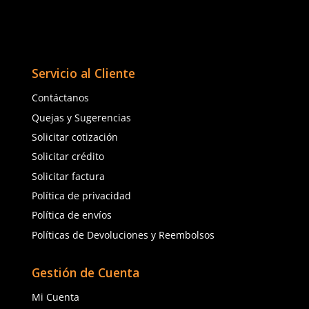
15% OFF
★
★
★
★
★
(
1
)
MSA
SUK
Sku
:
MSA-10161665
Sku
:
SUK-021CL
Lentes de Seguridad Arti
Lentes de seguridad Steel 021-CL
MSA 10161665 Transpar
SUK claro
$
41
.
64