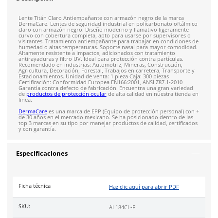
Recibe entre 1-5 días
Costo de envío fijo nacional de $150
*Aplican restricci
Solicitar cotización
4.9
79
reseñas
SOBRE EL PRODUCTO
Descripción
Lente Titán Claro Antiempañante con armazón negro de la m
DermaCare. Lentes de seguridad industrial en policarbonato 
claro con armazón negro. Diseño moderno y llamativo liger
curvo con cobertura completa, apto para usarse por supervi
visitantes. Tratamiento antiempañante para trabajar en cond
humedad o altas temperaturas. Soporte nasal para mayor c
Altamente resistente a impactos, adicionados con tratamient
antirayaduras y filtro UV. Ideal para protección contra partícu
Recomendado en industrias: Automotriz, Mineras, Construcci
Agricultura, Decoración, Forestal, Trabajos en carretera, Tran
Estacionamientos. Unidad de venta: 1 pieza Caja: 300 piezas
Certificación: Conformidad Europea EN166:2001, ANSI Z87.1-2