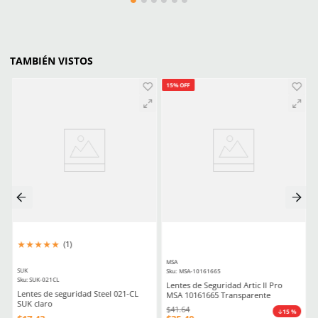
★
★
★
★
★
Tu nombre
CLIENTES TAMBIÉN COMPRARON
Producto Destacado
Producto Destacado
Dirección de email
Escribe un comentario
Enviar comentario
★
★
★
★
★
★
★
★
★
★
(
5
)
(
20
)
Dermacare
Dermacare
Sku
:
FE-4816-3
Sku
:
51-625