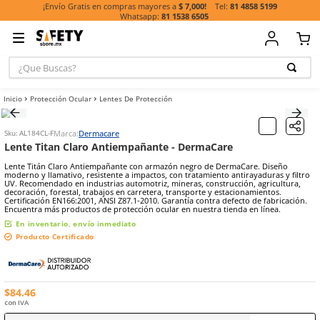
81 485
¡Envío Gratis en compras mayores a
$ 7,000!
81 1538 6505
¿Que Buscas?
TÉRMINOS MÁ
Protección Ocular
Lentes De Protección
BUSCADOS
1
.
casco
Marca:
Dermacare
Sku
:
AL184CL-F
2
.
botas
Lente Titan Claro Antiempañante - DermaCare
3
.
chalecos
Lente Titán Claro Antiempañante con armazón negro de DermaCare
moderno y llamativo, resistente a impactos, con tratamiento antiray
4
.
guante
UV. Recomendado en industrias automotriz, mineras, construcción, 
decoración, forestal, trabajos en carretera, transporte y estacionam
Certificación EN166:2001, ANSI Z87.1-2010. Garantía contra defecto d
5
.
lentes
Encuentra más productos de protección ocular en nuestra tienda en
6
.
guantes
En inventario, envío inmediato
Producto Certificado
7
.
overol