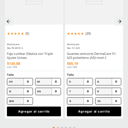
Trabajo
Seguridad Ocular Los Sectores Y El Equipo Correspondiente
Como Prolongar La Vida Util De Tus Lentes De Proteccion Industria
Comentarios
Cargando el resumen…
Escribe un comentario
MÁS RECIENTE
Agregar comentario
Título
Cargando comentarios…
Ver más
Califica el producto de 1 a 5 estrellas