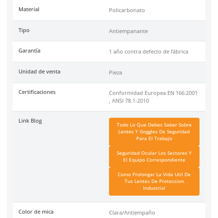
Garantía contra defecto de fabricación. Encuentra una gran 
de
productos de protección ocular
de alta calidad en nuestra
linea.
DermaCare
es una marca de EPP (Equipo de protección perso
de 30 años en el mercado mexicano. Se ha posicionado dentr
top 3 marcas en su tipo por manejar productos de calidad, cer
y con garantía.
Especificaciones
Ficha técnica
Haz clic aquí para abrir P
SKU:
AL184CL-F
Material
Policarbonato
Tipo
Antiempanante