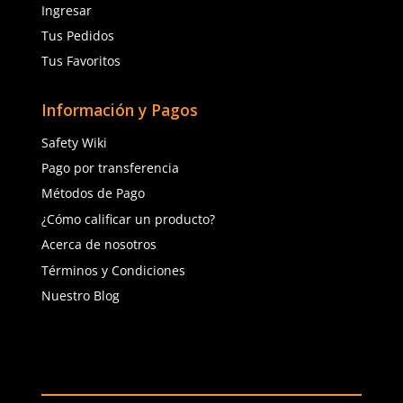
$
17
.
43
$
35
.
40
con IVA
con IVA
Talla
Talla
Agregar al carrito
Agregar al ca
(81) 1538 6505
(81) 4858 5199