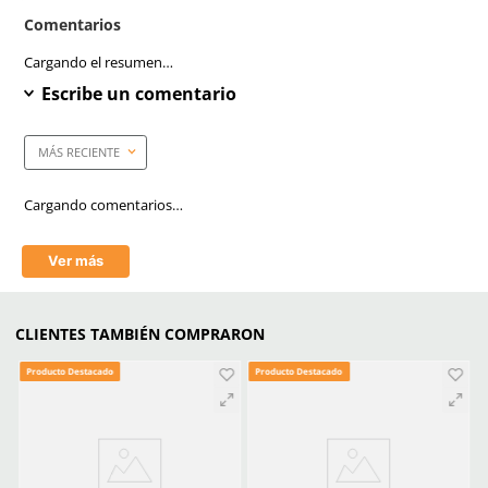
Anti-empañante
Si
Anti-rayaduras
Si
Filtro UV
Si
Empaque caja master
300 Piezas
Mica
Claro/Transparente
Tecnología
Antirayaduras
Aprende mas en nuestra wiki:
Todo Lo Que Debes Saber Sobre Lentes Y Goggles De Seguridad