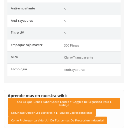
Garantía
1 año contra defecto de f
Unidad de venta
Pieza
Certificaciones
Conformidad Europea EN
, ANSI 78.1-2010
Link Blog
Todo Lo Que Debes Sabe
Lentes Y Goggles De Se
Para El Trabajo
Seguridad Ocular Los Se
El Equipo Correspond
Como Prolongar La Vida 
Tus Lentes De Protec
Industrial
Color de mica
Clara/Antiempaño