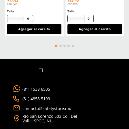
Faja Lumbar Elástica con Triple
Guantes anticorte Derm
Ajuste Unisex
625 polietileno (AD) niv
$
130
.
88
$
85
.
19
con IVA
con IVA
Talla
Talla
CH
M
5
6
G
EG
7
8
2EG
9
10
Agregar al carrito
Agregar al ca
TAMBIÉN VISTOS