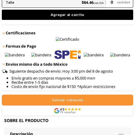
8
.
arnes
10
.
cascos
$
84
.
46
con IVA
$
84
.
46
Talla
con IVA
Agregar al carrito
Certificaciones
Formas de Pago
Envíos mismo día a todo México
Siguiente despacho de envío: Hoy 3:00 pm del 8 de ago
Envío gratis en compras mayores a $5,000 mxn