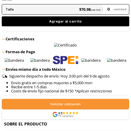
8
.
arnes
10
.
cascos
$
70
.
98
con IVA
$
70
.
98
Talla
con IVA
Agregar al carrito
Certificaciones
Formas de Pago
Envíos mismo día a todo México
Siguiente despacho de envío: Hoy 3:00 pm del 9 de ago