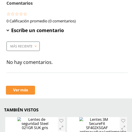
Armazon
Negro
Anti-rayaduras
Si
Filtro UV
Si
Empaque caja master
300 Piezas
Mica
Gris/Oscuro
Tecnología
Antiempañante/Antifog
Aprende mas en nuestra wiki:
Todo Lo Que Debes Saber Sobre Lentes Y Goggles De Seguridad
Trabajo