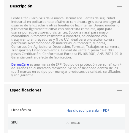
Envío gratis en compras mayores a $5,000 mxn
Recibe entre 1-5 días
Costo de envío fijo nacional de $150
*Aplican restricci
Solicitar cotización
4.9
79
reseñas
SOBRE EL PRODUCTO
Descripción
Lente Titán Claro Gris de la marca DermaCare. Lentes de seg
industrial en policarbonato oftálmico con tintura gris para pr
usuario de la luz solar y otras fuentes de luz intensa. Diseñ
y llamativo ligeramente curvo con cobertura completa, apto 
usarse por supervisores o visitantes. Soporte nasal para may
comodidad. Altamente resistente a impactos, adicionados co
tratamiento antirayaduras y filtro UV. Ideal para protección 
partículas. Recomendado en industrias: Automotriz, Mineras,
Construcción, Agricultura, Decoración, Forestal, Trabajos en c
Transporte y Estacionamientos. Unidad de venta: 1 pieza Caja