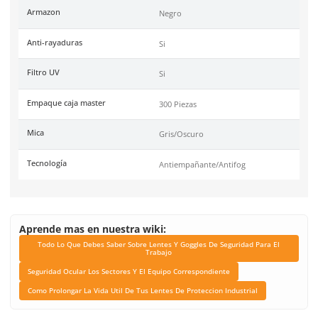
Garantía
1 año contra defecto de f
Unidad de venta
Pieza
Certificaciones
Conformidad Europea EN
, ANSI 78.1-2010
Link Blog
Todo Lo Que Debes Sabe
Lentes Y Goggles De Se
Para El Trabajo
Seguridad Ocular Los Se
El Equipo Correspond
Como Prolongar La Vida 
Tus Lentes De Protec
Industrial
Color de mica
Oscura/Gris