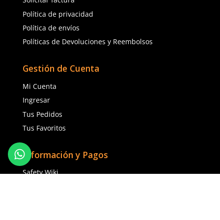
Ajuste Unisex
625 polietileno (AD) niv
$
130
.
88
$
85
.
19
con IVA
con IVA
Talla
Talla
CH
M
5
6
G
EG
7
8
2EG
9
10
Agregar al carrito
Agregar al ca