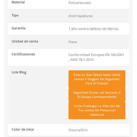
piezas Certificación: Conformidad Europea EN166:2001, ANSI 
Garantía contra defecto de fabricación.
DermaCare
es una marca de EPP (Equipo de protección perso
de 30 años en el mercado mexicano. Se ha posicionado dentr
top 3 marcas en su tipo por manejar productos de calidad, cer
y con garantía.
Especificaciones
Ficha técnica
Haz clic aquí para abrir P
SKU:
AL184GR
Material
Policarbonato
Tipo
Antirrayaduras