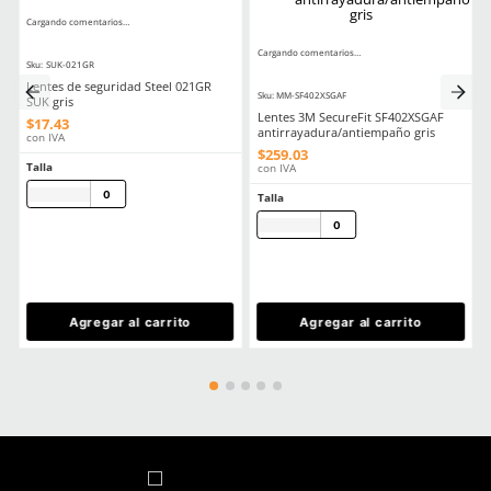
Seguridad Ocular Los Sectores Y El Equipo Correspondiente
Como Prolongar La Vida Util De Tus Lentes De Proteccion Industria
Comentarios
☆
☆
☆
☆
☆
0 Calificación promedio
(0 comentarios)
Escribe un comentario
MÁS RECIENTE
Agregar comentario
Título
No hay comentarios.
Califica el producto de 1 a 5 estrellas