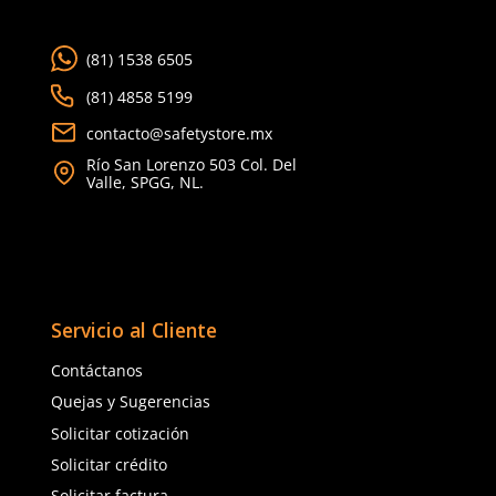
★
★
★
★
★
Ver más
Tu nombre
CLIENTES TAMBIÉN COMPRARON
Dirección de email
Escribe un comentario
Cargando comentarios…
Cargando comentarios…
Enviar comentario
Dermacare
Dermacare
Sku
:
FE-4816-3
Sku
:
51-625
Faja Lumbar Elástica con Triple
Guantes anticorte Derm