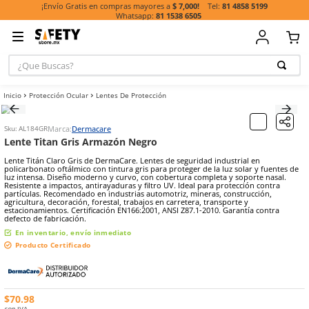
81 485
¡Envío Gratis en compras mayores a
$ 7,000!
81 1538 6505
¿Que Buscas?
TÉRMINOS MÁ
Protección Ocular
Lentes De Protección
BUSCADOS
1
.
casco
Marca:
Dermacare
Sku
:
AL184GR
2
.
botas
Lente Titan Gris Armazón Negro
3
.
chalecos
Lente Titán Claro Gris de DermaCare. Lentes de seguridad industria
policarbonato oftálmico con tintura gris para proteger de la luz sol
4
.
guante
luz intensa. Diseño moderno y curvo, con cobertura completa y sop
Resistente a impactos, antirayaduras y filtro UV. Ideal para protecc
partículas. Recomendado en industrias automotriz, mineras, constr
5
.
lentes
agricultura, decoración, forestal, trabajos en carretera, transporte 
estacionamientos. Certificación EN166:2001, ANSI Z87.1-2010. Garant
6
.
guantes
defecto de fabricación.
En inventario, envío inmediato
7
.
overol
Producto Certificado