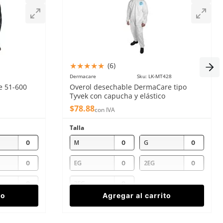
★
★
★
★
★
(
6
)
Dermacare
Sku
:
LK-MT428
e 51-600
Overol desechable DermaCare tipo
Tyvek con capucha y elástico
$
78
.
88
con IVA
Talla
M
G
EG
2EG
3EG
to
Agregar al carrito