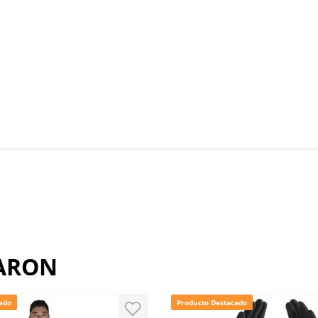
RARON
ado
Producto Destacado