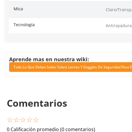
Mica
Claro/Transp
Tecnología
Antirayadura
Aprende mas en nuestra wiki:
Todo Lo Que Debes Saber Sobre Lentes Y Goggles De Seguridad Para E
Comentarios
☆
☆
☆
☆
☆
0 Calificación promedio
(0 comentarios)