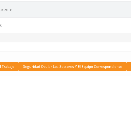
arente
s
l Trabajo
Seguridad Ocular Los Sectores Y El Equipo Correspondiente