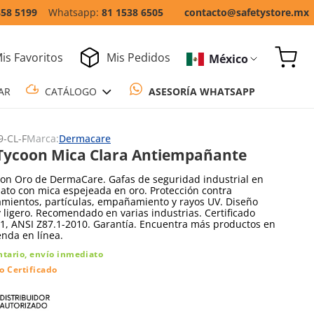
858 5199
81 1538 6505
contacto@safetystore.mx
is Favoritos
Mis Pedidos
México
COTIZAR
CATÁLOGO
ASESORÍA WH
9-CL-F
Marca:
Dermacare
Tycoon Mica Clara Antiempañante
on Oro de DermaCare. Gafas de seguridad industrial en
ato con mica espejeada en oro. Protección contra
mientos, partículas, empañamiento y rayos UV. Diseño
ligero. Recomendado en varias industrias. Certificado
1, ANSI Z87.1-2010. Garantía. Encuentra más productos en
enda en línea.
ntario, envío inmediato
o Certificado