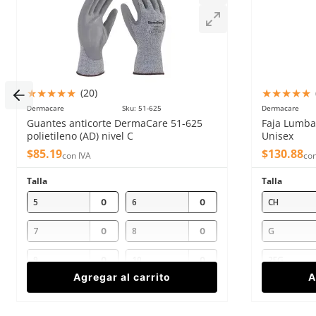
Escribe un comentario
★
★
★
★
★
★
★
★
★
★
(
20
)
Dermacare
Sku
:
51-625
Dermacare
Enviar comentario
Guantes anticorte DermaCare 51-625
Faja Lumbar
polietileno (AD) nivel C
Unisex
$
85
.
19
$
130
.
88
con IVA
con
Talla
Talla
5
6
CH
7
8
G
9
10
2EG
Agregar al carrito
A