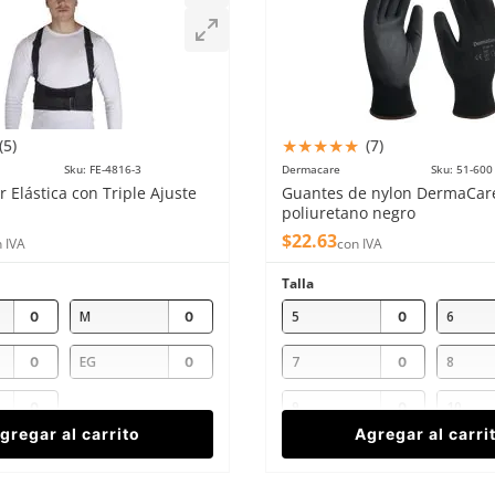
★
★
★
★
★
(
5
)
(
7
)
Sku
:
FE-4816-3
Dermacare
Sku
:
51-600
 Elástica con Triple Ajuste
Guantes de nylon DermaCar
poliuretano negro
$
22
.
63
 IVA
con IVA
Talla
M
5
6
EG
7
8
9
10
gregar al carrito
Agregar al carri