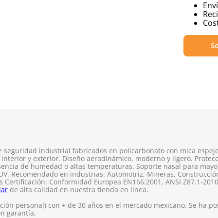
Env
Reci
Cost
So
seguridad industrial fabricados en policarbonato con mica espeje
nterior y exterior. Diseño aerodinámico, moderno y ligero. Protecci
sencia de humedad o altas temperaturas. Soporte nasal para mayo
 UV. Recomendado en industrias: Automotriz, Mineras, Construcción,
zas Certificación: Conformidad Europea EN166:2001, ANSI Z87.1-2010
lar
de alta calidad en nuestra tienda en linea.
ión personal) con + de 30 años en el mercado mexicano. Se ha pos
on garantía.