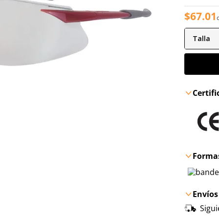
$
67
.
01
Talla
Certif
Formas
Envíos
Sigu