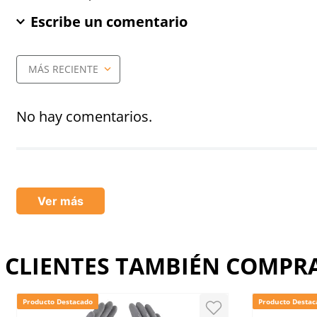
Escribe un comentario
MÁS RECIENTE
Agregar comentario
Título
No hay comentarios.
Califica el producto de 1 a 5 estrellas
★
★
★
★
★
Ver más
Tu nombre
CLIENTES TAMBIÉN COMP
Dirección de email
Producto Destacado
Producto Destac