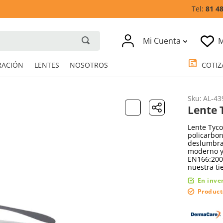
81 4
Mi Cuenta
M
RESPIRACIÓN
LENTES
NOSOTROS
Sku
:
AL-43
Lente 
Lente Tyco
policarbon
deslumbra
moderno y 
EN166:200
nuestra ti
En inve
Product