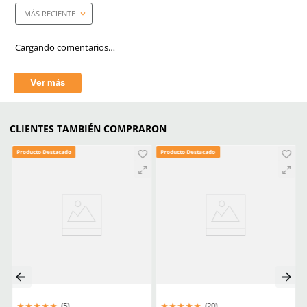
Si
Empaque caja master
300 Piezas
Mica
In-out (interior y exterior
Tecnología
In-out (interior y exterior
Aprende mas en nuestra wiki:
Todo Lo Que Debes Saber Sobre Lentes Y Goggles De Seguridad
Trabajo
Seguridad Ocular Los Sectores Y El Equipo Correspondiente
Como Prolongar La Vida Util De Tus Lentes De Proteccion Industria
Comentarios