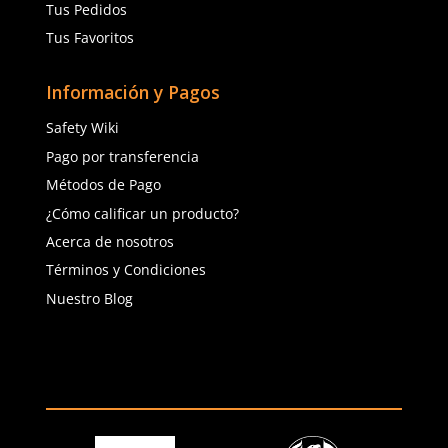
Lentes de seguridad SF402AF 3M
Lente antiempaño MCR
SecureFit antiempaño gris
BearKat BK policarbona
$
144
.
49
$
57
.
54
$
48
.
91
con IVA
con IVA
Talla
Talla
Agregar al carrito
Agregar al ca