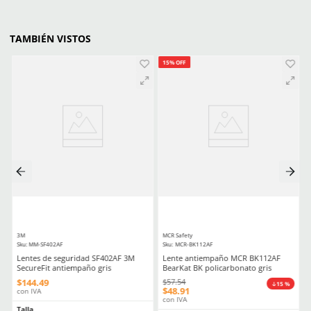
G
EG
7
8
2EG
9
10
Agregar al carrito
Agregar al ca
PRODUCTOS ALTERNOS