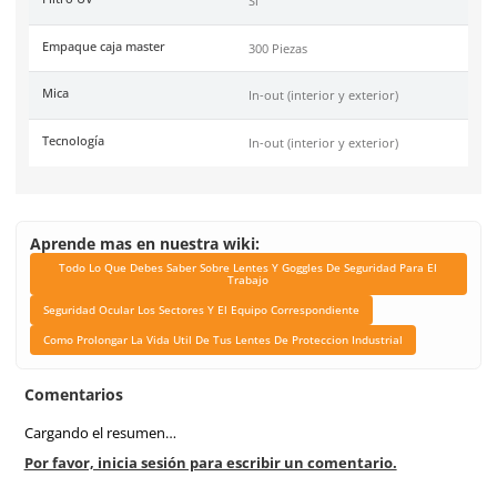
, ANSI 78.1-2010
Link Blog
Todo Lo Que Debes Sabe
Lentes Y Goggles De Se
Para El Trabajo
Seguridad Ocular Los Se
El Equipo Correspond
Como Prolongar La Vida 
Tus Lentes De Protec
Industrial
Color de mica
In & Out/auto-oscurece
Armazon
Gris/Otro
Anti-rayaduras
Si
Filtro UV