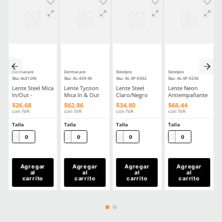
★
★
★
★
★
★
★
★
★
★
(
5
)
(
20
)
Dermacare
Dermacare
Sku
:
FE-4816-3
Sku
:
51-625
Faja Lumbar Elástica con Triple
Guantes anticorte Derm
Ajuste Unisex
625 polietileno (AD) niv
$
130
.
88
$
85
.
19
con IVA
con IVA
Talla
Talla
CH
M
5
6