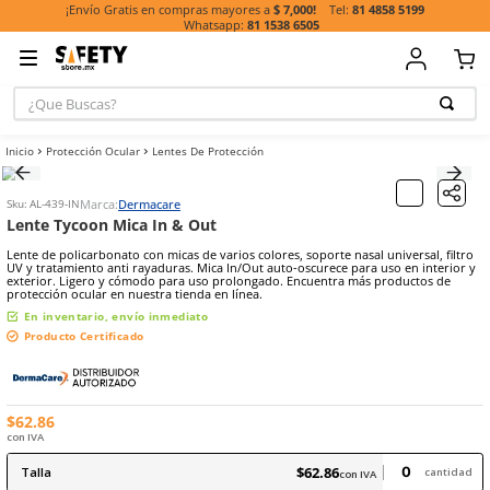
81 485
¡Envío Gratis en compras mayores a
$ 7,000!
81 1538 6505
¿Que Buscas?
TÉRMINOS MÁ
Protección Ocular
Lentes De Protección
BUSCADOS
1
.
casco
Marca:
Dermacare
Sku
:
AL-439-IN
2
.
guante
Lente Tycoon Mica In & Out
3
.
botas
Lente de policarbonato con micas de varios colores, soporte nasal un
UV y tratamiento anti rayaduras. Mica In/Out auto-oscurece para us
4
.
chalecos
exterior. Ligero y cómodo para uso prolongado. Encuentra más pr
protección ocular en nuestra tienda en línea.
5
.
lentes
En inventario, envío inmediato
Producto Certificado
6
.
overol
7
.
guantes