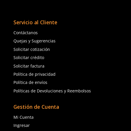
TAMBIÉN VISTOS
15% OFF
3M
MCR Safety
Sku
:
MM-SF402AF
Sku
:
MCR-BK112AF