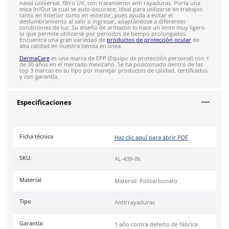
Solicitar cotización
4.9
79
reseñas
SOBRE EL PRODUCTO
Descripción
Lente de policarbonato, disponible en varios colores de mica
nasal universal, filtro UV, con tratamiento anti rayaduras. Po
mica In/Out la cual se auto-oscurece, ideal para utilizarse en 
tanto en interior como en exterior, pues ayuda a evitar el
deslumbramiento al salir o ingresar, adaptándose a diferente
condiciones de luz. Su diseño de armazón lo hace un lente mu
lo que permite utilizarse por periodos de tiempo prolongado
Encuentra una gran variedad de
productos de protección ocu
alta calidad en nuestra tienda en linea.
DermaCare
es una marca de EPP (Equipo de protección perso
de 30 años en el mercado mexicano. Se ha posicionado dentr
top 3 marcas en su tipo por manejar productos de calidad, cer
y con garantía.