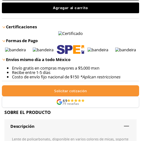
9
.
arnes
$
62
.
86
10
.
cascos
con IVA
$
62
.
86
Talla
con IVA
Agregar al carrito
Certificaciones
Formas de Pago
Envíos mismo día a todo México
Envío gratis en compras mayores a $5,000 mxn
Recibe entre 1-5 días
Costo de envío fijo nacional de $150
*Aplican restricci