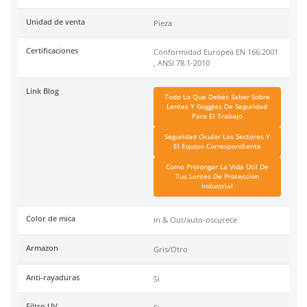
Especificaciones
Ficha técnica
Haz clic aquí para abrir P
SKU:
AL-439-IN
Material
Material: Policarbonato
Tipo
Antirrayaduras
Garantía
1 año contra defecto de f
Unidad de venta
Pieza
Certificaciones
Conformidad Europea EN