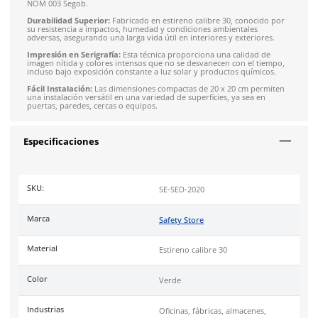
Descripción
Garantiza la seguridad y facilita la evacuación durante emerg
nuestro letrero
Salida de Emergencia Doble
en color verde. 
letrero dual está diseñado para proporcionar una señalizació
visible de las salidas de emergencia, indicando las direcciones
salidas más cercanas, esencial para la seguridad de todos los
ocupantes.
Alta Visibilidad:
En color azul llamativo y contraste blanco, g
que el mensaje de evacuación no pase desapercibido y cumpl
NOM 003 Segob.
Durabilidad Superior:
Fabricado en estireno calibre 30, cono
su resistencia a impactos, humedad y condiciones ambientale
adversas, asegurando una larga vida útil en interiores y exter
Impresión en Serigrafía:
Esta técnica proporciona una calid
imagen nítida y colores intensos que no se desvanecen con el
incluso bajo exposición constante a luz solar y productos quí
Fácil Instalación:
Las dimensiones compactas de 20 x 20 cm 
una instalación versátil en una variedad de superficies, ya sea
puertas, paredes, cercas o equipos.