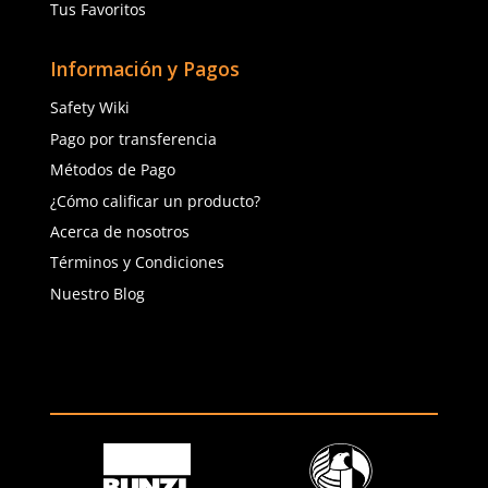
(81) 4858 5199
contacto@safetystore.mx
Río San Lorenzo 503 Col. Del
Valle, SPGG, NL.
Servicio al Cliente
Contáctanos
Quejas y Sugerencias
Solicitar cotización
Solicitar crédito