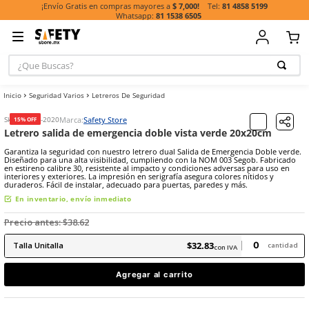
81 485
¡Envío Gratis en compras mayores a
$ 7,000!
81 1538 6505
¿Que Buscas?
TÉRMINOS MÁ
Seguridad Varios
Letreros De Seguridad
BUSCADOS
1
.
casco
Marca:
Safety Store
15% OFF
Sku
:
SE-SED-2020
Letrero salida de emergencia doble vista verde 20
2
.
botas
Garantiza la seguridad con nuestro letrero dual Salida de Emergenc
3
.
chalecos
Diseñado para una alta visibilidad, cumpliendo con la NOM 003 Seg
en estireno calibre 30, resistente al impacto y condiciones adversas
interiores y exteriores. La impresión en serigrafía asegura colores n
4
.
guante
duraderos. Fácil de instalar, adecuado para puertas, paredes y más
5
.
guantes
En inventario, envío inmediato
6
.
overol
Precio antes:
$
38
.
62
7
.
lentes
$
32
.
83
Talla
Unitalla
con IVA