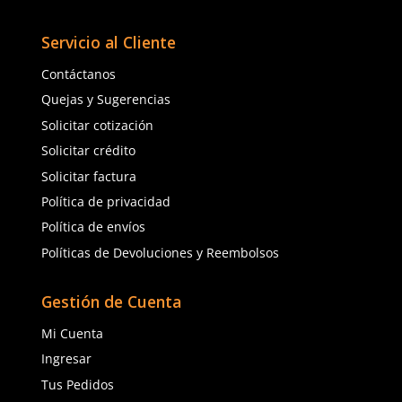
zapato de seguridad azul 25x35
y negro 25x35cm
$
71
.
91
$
76
.
82
con IVA
con IVA
Talla
Talla
Unitalla
Unitalla
Agregar al carrito
Agregar al ca
(81) 1538 6505