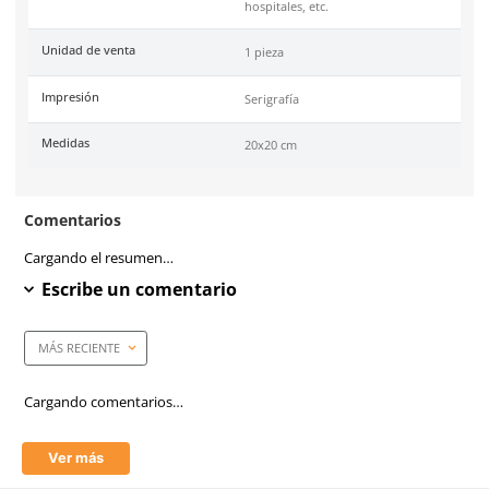
Especificaciones
SKU:
SE-SED-2020
Marca
Safety Store
Material
Estireno calibre 30
Color
Verde
Industrias
Oficinas, fábricas, almace
hospitales, etc.
Unidad de venta
1 pieza
Impresión