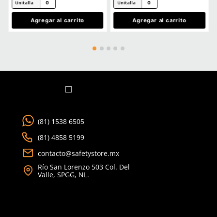
★
★
★
★
★
Tu nombre
TAMBIÉN VISTOS
Dirección de email
Escribe un comentario
Enviar comentario
Safety Store
Safety Store
Sku
:
SE-UZA-2535
Sku
:
SE-SIS-2535
Letrero de uso obligatorio de
Letrero de seguridad s