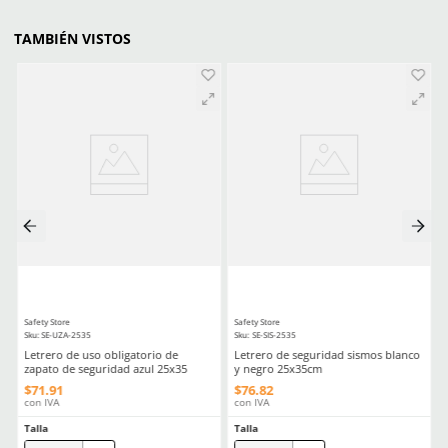
Serigrafía
Medidas
20x20 cm
Comentarios
Cargando el resumen…
Escribe un comentario
MÁS RECIENTE
Agregar comentario
Título
Cargando comentarios…
Ver más
Califica el producto de 1 a 5 estrellas