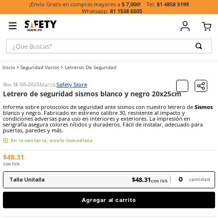
81 485
¡Envío Gratis en compras mayores a
$ 7,000!
81 1538 6505
¿Que Buscas?
TÉRMINOS MÁ
Seguridad Varios
Letreros De Seguridad
BUSCADOS
1
.
casco
Marca:
Safety Store
Sku
:
SE-SIS-2025
Letrero de seguridad sismos blanco y negro 20x25
2
.
botas
Informa sobre protocolos de seguridad ante sismos con nuestro le
3
.
chalecos
blanco y negro. Fabricado en estireno calibre 30, resistente al impa
condiciones adversas para uso en interiores y exteriores. La impre
serigrafía asegura colores nítidos y duraderos. Fácil de instalar, a
4
.
guante
puertas, paredes y más.
5
.
lentes
En inventario, envío inmediato
6
.
guantes
$
48
.
31
con IVA
7
.
overol