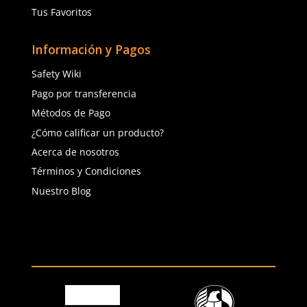
(81) 4858 5199
contacto@safetystore.mx
Río San Lorenzo 503 Col. Del
Valle, SPGG, NL.
Servicio al Cliente
Contáctanos
Quejas y Sugerencias
Solicitar cotización
Solicitar crédito