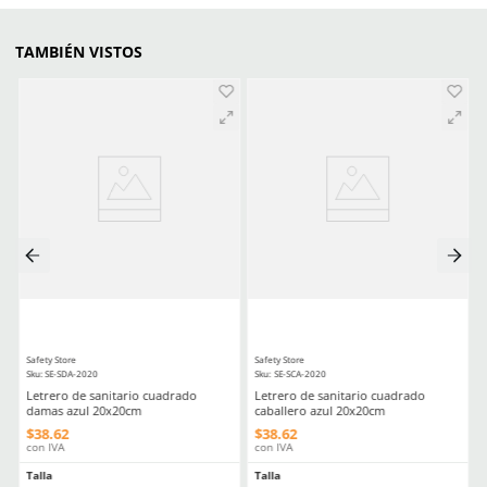
Impresión
Serigrafía
Medidas
20cm de ancho x 25cm de 
Comentarios
Cargando el resumen…
Por favor, inicia sesión para escribir un comentario.
MÁS RECIENTE
Cargando comentarios…
Ver más