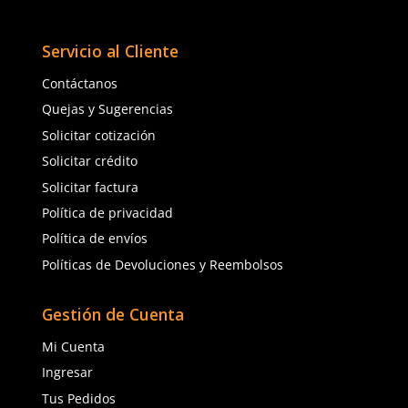
Letrero de sanitario cuadrado
Letrero de sanitario c
damas azul 20x20cm
caballero azul 20x20cm
$
38
.
62
$
38
.
62
con IVA
con IVA
Talla
Talla
Unitalla
Unitalla
Agregar al carrito
Agregar al ca
(81) 1538 6505