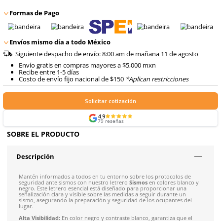
8
.
arnes
$
48
.
31
Talla
Unitalla
con IVA
10
.
cascos
Agregar al carrito
Formas de Pago
Envíos mismo día a todo México
Siguiente despacho de envío: 8:00 am de mañana 11 de
Envío gratis en compras mayores a $5,000 mxn
Recibe entre 1-5 días
Costo de envío fijo nacional de $150
*Aplican restricci
Solicitar cotización
4.9
79
reseñas