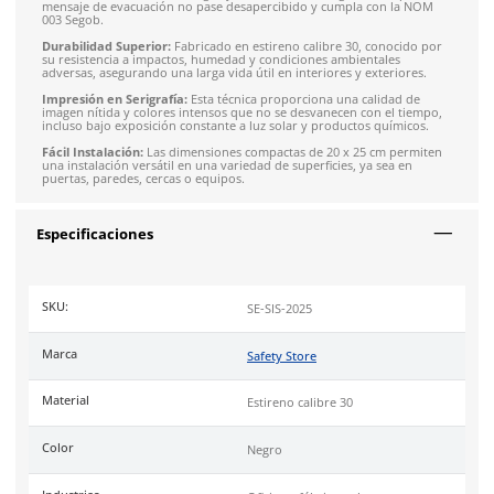
SOBRE EL PRODUCTO
Descripción
Mantén informados a todos en tu entorno sobre los protoco
seguridad ante sismos con nuestro letrero
Sismos
en colores
negro. Este letrero esencial está diseñado para proporcionar
señalización clara y visible sobre las medidas a seguir durant
sismo, asegurando la preparación y seguridad de los ocupant
lugar.
Alta Visibilidad:
En color negro y contraste blanco, garantiza 
mensaje de evacuación no pase desapercibido y cumpla con
003 Segob.
Durabilidad Superior:
Fabricado en estireno calibre 30, cono
su resistencia a impactos, humedad y condiciones ambientale
adversas, asegurando una larga vida útil en interiores y exter
Impresión en Serigrafía:
Esta técnica proporciona una calid
imagen nítida y colores intensos que no se desvanecen con el
incluso bajo exposición constante a luz solar y productos quí
Fácil Instalación:
Las dimensiones compactas de 20 x 25 cm 
una instalación versátil en una variedad de superficies, ya sea
puertas, paredes, cercas o equipos.