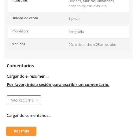
Especificaciones
SKU:
SE-SIS-2025
Marca
Safety Store
Material
Estireno calibre 30
Color
Negro
Industrias
Oficinas, fábricas, almace
hospitales, escuelas, etc.
Unidad de venta
1 pieza