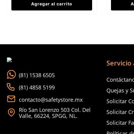
Agregar al carrito
A
Servicio 
(81) 1538 6505
Contáctan
(81) 4858 5199
Quejas y S
contacto@safetystore.mx
Solicitar C
Río San Lorenzo 503 Col. Del
Solicitar C
Valle, 66224, SPGG, NL.
Solicitar F
Políticas d