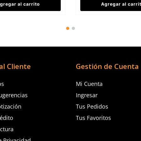
gregar al carrito
Agregar al carri
al Cliente
Gestión de Cuenta
os
Mi Cuenta
ugerencias
Ingresar
otización
Tus Pedidos
rédito
Tus Favoritos
actura
e Privacidad