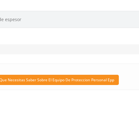
de espesor
Que Necesitas Saber Sobre El Equipo De Proteccion Personal Epp