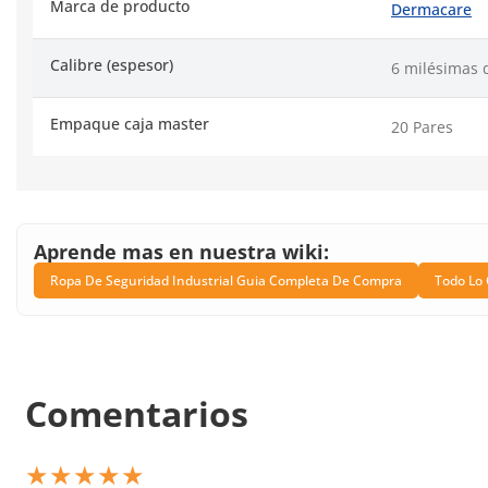
Marca de producto
Dermacare
Calibre (espesor)
6 milésimas 
Empaque caja master
20 Pares
Aprende mas en nuestra wiki:
Ropa De Seguridad Industrial Guia Completa De Compra
Todo Lo 
Comentarios
★
★
★
★
★