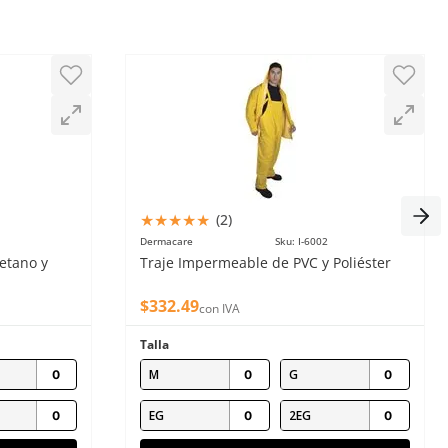
★
★
★
★
★
(
2
)
Dermacare
Sku
:
I-6002
etano y
Traje Impermeable de PVC y Poliéster
$
332
.
49
con IVA
Talla
M
G
EG
2EG