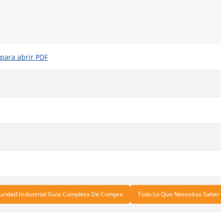
 para abrir PDF
uridad Industrial Guia Completa De Compra
Todo Lo Que Necesitas Saber 