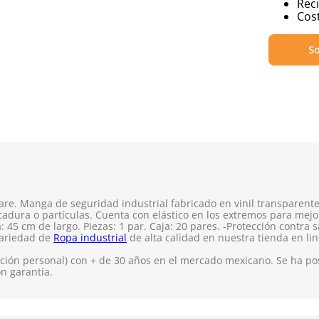
Reci
Cost
So
re. Manga de seguridad industrial fabricado en vinil transparent
icadura o partículas. Cuenta con elástico en los extremos para mej
45 cm de largo. Piezas: 1 par. Caja: 20 pares. -Protección contra 
variedad de
Ropa industrial
de alta calidad en nuestra tienda en lin
ión personal) con + de 30 años en el mercado mexicano. Se ha pos
on garantía.