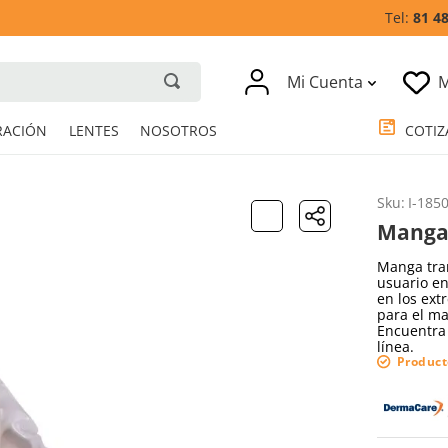
81 4
Mi Cuenta
M
RESPIRACIÓN
LENTES
NOSOTROS
Sku
:
I-185
Manga 
Manga tran
usuario en
en los ext
para el ma
Encuentra 
línea.
Product