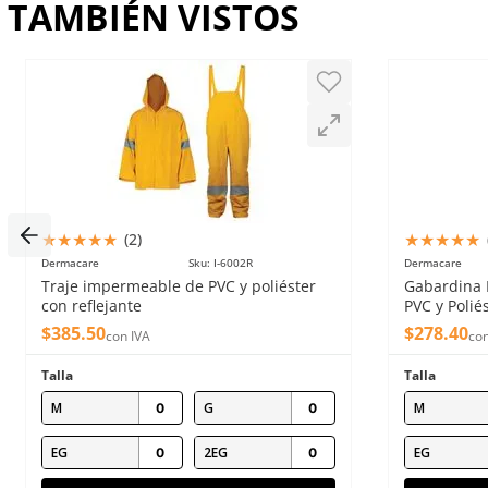
TAMBIÉN VISTOS
Escribe un comentario
Enviar comentario
★
★
★
★
★
★
★
★
★
★
(
2
)
Dermacare
Sku
:
I-6002R
Dermacare
Traje impermeable de PVC y poliéster
Gabardina 
con reflejante
PVC y Polié
$
385
.
50
$
278
.
40
con IVA
con
Talla
Talla
M
G
M
EG
2EG
EG