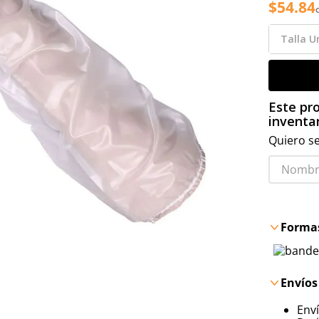
$
54
.
84
Talla
Un
Este pro
inventar
Quiero se
Formas
Envíos
Env