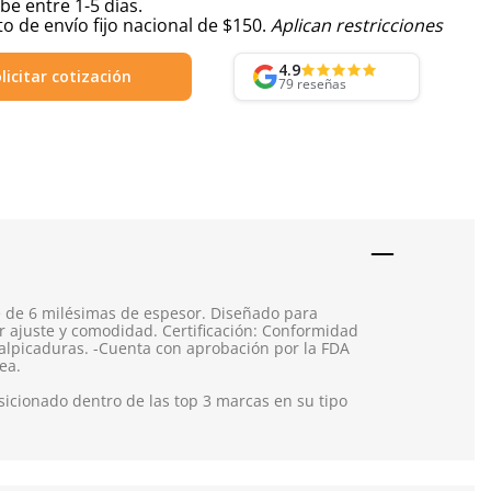
be entre 1-5 días.
o de envío fijo nacional de $150.
Aplican restricciones
4.9
licitar cotización
79
reseñas
e de 6 milésimas de espesor. Diseñado para
or ajuste y comodidad. Certificación: Conformidad
salpicaduras. -Cuenta con aprobación por la FDA
ea.
icionado dentro de las top 3 marcas en su tipo