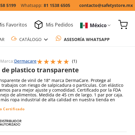
858 5199
81 1538 6505
contacto@safetystore.mx
is Favoritos
Mis Pedidos
México
COTIZAR
CATÁLOGO
ASESORÍA WH
★
★
★
★
★
Escribe un comentario
0
Marca:
Dermacare
(
1
)
de plastico transparente
sparente de vinil de 18" marca DermaCare. Protege al
 trabajos con riesgo de salpicadura o partículas. Con elástico
remos para mejor ajuste y comodidad. Certificado por la FDA
nejo de alimentos. Medida de 45 cm de largo. 1 par por caja.
más ropa industrial de alta calidad en nuestra tienda en
o Certificado