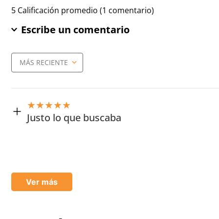
5 Calificación promedio
(1 comentario)
Escribe un comentario
MÁS RECIENTE
Agregar comentario
Título
★
★
★
★
★
Justo lo que buscaba
Califica el producto de 1 a 5 estrellas
Enviado
6 meses atrás
por
Arturo
★
★
★
★
★
Me urge encontrar proveedores así de rápidos. Buena at
Tu nombre
Ver más
Dirección de email