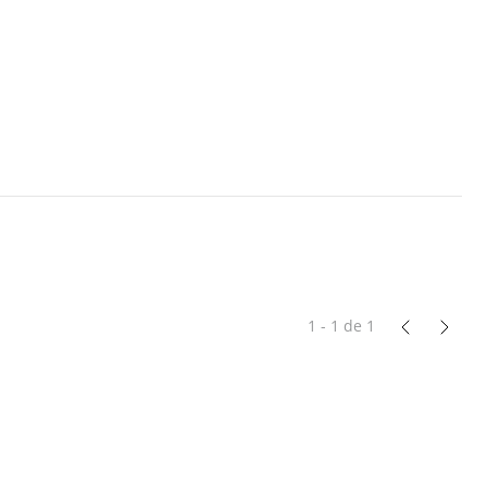
1 - 1
de
1
es. Sin duda les vuelvo a comprar.