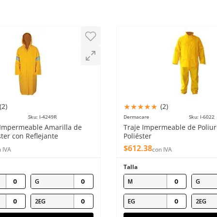
★
★
★
★
★
(
2
)
(
2
)
Sku
:
I-4249R
Dermacare
Sku
:
I-6022
Impermeable Amarilla de
Traje Impermeable de Poliur
ster con Reflejante
Poliéster
$
612
.
38
 IVA
con IVA
Talla
G
M
G
2EG
EG
2EG