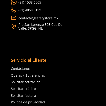
TAMBIÉN VISTOS
15% OFF
3M
MSA
Sku
:
MM-X4P5E
Sku
:
MSA-10190358