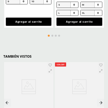
Califica el producto de 1 a 5 estrellas
★
★
★
★
★
Ver más
Tu nombre
CLIENTES TAMBIÉN COMPRARON
Dirección de email
Producto Destacado
Producto Destacado
Escribe un comentario
★
★
★
★
★
(
6
)
Enviar comentario
Dermacare
Sku
:
51-610