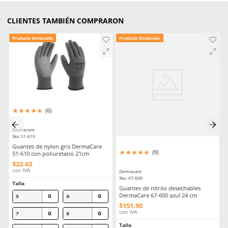
Aprende mas en nuestra wiki:
Proteccion Auditiva Orejeras O Tapones
Comentarios
☆
☆
☆
☆
☆
0 Calificación promedio
(0 comentarios)
Escribe un comentario
MÁS RECIENTE
Agregar comentario
Título
No hay comentarios.