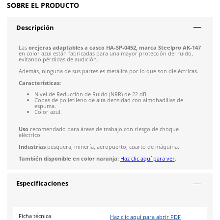
Envíos mismo día a todo México
Siguiente despacho de envío: Hoy 3:00 pm del 8 de ago
Envío gratis en compras mayores a $5,000 mxn
Recibe entre 1-5 días
Costo de envío fijo nacional de $150
*Aplican restricci
Solicitar cotización
4.9
79
reseñas
SOBRE EL PRODUCTO
Descripción
Las
orejeras adaptables a casco HA-SP-0452, marca Steelp
en color azul están fabricadas para una mayor protección del
evitando pérdidas de audición.
Además, ninguna de sus partes es metálica por lo que son diel
Características: