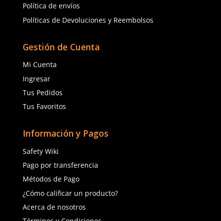
Orejeras 3M Peltor X4P5E aisladas
Orejeras MSA 10190358
eléctricamente NRR 25 dB
Gard NRR 31dB
$
1124
.
75
$
1207
.
91
$
1026
.
72
con IVA
con IVA
Talla
Talla
Unitalla
Unitalla
Agregar al carrito
Agregar al ca