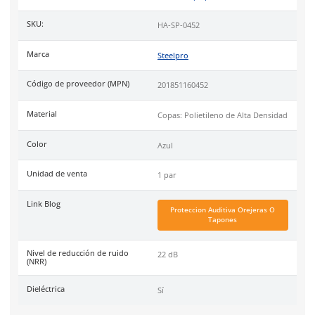
Nivel de Reducción de Ruido (NRR) de 22 dB.
Copas de polietileno de alta densidad con almohadillas
espuma.
Color azul.
Uso
recomendado para áreas de trabajo con riesgo de choqu
eléctrico.
Industrias
pesquera, minería, aeropuerto, cuarto de máquin
También disponible en color naranja:
Haz clic aquí para ver
Especificaciones
Ficha técnica
Haz clic aquí para abrir P
SKU:
HA-SP-0452
Marca
Steelpro