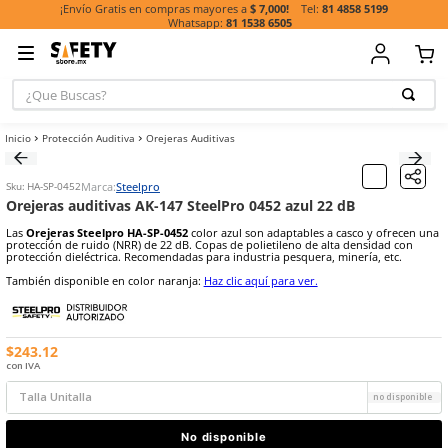
81 485
¡Envío Gratis en compras mayores a
$ 7,000!
81 1538 6505
¿Que Buscas?
TÉRMINOS MÁ
Protección Auditiva
Orejeras Auditivas
BUSCADOS
1
.
casco
Marca:
Steelpro
Sku
:
HA-SP-0452
2
.
botas
Orejeras auditivas AK-147 SteelPro 0452 azul 22 dB
3
.
chalecos
Las
Orejeras Steelpro HA-SP-0452
color azul son adaptables a cas
protección de ruido (NRR) de 22 dB. Copas de polietileno de alta d
4
.
guante
protección dieléctrica. Recomendadas para industria pesquera, mine
También disponible en color naranja:
Haz clic aquí para ver.
5
.
lentes
6
.
guantes
7
.
overol
$
243
.
12