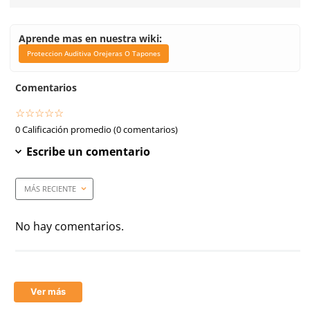
Código de proveedor (MPN)
201851160452
Material
Copas: Polietileno de Alt
Color
Azul
Unidad de venta
1 par
Link Blog
Proteccion Auditiva Ore
Tapones
Nivel de reducción de ruido
22 dB
(NRR)
Dieléctrica
Sí