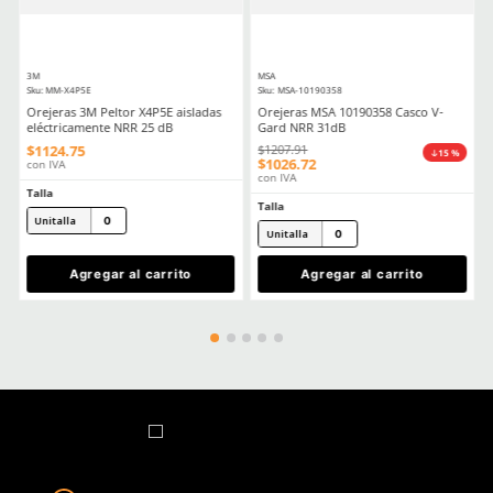
0
Guantes de nylon gris DermaCare
★
★
★
★
★
(
9
)
51-610 con poliuretano 21cm
$
22
.
63
con IVA
Dermacare
Sku
:
67-600
Talla
Guantes de nitrilo dese
DermaCare 67-600 azul
5
6
$
151
.
90
con IVA
7
8
Talla
9
10
S
M
L
XL
Agregar al carrito
Agregar al ca