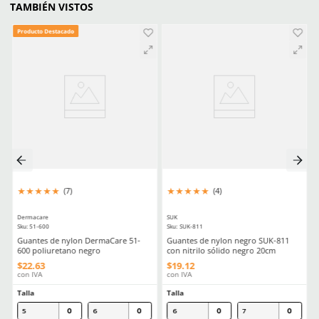
Resistencia a la punción
EN388: 1
Estéril
No
Material en palma
Nylon
(Recubrimiento)
Comentarios
☆
☆
☆
☆
☆
0 Calificación promedio
(0 comentarios)
Por favor, inicia sesión para escribir un comentario.
MÁS RECIENTE