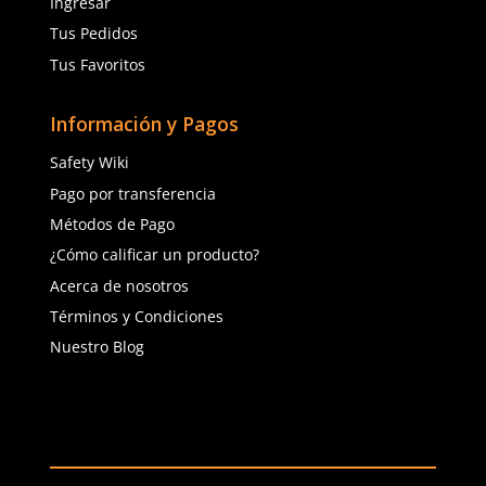
Agregar al carrito
Agregar al ca
(81) 1538 6505
(81) 4858 5199
contacto@safetystore.mx
Río San Lorenzo 503 Col. Del
Valle, SPGG, NL.