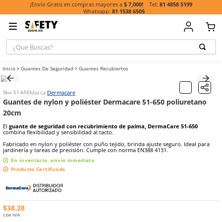
81 485
¡Envío Gratis en compras mayores a
$ 7,000!
81 1538 6505
¿Que Buscas?
TÉRMINOS MÁ
Guantes De Seguridad
Guantes Recubiertos
BUSCADOS
1
.
casco
Marca:
Dermacare
Sku
:
51-650
2
.
guante
Guantes de nylon y poliéster Dermacare 51-650 po
20cm
3
.
botas
El
guante de seguridad con recubrimiento de palma, DermaCare
4
.
chalecos
combina flexibilidad y sensibilidad al tacto.
5
.
lentes
Fabricado en nylon y poliéster con puño tejido, brinda ajuste segur
jardinería y tareas de precisión. Cumple con norma EN388 4131.
6
.
overol
En inventario, envío inmediato
7
.
guantes
Producto Certificado