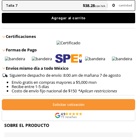
9
.
arnes
10
.
cascos
$
38
.
28
con IVA
$
38
.
28
Talla
7
con IVA
Agregar al carrito
Certificaciones
Formas de Pago
Envíos mismo día a todo México
Siguiente despacho de envío: 8:00 am de mañana 7 de 