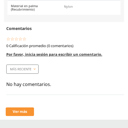
Caja máster
144 pares
Certificaciones
Conformidad Europea (CE
EN388:2003 (4131).
Costura
Nylon y Poliuretano
Material en puño
Tejido de punto
Material en palma
Nylon y Poliuretano
Resistencia a la abrasión
EN388: 4
Resistencia al corte (Coup Test)
EN388: 1
Resistencia al desgarro
EN388: 3