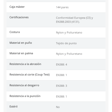
Ficha técnica
Haz clic aquí para abrir P
SKU:
51-650
Marca
Dermacare
Material
Nylon
Color
Multicolor
Industrias
Jardinería, Usos múltiples
Tallas
7
Unidad de venta
1 par