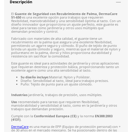
Envío gratis en compras mayores a $5,000 mxn
Recibe entre 1-5 días
Costo de envío fijo nacional de $150
*Aplican restricci
Solicitar cotización
4.9
79
reseñas
SOBRE EL PRODUCTO
Descripción
El
Guante de Seguridad con Recubrimiento de Palma, De
51-650
es una excelente opción para trabajos que requieren
flexibilidad, maniobrabilidad y una sensibilidad óptima al tac
diseño innovador que proporciona un ajuste perfecto, este g
ideal para tareas como jardinería y otros usos múltiples que
demandan precisión y control.
Fabricado con materiales de alta calidad, el guante tiene un
recubrimiento en la palma que asegura una excelente flexibil
permitiendo un agarre seguro y cómodo. El puño de tejido d
brinda un ajuste cómodo y seguro, mientras que el material 
poliuretano en la palma, dorso y hilos proporciona durabilid