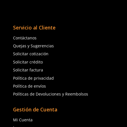
★
★
★
★
★
★
★
★
★
★
(
7
)
(
4
)
Dermacare
SUK
Sku
:
51-600
Sku
:
SUK-811
Guantes de nylon DermaCare 51-
Guantes de nylon negr
600 poliuretano negro
con nitrilo sólido negr
$
22
.
63
$
19
.
12
con IVA
con IVA
Talla
Talla
5
6
6
7
7
8
8
9
9
10
10