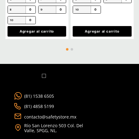
Talla
Talla
M
G
Unitalla
EG
2EG
3EG
Agregar al carrito
Agregar al ca
TAMBIÉN VISTOS
Producto Destacado