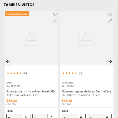
CLIENTES TAMBIÉN COMPRARON
Producto Destacado
Producto Destacado
★
★
★
★
★
★
★
★
★
★
(
6
)
(
5
)
Dermacare
Dermacare
Sku
:
LK-MT428
Sku
:
RD-CP08
Overol desechable DermaCare tipo
Cofia desechable plisa
Tyvek con capucha y elástico
RD-CP08 blanca 100 pza
$
78
.
88
$
72
.
64
con IVA
con IVA