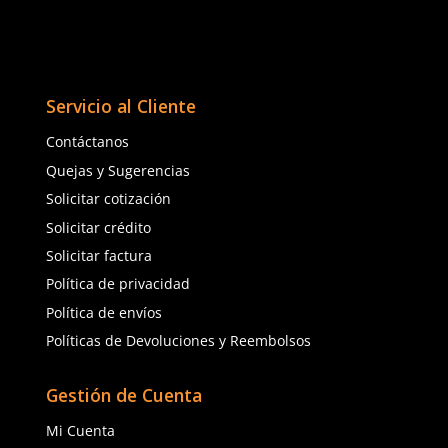
e
★
★
★
★
★
★
★
★
★
★
(
6
)
(
3
)
Ansell
Dermacare
Sku
:
AE-37175
Sku
:
56-300
Guantes de nitrilo solvex Ansell AE-
Guantes negros de lát
37175 sin costuras 33cm
56-300 contra ácidos 3
$
44
.
20
$
81
.
20
con IVA
con IVA
Talla
Talla
6
7
8
9