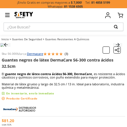
81 485
¡Envío Gratis en compras mayores a
$ 7,000!
81 1538 6505
¿Que Buscas?
TÉRMINOS MÁ
Guantes De Seguridad
Guantes Resistentes A Químicos
BUSCADOS
1
.
casco
★
★
★
★
★
Marca:
Dermacare
(
3
)
Sku
:
56-300
2
.
botas
Guantes negros de látex DermaCare 56-300 contra 
3
.
chalecos
32.5cm
4
.
guante
El
guante negro de látex contra ácidos 56-300, DermaCare
, es r
cáusticos y químicos corrosivos, con puño extendido para mayor p
5
.
lentes
Material de látex grueso y largo de 32.5 cm / 13 in. Ideal para labora
química y metalmecánica.
6
.
guantes
En inventario, envío inmediato
7
.
overol
Producto Certificado