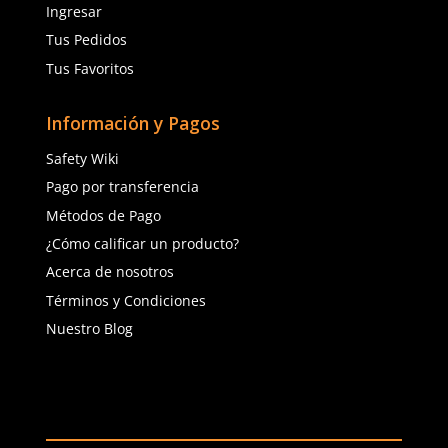
8
9
10
10
Agregar al carrito
Agregar al ca
(81) 1538 6505
(81) 4858 5199