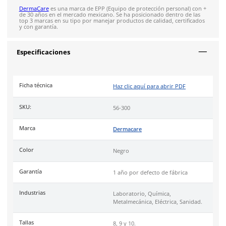
químicos corrosivos, brindando seguridad y resistencia en e
industriales. Su diseño garantiza protección en condiciones 
implican contacto con sustancias peligrosas.
Su diseño incluye:
Material: Látex grueso resistente a ácidos y químicos co
Largo: 32.5 cm / 13 in, para mayor cobertura y protecci
Diseño: Puño extendido para un ajuste seguro y prote
adicional.
Puño: Extendido para mayor seguridad al usarse en co
extremas.
Resistencia: Alta resistencia a ácidos cáusticos y químic
corrosivos.
Industrias
laboratorio, industria química, metalmecánica y elé
Uso
recomendado para tareas que impliquen manipulación d
elementos corrosivos.
Cumple con la certificación de
Conformidad Europea (CE)
.
DermaCare
es una marca de EPP (Equipo de protección perso
de 30 años en el mercado mexicano. Se ha posicionado dentr
top 3 marcas en su tipo por manejar productos de calidad, cer
y con garantía.