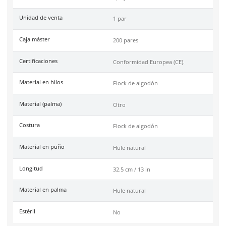
Especificaciones
Ficha técnica
Haz clic aquí para abrir P
SKU:
56-300
Marca
Dermacare
Color
Negro
Garantía
1 año por defecto de fábr
Industrias
Laboratorio, Química,
Metalmecánica, Eléctrica,
Tallas
8, 9 y 10.