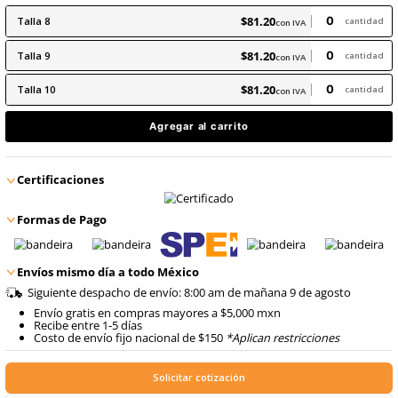
8
.
arnes
10
.
cascos
$
81
.
20
con IVA
$
81
.
20
Talla
8
con IVA
$
81
.
20
Talla
9
con IVA
$
81
.
20
Talla
10
con IVA
Agregar al carrito
Certificaciones
Formas de Pago