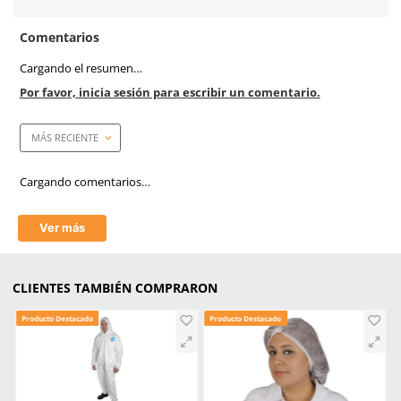
Unidad de venta
1 par
Caja máster
200 pares
Certificaciones
Conformidad Europea (CE
Material en hilos
Flock de algodón
Material (palma)
Otro
Costura
Flock de algodón
Material en puño
Hule natural
Longitud
32.5 cm / 13 in