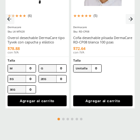
Material en palma
Hule natural
Estéril
No
Comentarios
Cargando el resumen…
Por favor, inicia sesión para escribir un comentario.
MÁS RECIENTE
Cargando comentarios…
Ver más