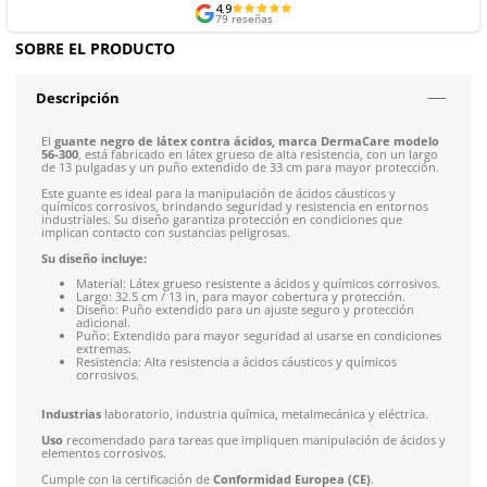
Envíos mismo día a todo México
Siguiente despacho de envío: 8:00 am de mañana 9 de 
Envío gratis en compras mayores a $5,000 mxn
Recibe entre 1-5 días
Costo de envío fijo nacional de $150
*Aplican restricci
Solicitar cotización
4.9
79
reseñas
SOBRE EL PRODUCTO
Descripción
El
guante negro de látex contra ácidos, marca DermaCar
56-300
, está fabricado en látex grueso de alta resistencia, con
de 13 pulgadas y un puño extendido de 33 cm para mayor pr
Este guante es ideal para la manipulación de ácidos cáusticos