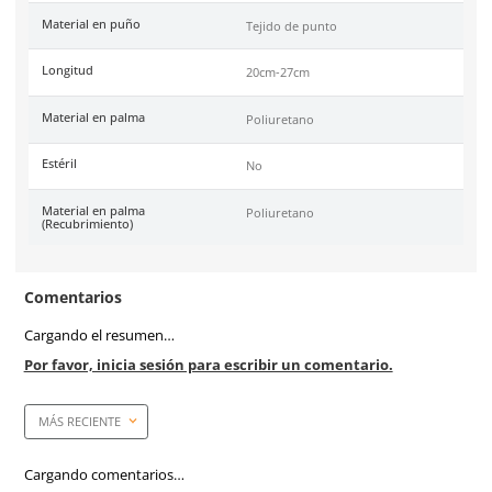
trabajos de precisión. Se recomienda su uso en procesos de
almacenaje, construcción e industria mecánica. Su palma de 
proporciona mayor agarre en seco o en superficies húmedas
presencia de aceites. Unidad de venta: 1 par. Se encuentra en t
7, 8, 9 y 10.
Especificaciones
Ficha técnica
Haz clic aquí para abrir P
SKU:
SUK-610
Marca
SUK
Tallas
6-10
Unidad de venta
1 par