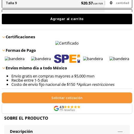
$
20
.
57
con IVA
$
20
.
57
Talla
6
con IVA
$
20
.
57
Talla
7
con IVA
$
20
.
57
Talla
8
con IVA
$
20
.
57
Talla
9
con IVA
$
20
.
57
Talla
10
con IVA
Agregar al carrito
Certificaciones
Formas de Pago