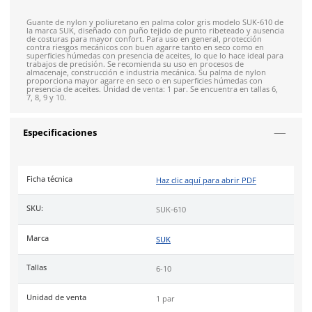
Envíos mismo día a todo México
Envío gratis en compras mayores a $5,000 mxn
Recibe entre 1-5 días
Costo de envío fijo nacional de $150
*Aplican restricci
Solicitar cotización
4.9
79
reseñas
SOBRE EL PRODUCTO
Descripción
Guante de nylon y poliuretano en palma color gris modelo S
la marca SUK, diseñado con puño tejido de punto ribeteado 
de costuras para mayor confort. Para uso en general, protec
contra riesgos mecánicos con buen agarre tanto en seco com
superficies húmedas con presencia de aceites, lo que lo hace 