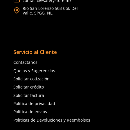
SUK
SUK
Sku
:
SUK-600
Sku
:
SUK-610
Guantes recubiertos de poliuretano
Guante Nylon Gris con
SUK-600 negro
Poliuretano SUK
$
20
.
57
$
20
.
57
con IVA
con IVA
Talla
Talla
6
7
6
7
8
9
8
9
10
10
Agregar al carrito
Agregar al ca