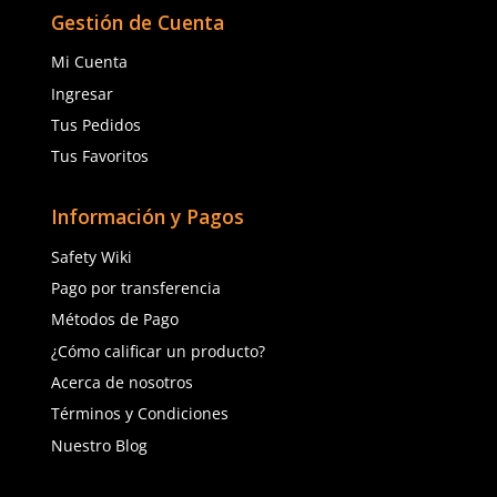
(81) 1538 6505
(81) 4858 5199
contacto@safetystore.mx
Río San Lorenzo 503 Col. Del
Valle, SPGG, NL.