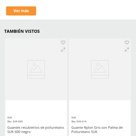
Material en puño
Tejido de punto
Longitud
20cm-27cm
Material en palma
Poliuretano
Estéril
No
Material en palma
Poliuretano
(Recubrimiento)
Comentarios
Cargando el resumen…
Por favor, inicia sesión para escribir un comentario.