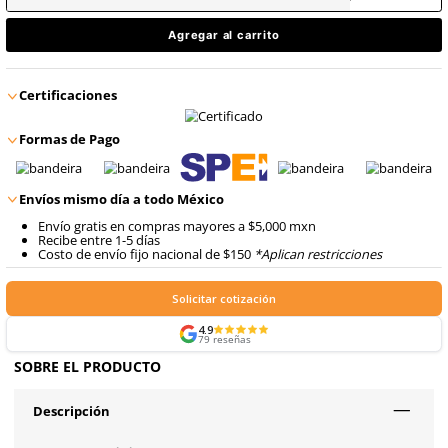
9
.
arnes
$
44
.
08
10
.
cascos
con IVA
$
44
.
08
Talla
Unitalla
con IVA
Agregar al carrito
Certificaciones
Formas de Pago
Envíos mismo día a todo México
Envío gratis en compras mayores a $5,000 mxn
Recibe entre 1-5 días
Costo de envío fijo nacional de $150
*Aplican restricci