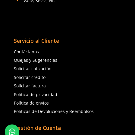
Enviar comentario
★
★
★
★
★
★
★
★
★
★
(
1
)
(
7
)
Dermacare
Dermacare
Sku
:
51-801
Sku
:
67-805
Guantes de nylon DermaCare 51-
Guantes de algodón De
801 con nitrilo sólido gris 20cm
805 con nitrilo azul 25c
$
24
.
31
$
55
.
27
con IVA
con IVA
Talla
Talla
6
7
8
9
8
9
10