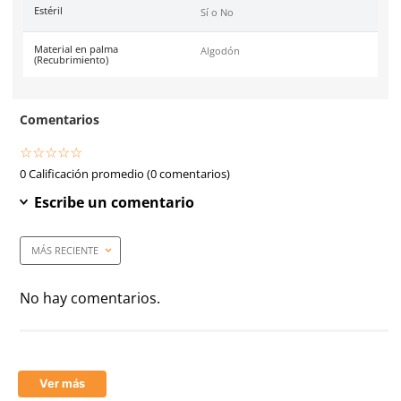
Certificaciones
Conformidad Europea (CE
388:2003 (4111).
Costura
Algodón
Material en puño
Algodón y Nitrilo
Longitud
25. cm
Material en palma
Algodón y Nitrilo
Resistencia a la abrasión
4
Resistencia al corte (Coup Test)
1
Resistencia al desgarro
1