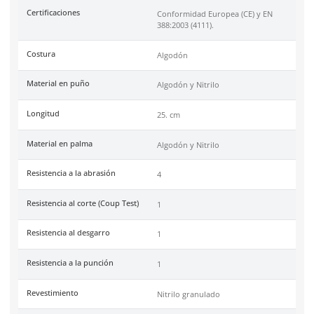
SKU:
67-995
Marca
Dermacare
Material
Algodón
Color
Negro
Industrias
Minería, Construcción,
Maquinados.
Tallas
10
Unidad de venta
1 par
Caja máster
120 pares