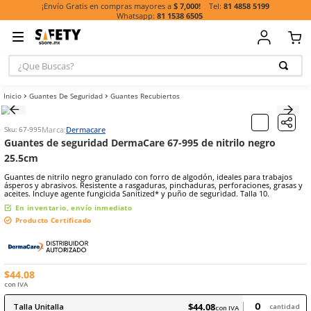
81 485
¡Envío Gratis en compras mayores a
$ 7,000!
81 1538 6505
¿Que Buscas?
TÉRMINOS MÁ
Guantes De Seguridad
Guantes Recubiertos
BUSCADOS
1
.
casco
Marca:
Dermacare
Sku
:
67-995
2
.
guante
Guantes de seguridad DermaCare 67-995 de nitrilo
25.5cm
3
.
botas
Guantes de nitrilo negro granulado con forro de algodón, ideales p
4
.
chalecos
ásperos y abrasivos. Resistente a rasgaduras, pinchaduras, perforac
aceites. Incluye agente fungicida Sanitized* y puño de seguridad. Tal
5
.
lentes
En inventario, envío inmediato
6
.
overol
Producto Certificado
7
.
guantes