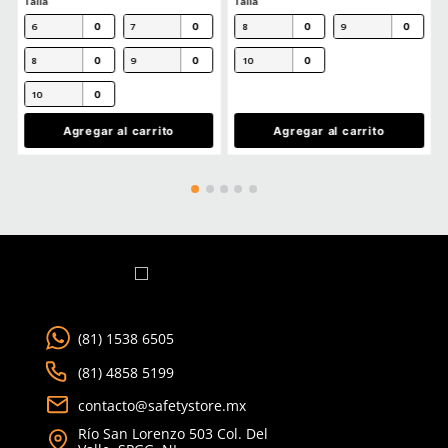
MÁS RECIENTE
Agregar comentario
Título
No hay comentarios.
Califica el producto de 1 a 5 estrellas
★
★
★
★
★
Ver más
Tu nombre
TAMBIÉN VISTOS
Dirección de email
Producto Destacado
Escribe un comentario