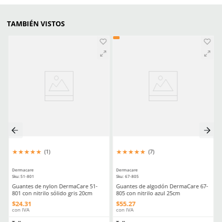
Resistencia a la punción
1
Revestimiento
Nitrilo granulado
Estéril
Sí o No
Material en palma
Algodón
(Recubrimiento)
Comentarios
☆
☆
☆
☆
☆
0 Calificación promedio
(0 comentarios)
Escribe un comentario