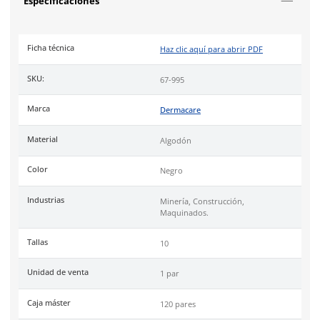
cómodo.
Puño: Seguridad, diseñado para retirarse fácilmente.
Resistencia: Excelente resistencia a rasgaduras, pinchad
perforaciones, grasas y aceites.
Industrias
minería, construcción, maquinados, manejo de ma
abrasivos.
Uso
recomendado para tareas que impliquen riesgos mecánic
exposición a materiales abrasivos.
Cumple con certificación de la norma
Conformidad Europea 
388:2003 (4111)
.
DermaCare
es una marca de EPP (Equipo de protección perso
de 30 años en el mercado mexicano. Se ha posicionado dentr
top 3 marcas en su tipo por manejar productos de calidad, cer
y con garantía.
Especificaciones
Ficha técnica
Haz clic aquí para abrir P