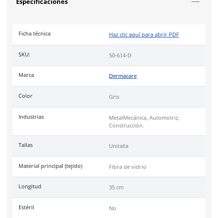
Fabricada en polietileno de alta densidad (PEAD).
Largo de 35 cm para protección completa del antebrazo
Ribete reforzado en pulgar y extremos para mayor suje
Resiste cortes por materiales filosos.
Industrias
como manejo de cristal, alambre, metal y materiale
Uso
recomendado para tareas con riesgo de corte en entorn
industriales.
Cumple con la certificación de
Conformidad Europea (CE)
.
Cuenta con garantía de 1 año, contra defectos de fabricación.
DermaCare
es una marca de EPP (Equipo de protección perso
de 30 años en el mercado mexicano. Se ha posicionado dentr
top 3 marcas en su tipo por manejar productos de calidad, cer
y con garantía.
Especificaciones
Ficha técnica
Haz clic aquí para abrir P