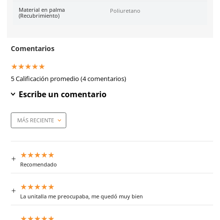
SKU:
50-614-D
Marca
Dermacare
Color
Gris
Industrias
MetalMecánica, Automotri
Construcción.
Tallas
Unitalla
Material principal (tejido)
Fibra de vidrio
Longitud
35 cm
Estéril
No