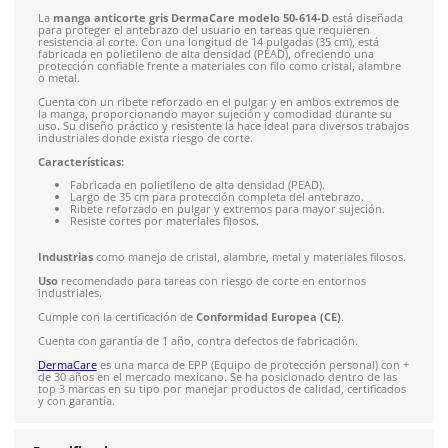
Solicitar cotización
4.9
79
reseñas
SOBRE EL PRODUCTO
Descripción
La
manga anticorte gris DermaCare modelo 50-614-D
está 
para proteger el antebrazo del usuario en tareas que requie
resistencia al corte. Con una longitud de 14 pulgadas (35 cm), 
fabricada en polietileno de alta densidad (PEAD), ofreciendo 
protección confiable frente a materiales con filo como cristal
o metal.
Cuenta con un ribete reforzado en el pulgar y en ambos ext
la manga, proporcionando mayor sujeción y comodidad dura
uso. Su diseño práctico y resistente la hace ideal para diverso
industriales donde exista riesgo de corte.
Características: