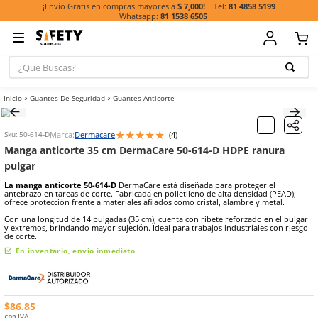
81 485
¡Envío Gratis en compras mayores a
$ 7,000!
81 1538 6505
¿Que Buscas?
TÉRMINOS MÁ
Guantes De Seguridad
Guantes Anticorte
BUSCADOS
1
.
casco
★
★
★
★
★
Marca:
Dermacare
(
4
)
Escribe un comentario
Sku
:
50-614-D
2
.
botas
Manga anticorte 35 cm DermaCare 50-614-D HDPE 
3
.
chalecos
pulgar
4
.
guante
La manga anticorte 50-614-D
DermaCare está diseñada para prote
antebrazo en tareas de corte. Fabricada en polietileno de alta dens
5
.
guantes
ofrece protección frente a materiales afilados como cristal, alambre
Con una longitud de 14 pulgadas (35 cm), cuenta con ribete reforza
6
.
overol
y extremos, brindando mayor sujeción. Ideal para trabajos industri
de corte.
7
.
lentes
En inventario, envío inmediato