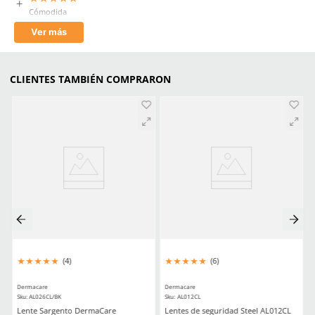
Material en palma
Poliuretano
(Recubrimiento)
Comentarios
★
★
★
★
★
5 Calificación promedio
(4 comentarios)
Escribe un comentario
MÁS RECIENTE
Agregar comentario
Título
★
★
★
★
★
Recomendado
Enviado
3 años atrás
por
mario
Califica el producto de 1 a 5 estrellas