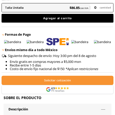
8
.
arnes
9
.
cascos
$
86
.
85
con IVA
$
86
.
85
Talla
Unitalla
con IVA
Agregar al carrito
Formas de Pago
Envíos mismo día a todo México
Siguiente despacho de envío: Hoy 3:00 pm del 8 de ago
Envío gratis en compras mayores a $5,000 mxn
Recibe entre 1-5 días
Costo de envío fijo nacional de $150
*Aplican restricci