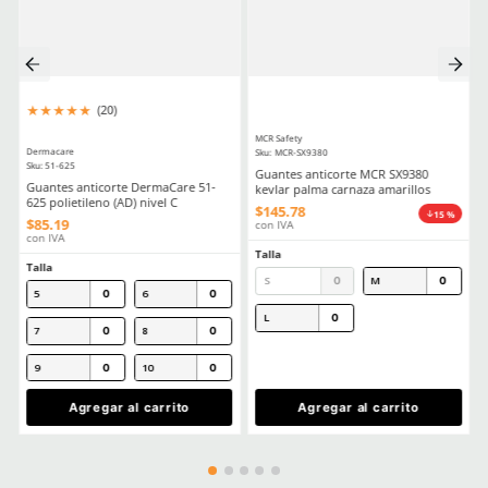
★
★
★
★
★
★
★
★
★
★
(
4
)
(
6
)
Dermacare
Dermacare
Sku
:
AL026CL/BK
Sku
:
AL012CL
Lente Sargento DermaCare
Lentes de seguridad St
AL026CL/BK Claro Armazón Negro
DermaCare claro anti r
$
22
.
35
$
20
.
88
con IVA
con IVA
Talla
Talla
Agregar al carrito
Agregar al ca