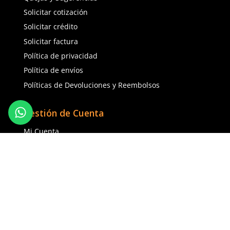
★
★
★
★
★
(
20
)
MCR Safety
Dermacare
Sku
:
MCR-SX9380
Sku
:
51-625
Guantes anticorte MCR
Guantes anticorte DermaCare 51-
kevlar palma carnaza am
625 polietileno (AD) nivel C
$
145
.
78
$
85
.
19
con IVA
con IVA
Talla
Talla
S
M
5
6
L
7
8
9
10
Agregar al carrito
Agregar al ca