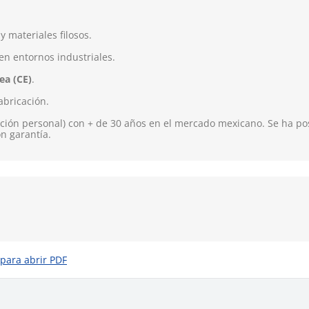
 materiales filosos.
n entornos industriales.
ea (CE)
.
abricación.
ión personal) con + de 30 años en el mercado mexicano. Se ha pos
on garantía.
 para abrir PDF