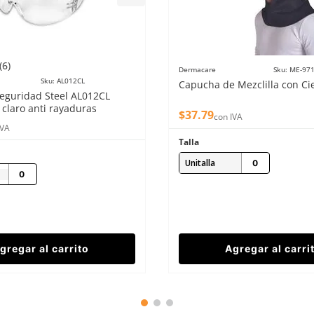
(
6
)
Dermacare
Sku
:
ME-97
Sku
:
AL012CL
Capucha de Mezclilla con Ci
seguridad Steel AL012CL
claro anti rayaduras
$
37
.
79
con IVA
IVA
Talla
Unitalla
gregar al carrito
Agregar al carri