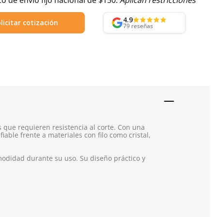
o de envío fijo nacional de $150.
Aplican restricciones
4.9
licitar cotización
79
reseñas
 que requieren resistencia al corte. Con una
able frente a materiales con filo como cristal,
odidad durante su uso. Su diseño práctico y