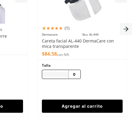
★
★
★
★
★
(
1
)
10
Dermacare
Sku
:
AL-440
erre
Careta facial AL-440 DermaCare con
mica transparente
$
84
.
58
con IVA
Talla
1 - 7
de
7
to
Agregar al carrito