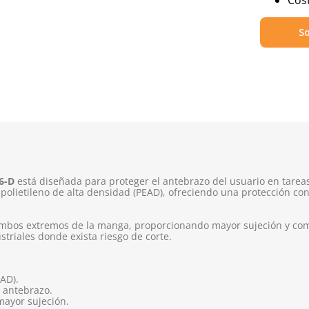
Cost
So
6-D
está diseñada para proteger el antebrazo del usuario en tareas
polietileno de alta densidad (PEAD), ofreciendo una protección confi
 ambos extremos de la manga, proporcionando mayor sujeción y com
striales donde exista riesgo de corte.
EAD).
 antebrazo.
mayor sujeción.