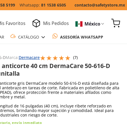
858 5199
81 1538 6505
contacto@safetystore.mx
is Favoritos
Mis Pedidos
México
COTIZAR
CATÁLOGO
ASESORÍA WH
★
★
★
★
★
Escribe un comentario
6-D
Marca:
Dermacare
(
7
)
anticorte 40 cm DermaCare 50-616-D
nitalla
anticorte gris DermaCare modelo 50-616-D está diseñada para
l antebrazo en tareas de corte. Fabricada en polietileno de alta
PEAD), ofrece protección frente a materiales afilados como
lambre y metal.
ngitud de 16 pulgadas (40 cm), incluye ribete reforzado en
xtremos, brindando mayor sujeción y comodidad. Ideal para
ndustriales con riesgo de corte.
ntario, envío inmediato