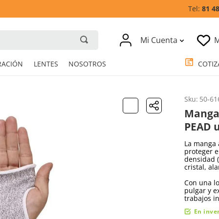
81 4
Mi Cuenta
M
RESPIRACIÓN
LENTES
NOSOTROS
Sku
:
50-61
Manga 
PEAD u
La manga 
proteger e
densidad (
cristal, a
Con una lo
pulgar y e
trabajos i
En inve