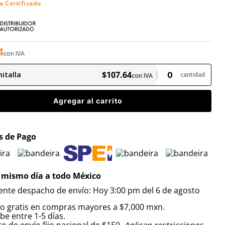
o Certificado
4
con IVA
$
107
.
64
italla
cantidad
con IVA
Agregar al carrito
 de Pago
 mismo día a todo México
iente despacho de envío: Hoy 3:00 pm del 6 de agosto
ío gratis en compras mayores a $7,000 mxn.
be entre 1-5 días.