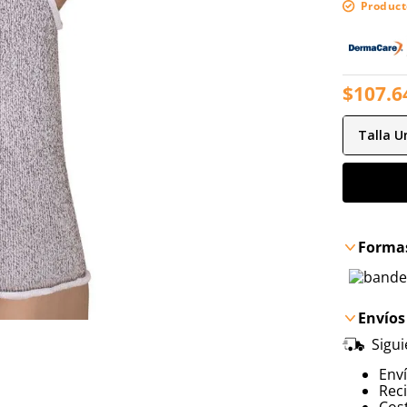
Product
$
107
.
6
Talla
Un
Formas
Envíos
Sigu
Env
Reci