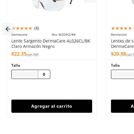
Enviado
3 años atrás
por
Roberto
Enviar comentario
★
★
★
★
★
Sirven bastante bien, no se caen
Buen material
★
★
★
★
★
★
★
★
★
★
(
4
)
Enviado
3 años atrás
por
Pablo Saiz
Dermacare
Sku
:
AL026CL/BK
Dermacare
★
★
★
★
★
Lente Sargento DermaCare AL026CL/BK
Lentes de 
Se ajusta bien al brazo, no se aguada
Claro Armazón Negro
DermaCare 
CALIDAD
$
22
.
35
$
20
.
88
con IVA
con 
Enviado
3 años atrás
por
DANIEL
Talla
Talla
BUENO
Agregar al carrito
A